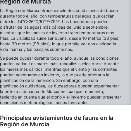
Región de Murcia
Crear perfiles para publicidad personalizada
La Región de Murcia ofrece excelentes condiciones de buceo
Utilizar perfiles para seleccionar la
durante todo el año, con temperaturas del agua que oscilan
publicidad personalizada
entre los 14°C-26°C/57°F-79°F. Los buceadores pueden
disfrutar de las aguas más cálidas de junio a septiembre,
Crear un perfil para personalizar el
mientras que los meses de invierno traen temperaturas más
contenido
frías. La visibilidad suele ser buena, desde 10 metros (33 pies)
hasta 30 metros (98 pies), lo que permite ver con claridad la
Uso de perfiles para la selección de
vida marina y los paisajes submarinos.
contenido personalizado
Se puede bucear durante todo el año, aunque las condiciones
pueden variar. Los mares más tranquilos suelen darse durante
Medir el rendimiento de la publicidad
los meses más cálidos, mientras que el viento y las corrientes
pueden acentuarse en invierno, lo que puede afectar a la
Medir el rendimiento del contenido
planificación de la inmersión. Sin embargo, con una
planificación cuidadosa, los buceadores pueden experimentar
Comprender al público a través de
la belleza submarina de Murcia en cualquier momento,
estadísticas o a través de la combinación de
teniendo en cuenta que el otoño y el invierno pueden presentar
datos procedentes de diferentes fuentes
condiciones meteorológicas menos favorables.
Desarrollo y mejora de los servicios
Principales avistamientos de fauna en la
Uso de datos limitados con el objetivo de
Región de Murcia
seleccionar el contenido