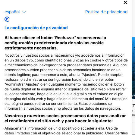
Scuba Murcia
Centro Comercial
Puerto Dep. Marina
Entremares, 30380 Murcia,
Este, s/n, 18697 La
español
Política de privacidad
MU - EspaÑa
Herradura, G - Esp
La configuración de privacidad
Lugares de buceo
Al hacer clic en el botón "Rechazar" se conserva la
configuración predeterminada de solo las cookie
estrictamente necesarias.
Nosotros y nuestros socios almacenamos y/o accedemos a información
en un dispositivo, como identificaciones únicas en cookie y otros tipos de
almacenamiento del navegador para procesar datos personales. Algunos
proveedores pueden procesar sus datos personales basándose en un
interés legítimo; para oponerse a esto, abra la "Ajustes". Puede aceptar,
rechazar o administrar su configuración haciendo clic en el botón
"Administrar Ajustes" o en cualquier momento haciendo clic en el botón
de huella digital en la esquina inferior izquierda del sitio web. Para retirar
su consentimiento, haga clic en la huella digital o en el enlace en el pie
RIVEMAR CABO DE PALOS, 30370 Cartagena
RIVEMAR CABO DE PALOS, 3037
de página del sitio web y haga clic en el elemento del menú Mis datos, en
esa página puede retirar su consentimiento. Estas elecciones se
Bajo de Fuera
S.S. STANFIELD /NIT
(★4.5)
informarán a nuestros socios y no afectarán los datos de navegación.
Probablemente la mejor inmersión del
Buque mercante de unos 
mediterráneo, combina la exuberante
eslora. Se encuentra a un
Nosotros y nuestros socios procesamos datos para analizar
vida marina protegida de la Reserva de
máxima de 64 metros. Se 
el rendimiento del sitio web y para hacer lo siguiente:
Islas Hormigas y los restos de pecios
posición de navegación y
contemporáneos del siglo XIX y
estado de conservación. 
Almacenar la información de un dispositivo o acceder a ella. Uso de
principios del XX, esparcidos por las
buceadores técnicos con
datos limitados con el objetivo de seleccionar la publicidad. Crear perfiles