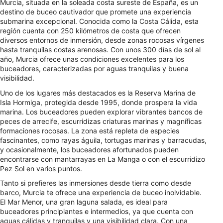
Murcia, situada en la soleada costa sureste de España, es un
destino de buceo cautivador que promete una experiencia
submarina excepcional. Conocida como la Costa Cálida, esta
región cuenta con 250 kilómetros de costa que ofrecen
diversos entornos de inmersión, desde zonas rocosas vírgenes
hasta tranquilas costas arenosas. Con unos 300 días de sol al
año, Murcia ofrece unas condiciones excelentes para los
buceadores, caracterizadas por aguas tranquilas y buena
visibilidad.
Uno de los lugares más destacados es la Reserva Marina de
Isla Hormiga, protegida desde 1995, donde prospera la vida
marina. Los buceadores pueden explorar vibrantes bancos de
peces de arrecife, escurridizas criaturas marinas y magníficas
formaciones rocosas. La zona está repleta de especies
fascinantes, como rayas águila, tortugas marinas y barracudas,
y ocasionalmente, los buceadores afortunados pueden
encontrarse con mantarrayas en La Manga o con el escurridizo
Pez Sol en varios puntos.
Tanto si prefieres las inmersiones desde tierra como desde
barco, Murcia te ofrece una experiencia de buceo inolvidable.
El Mar Menor, una gran laguna salada, es ideal para
buceadores principiantes e intermedios, ya que cuenta con
aguas cálidas y tranquilas y una visibilidad clara. Con una