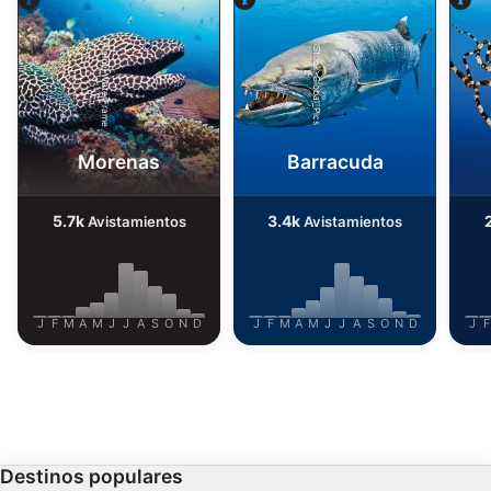
Alamy-WaterFrame
iStock-Global_Pics
Morenas
Barracuda
5.7k
3.4k
Avistamientos
Avistamientos
J
F
M
A
M
J
J
A
S
O
N
D
J
F
M
A
M
J
J
A
S
O
N
D
J
F
Destinos populares