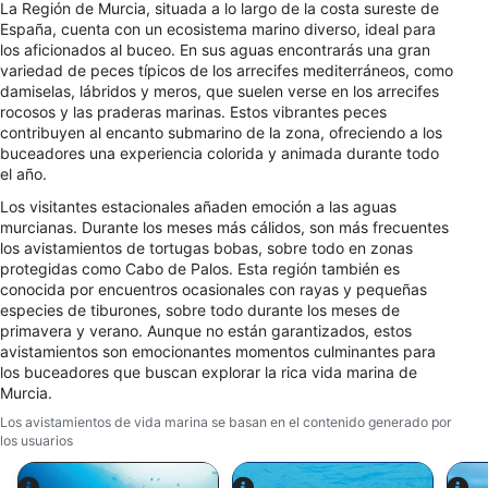
La Región de Murcia, situada a lo largo de la costa sureste de
Características especiales de la IAB:
España, cuenta con un ecosistema marino diverso, ideal para
los aficionados al buceo. En sus aguas encontrarás una gran
Utilizar datos de localización geográfica
variedad de peces típicos de los arrecifes mediterráneos, como
precisa
damiselas, lábridos y meros, que suelen verse en los arrecifes
rocosos y las praderas marinas. Estos vibrantes peces
Identificar los dispositivos en función de la
contribuyen al encanto submarino de la zona, ofreciendo a los
información solicitada activamente
buceadores una experiencia colorida y animada durante todo
Fines de tratamiento ajenos a la OIA:
el año.
Necesarias
Los visitantes estacionales añaden emoción a las aguas
murcianas. Durante los meses más cálidos, son más frecuentes
los avistamientos de tortugas bobas, sobre todo en zonas
De rendimiento
protegidas como Cabo de Palos. Esta región también es
conocida por encuentros ocasionales con rayas y pequeñas
Funcionales
especies de tiburones, sobre todo durante los meses de
primavera y verano. Aunque no están garantizados, estos
De publicidad
avistamientos son emocionantes momentos culminantes para
los buceadores que buscan explorar la rica vida marina de
Murcia.
Los avistamientos de vida marina se basan en el contenido generado por
los usuarios