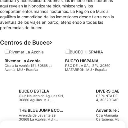
facilidad y accesibilidad. Además, las inmersiones nocturnas
aquí revelan la hipnotizante bioluminiscencia y los
comportamientos marinos nocturnos. La Región de Murcia
equilibra la comodidad de las inmersiones desde tierra con la
aventura de los viajes en barco, atendiendo a todas las
preferencias de buceo.
Centros de Buceo
C
H
Rivemar La Azohia
BUCEO HISPANIA
D
Ctra a la Azohía 151, 30868 La
PSO DE LA SAL, S/N, 30860
P
Azohía, MU - EspaÑa
MAZARRON, MU - EspaÑa
d
BUCEO ESTELA
Club Nautico de Aguilas SN,
C/ PUNTA DE LA A
30880 Aguilas, MU -
4, 30370 CABO DE
EspaÑa
PALOS, MU - Espa
THE BLUE JUMP ECODIVING
Avenida de Levante 29,
Ctra Atamaria 72., 
30868 La Azohia, MU -
Cartagena, MU - E
EspaÑa