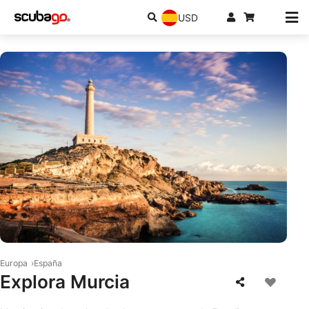
USD
© AdobeStock/RaMGoN
Europa
España
Explora Murcia