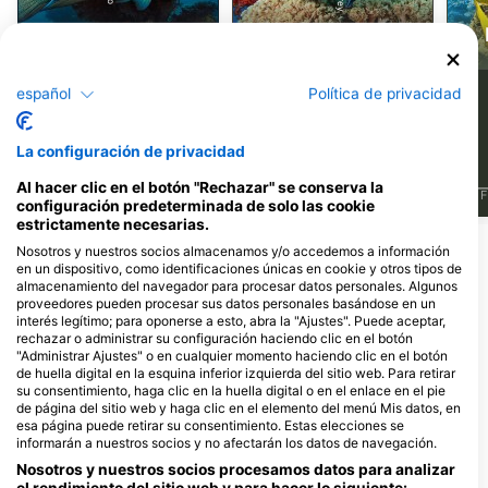
Lábrido
Pez ángel
3
7
español
Política de privacidad
Avistamientos
Avistamientos
La configuración de privacidad
Al hacer clic en el botón "Rechazar" se conserva la
J
F
M
A
M
J
J
A
S
O
N
D
J
F
M
A
M
J
J
A
S
O
N
D
J
F
configuración predeterminada de solo las cookie
estrictamente necesarias.
Ver más animales
Nosotros y nuestros socios almacenamos y/o accedemos a información
en un dispositivo, como identificaciones únicas en cookie y otros tipos de
almacenamiento del navegador para procesar datos personales. Algunos
proveedores pueden procesar sus datos personales basándose en un
Dive Centers que ofrecen servicios en
interés legítimo; para oponerse a esto, abra la "Ajustes". Puede aceptar,
este lugar de buceo
rechazar o administrar su configuración haciendo clic en el botón
"Administrar Ajustes" o en cualquier momento haciendo clic en el botón
de huella digital en la esquina inferior izquierda del sitio web. Para retirar
su consentimiento, haga clic en la huella digital o en el enlace en el pie
de página del sitio web y haga clic en el elemento del menú Mis datos, en
esa página puede retirar su consentimiento. Estas elecciones se
informarán a nuestros socios y no afectarán los datos de navegación.
Nosotros y nuestros socios procesamos datos para analizar
el rendimiento del sitio web y para hacer lo siguiente: