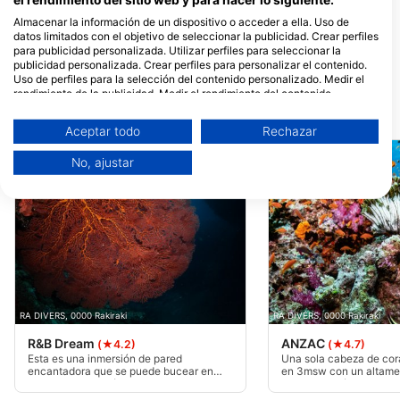
Almacenar la información de un dispositivo o acceder a ella. Uso de
RA DIVERS
datos limitados con el objetivo de seleccionar la publicidad. Crear perfiles
Volivoli Circular Road, 0000
para publicidad personalizada. Utilizar perfiles para seleccionar la
Rakiraki, Fiji
publicidad personalizada. Crear perfiles para personalizar el contenido.
Uso de perfiles para la selección del contenido personalizado. Medir el
rendimiento de la publicidad. Medir el rendimiento del contenido.
Comprender al público a través de estadísticas o a través de la
Puntos de inmersión cercanos
combinación de datos procedentes de diferentes fuentes. Desarrollo y
Aceptar todo
Rechazar
mejora de los servicios. Uso de datos limitados con el objetivo de
seleccionar el contenido.
No, ajustar
Puede encontrar más información sobre el uso de datos por parte de
Google aquí: https://business.safety.google/privacy/
Los datos pueden compartirse fuera de la Unión Europea y enviarse a EE.
UU.
Su consentimiento y la política cookie se aplican únicamente a este sitio
web/aplicación.
Ver lista de socios (1 Proveedores de IAB)
Utilizamos tus datos para las siguientes finalidades:
Fines de tratamiento del IAB:
RA DIVERS, 0000 Rakiraki
RA DIVERS, 0000 Rakiraki
Almacenar la información en un dispositivo
R&B Dream
ANZAC
(★4.2)
(★4.7)
y/o acceder a ella
Esta es una inmersión de pared
Una sola cabeza de cor
encantadora que se puede bucear en
en 3msw con un altame
cualquier dirección en cualquier
nadar a través en el me
Uso de datos limitados para seleccionar
momento. El wll comienza en 2msw y
más de 30msw. Este sit