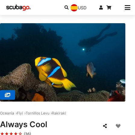
USD
© RA DIVERS, 0000 Rakiraki
Oceanía
Fiyi
Tornillos Levu
Rakiraki
Always Cool
★★★★☆
(36)