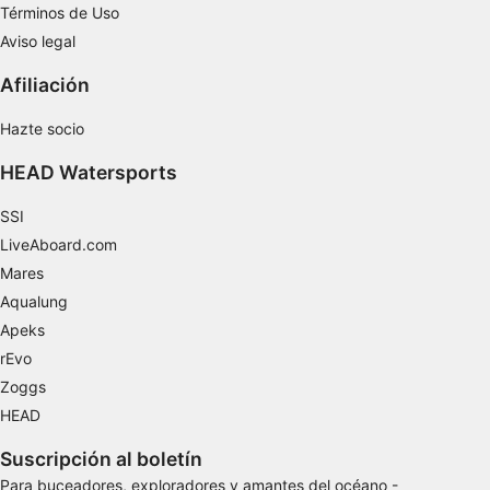
Términos de Uso
Uso de datos limitados con el objetivo de
seleccionar el contenido
Aviso legal
Características especiales de la IAB:
Afiliación
Utilizar datos de localización geográfica
precisa
Hazte socio
Identificar los dispositivos en función de la
HEAD Watersports
información solicitada activamente
SSI
Fines de tratamiento ajenos a la OIA:
LiveAboard.com
Necesarias
Mares
Aqualung
De rendimiento
Apeks
Funcionales
rEvo
Zoggs
De publicidad
HEAD
Suscripción al boletín
Para buceadores, exploradores y amantes del océano -