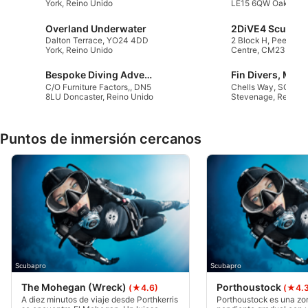
York, Reino Unido
LE15 6QW Oakham, 
contenido personalizado
Unido
Overland Underwater
Medir el rendimiento de la publicidad
Dalton Terrace, YO24 4DD
2 Block H, Peek Bus
York, Reino Unido
Centre, CM23 5RG
Bishop’s Stortford, 
Medir el rendimiento del contenido
Unido
Bespoke Diving Adventures
C/O Furniture Factors,, DN5
Chells Way, SG20L
Comprender al público a través de
8LU Doncaster, Reino Unido
Stevenage, Reino U
estadísticas o a través de la combinación de
datos procedentes de diferentes fuentes
Puntos de inmersión cercanos
Desarrollo y mejora de los servicios
Uso de datos limitados con el objetivo de
seleccionar el contenido
Características especiales de la IAB:
Utilizar datos de localización geográfica
precisa
Scubapro
Scubapro
Identificar los dispositivos en función de la
información solicitada activamente
The Mohegan (Wreck)
Porthoustock
(★4.6)
(★4.3
A diez minutos de viaje desde Porthkerris
Porthoustock es una zo
Fines de tratamiento ajenos a la OIA: