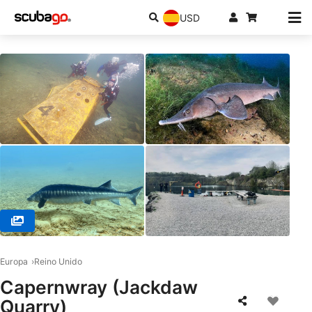
USD
© Divemaster Scuba, NG3 1GE Nottingham
Europa
Reino Unido
Capernwray (Jackdaw
Quarry)