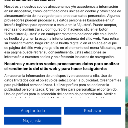
necesitas, además de un conocimiento más
504,71 US$
encarecidamente el uso de trajes
Freediver
profundo de la exposición al oxígeno, la
375,00 GBP
secos.Aprenderás a elegir y usar un traje seco, a
Nosotros y nuestros socios almacenamos y/o accedemos a información
El curso SSI Freediver te introduce en los
planificación de gases y los ajustes del
controlar la flotabilidad con tu chaleco y el traje, a
fundamentos del buceo de apnea. Aprenderás a
en un dispositivo, como identificaciones únicas en cookie y otros tipos de
ordenador.Dry Suit Diving: esencial para bucear
gestionar los ascensos y descensos, y a aplicar
relajarte, a respirar de forma eficiente, a mejorar tu
almacenamiento del navegador para procesar datos personales. Algunos
en el Reino Unido. La especialidad completa
los procedimientos de emergencia específicos del
23 de agosto de 2026
+2 más
capacidad para aguantar la respiración y a realizar
incluye aprendizaje digital, orientación en la
proveedores pueden procesar sus datos personales basándose en un
buceo con traje seco. Este curso es ideal para
inmersiones seguras y controladas utilizando
piscina y dos inmersiones de formación en aguas
interés legítimo; para oponerse a esto, abra la "Ajustes". Puede aceptar,
buceadores que quieran mantenerse calientes,
únicamente tu cuerpo y tu respiración.Este curso
abiertas, que te proporcionarán las habilidades y
rechazar o administrar su configuración haciendo clic en el botón
alargar la temporada y explorar más lugares de
es ideal para cualquiera que quiera explorar el
la confianza necesarias para bucear en seco con
buceo del Reino Unido con confianza.
"Administrar Ajustes" o en cualquier momento haciendo clic en el botón
mundo submarino sin equipo de buceo, ganar
seguridad y comodidad.Estas actualizaciones
Ver más
de huella digital en la esquina inferior izquierda del sitio web. Para retirar
confianza en el agua y sentar las bases para
garantizan que estás completamente certificado,
avanzar en el Freediving a mayor profundidad.
su consentimiento, haga clic en la huella digital o en el enlace en el pie
no sólo introducido en las habilidades.Qué
de página del sitio web y haga clic en el elemento del menú Mis datos, en
incluyeMateriales del aprendizaje digital que
puedes empezar en cualquier momentoCinco
esa página puede retirar su consentimiento. Estas elecciones se
inmersiones de aventura en aguas abiertas
informarán a nuestros socios y no afectarán los datos de navegación.
Posibles avistamientos de fauna
(Profundas + Navigation + tres optativas).Todo el
Nosotros y nuestros socios procesamos datos para analizar
equipo de buceo necesario para las inmersiones
Los avistamientos de vida marina se basan en el contenido generado por
de formación.El entrenamiento del instructor se
el rendimiento del sitio web y para hacer lo siguiente:
los usuarios
centra en la confianza, el control y la
Almacenar la información de un dispositivo o acceder a ella. Uso de
progresiónCertificación al finalizar con
éxitoCertificaciónUna vez certificado, estarás
datos limitados con el objetivo de seleccionar la publicidad. Crear perfiles
cualificado para bucear hasta 30 metros, lo que te
para publicidad personalizada. Utilizar perfiles para seleccionar la
abrirá un abanico más amplio de lugares de buceo
publicidad personalizada. Crear perfiles para personalizar el contenido.
en el Reino Unido y en el extranjero. Es un paso
Uso de perfiles para la selección del contenido personalizado. Medir el
Shutterstock-divedog
significativo hacia especialidades como Deep
rendimiento de la publicidad. Medir el rendimiento del contenido.
iStock-Zocha_K
Diver, Wreck Diver, Search & Recovery y mucho
Comprender al público a través de estadísticas o a través de la
más.
combinación de datos procedentes de diferentes fuentes. Desarrollo y
Aceptar todo
Rechazar
mejora de los servicios. Uso de datos limitados con el objetivo de
seleccionar el contenido.
No, ajustar
Puede encontrar más información sobre el uso de datos por parte de
Esturión
Trucha
Google aquí: https://business.safety.google/privacy/