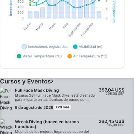
Cursos y Eventos
397,04 US$
Full Face Mask Diving
295,00 GBP
El curso SSI Full Face Mask Diver está diseñado
para iniciarte en las técnicas de buceo con
máscara facial. Incluye técnicas de colocación y
9 de agosto de 2026
+20 más
rescate Incluye - Alquiler de máscaras Debes ser
un buceador certificado para realizar este curso.
262,45 US$
Wreck Diving (buceo en barcos
195,00 GBP
hundidos)
Muchos de los mejores lugares de buceo del