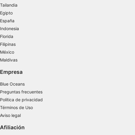
web/aplicación.
Tailandia
Ver lista de socios (1 Proveedores de IAB)
Egipto
Utilizamos tus datos para las siguientes finalidades:
España
Fines de tratamiento del IAB:
Indonesia
Almacenar la información en un dispositivo
Florida
y/o acceder a ella
Filipinas
Uso de datos limitados para seleccionar
México
anuncios básicos
Maldivas
Crear perfiles para publicidad personalizada
Empresa
Utilizar perfiles para seleccionar la
Blue Oceans
publicidad personalizada
Preguntas frecuentes
Crear un perfil para personalizar el
Política de privacidad
contenido
Términos de Uso
Uso de perfiles para la selección de
Aviso legal
contenido personalizado
Afiliación
Medir el rendimiento de la publicidad