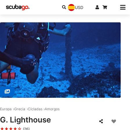
USD
© WE SHALL SEA, 84008 AMORGOS
Europa
Grecia
Cícladas
Amorgos
G. Lighthouse
★★★★☆
(26)