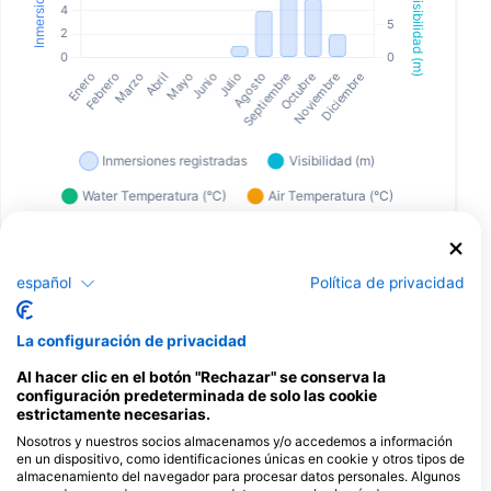
español
Política de privacidad
Dive Centers que ofrecen servicios en
este lugar de buceo
La configuración de privacidad
Al hacer clic en el botón "Rechazar" se conserva la
configuración predeterminada de solo las cookie
WE SHALL SEA, Nikolas
estrictamente necesarias.
Evgenikos
Katapola, 84008 AMORGOS, Grecia
Nosotros y nuestros socios almacenamos y/o accedemos a información
en un dispositivo, como identificaciones únicas en cookie y otros tipos de
almacenamiento del navegador para procesar datos personales. Algunos