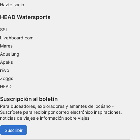
Hazte socio
Medir el rendimiento del contenido
HEAD Watersports
Comprender al público a través de
estadísticas o a través de la combinación de
SSI
datos procedentes de diferentes fuentes
LiveAboard.com
Desarrollo y mejora de los servicios
Mares
Aqualung
Uso de datos limitados con el objetivo de
Apeks
seleccionar el contenido
rEvo
Características especiales de la IAB:
Zoggs
Utilizar datos de localización geográfica
HEAD
precisa
Suscripción al boletín
Identificar los dispositivos en función de la
Para buceadores, exploradores y amantes del océano -
información solicitada activamente
Suscríbete para recibir por correo electrónico inspiraciones,
Fines de tratamiento ajenos a la OIA:
noticias de viajes e información sobre viajes.
Necesarias
Suscribir
De rendimiento