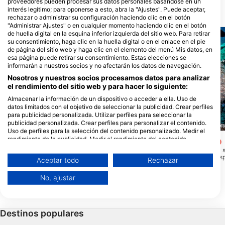
proveedores pueden procesar sus datos personales basándose en un
interés legítimo; para oponerse a esto, abra la "Ajustes". Puede aceptar,
Puntos de inmersión cercanos
rechazar o administrar su configuración haciendo clic en el botón
"Administrar Ajustes" o en cualquier momento haciendo clic en el botón
de huella digital en la esquina inferior izquierda del sitio web. Para retirar
su consentimiento, haga clic en la huella digital o en el enlace en el pie
de página del sitio web y haga clic en el elemento del menú Mis datos, en
esa página puede retirar su consentimiento. Estas elecciones se
informarán a nuestros socios y no afectarán los datos de navegación.
Nosotros y nuestros socios procesamos datos para analizar
el rendimiento del sitio web y para hacer lo siguiente:
Almacenar la información de un dispositivo o acceder a ella. Uso de
datos limitados con el objetivo de seleccionar la publicidad. Crear perfiles
para publicidad personalizada. Utilizar perfiles para seleccionar la
publicidad personalizada. Crear perfiles para personalizar el contenido.
WE SHALL SEA, 84008 AMORGOS
WE SHALL SEA, 84008 AMO
Uso de perfiles para la selección del contenido personalizado. Medir el
rendimiento de la publicidad. Medir el rendimiento del contenido.
Maze
Little Wreck
(★3.9)
(★4.5)
Comprender al público a través de estadísticas o a través de la
El laberinto se hace como una inmersión
Esta es una nave de la
combinación de datos procedentes de diferentes fuentes. Desarrollo y
en barco y es bueno para todos los
mundial, con partes di
Aceptar todo
Rechazar
mejora de los servicios. Uso de datos limitados con el objetivo de
niveles. Este sitio tiene un paisaje
hasta más de 60m de pr
seleccionar el contenido.
mineral simplemente asombroso que es
Todavía no está claro q
No, ajustar
difícil de describir con palabras. Pasajes
de barco se ven. Hay al
Puede encontrar más información sobre el uso de datos por parte de
constantes y aguas turquesas se ven
pero nada concreto.
Google aquí: https://business.safety.google/privacy/
aquí, lo que le da a este sitio su nombre.
Los datos pueden compartirse fuera de la Unión Europea y enviarse a EE.
n.
UU.
Destinos populares
Su consentimiento y la política cookie se aplican únicamente a este sitio