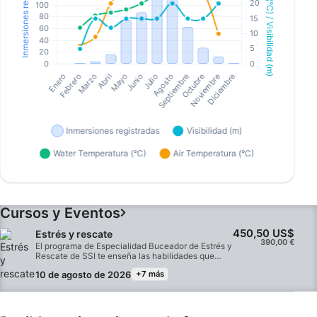
Cursos y Eventos
450,50 US$
Estrés y rescate
390,00 €
El programa de Especialidad Buceador de Estrés y
Rescate de SSI te enseña las habilidades que
necesitas para protegerte a ti mismo y a otros
10 de agosto de 2026
+7 más
buceadores. Aprenderás a reconocer el estrés, a
prevenir accidentes y aprenderás técnicas
prácticas para realizar rescates y prestar atención
de emergencia. Con una combinación de
sesiones prácticas en piscina y en aguas abiertas,