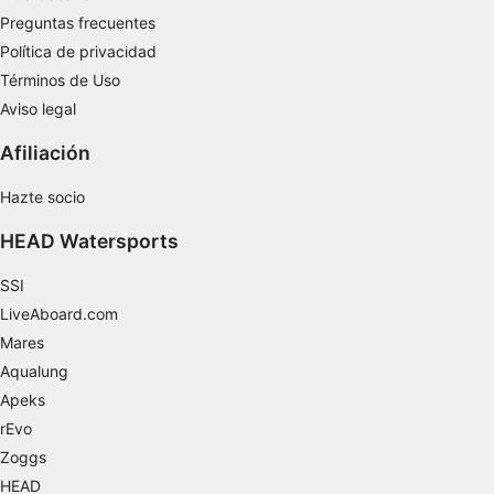
Desarrollo y mejora de los servicios
Preguntas frecuentes
Uso de datos limitados con el objetivo de
Política de privacidad
seleccionar el contenido
Términos de Uso
Características especiales de la IAB:
Aviso legal
Utilizar datos de localización geográfica
Afiliación
precisa
Hazte socio
Identificar los dispositivos en función de la
información solicitada activamente
HEAD Watersports
Fines de tratamiento ajenos a la OIA:
SSI
Necesarias
LiveAboard.com
De rendimiento
Mares
Aqualung
Funcionales
Apeks
rEvo
De publicidad
Zoggs
HEAD