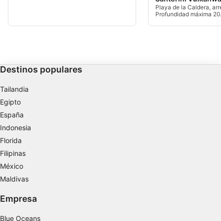
Playa de la Caldera, arr
Uso de datos limitados para seleccionar
Profundidad máxima 20
anuncios básicos
fondo 41 minutos. Entr
orilla y luego descendim
del barco. Rápido decen
Crear perfiles para publicidad personalizada
buena flotabilidad.
Utilizar perfiles para seleccionar la
Destinos populares
publicidad personalizada
Crear un perfil para personalizar el
Tailandia
contenido
Egipto
España
Uso de perfiles para la selección de
contenido personalizado
Indonesia
Florida
Medir el rendimiento de la publicidad
Filipinas
México
Medir el rendimiento del contenido
Maldivas
Comprender al público a través de
estadísticas o a través de la combinación de
Empresa
datos procedentes de diferentes fuentes
Blue Oceans