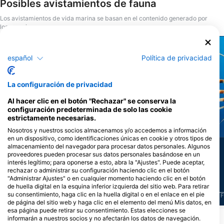
Posibles avistamientos de fauna
estarás bien preparado y tendrás confianza para
manejar situaciones de emergencia y rescate. Al
Los avistamientos de vida marina se basan en el contenido generado por
finalizar, obtendrás la certificación de
los usuarios
Especialidad de Buceador de Estrés y Rescate de
SSI.
Shutterstock-Henry_and_Laura_Whittaker
español
Política de privacidad
Alamy-WaterFrame
La configuración de privacidad
Al hacer clic en el botón "Rechazar" se conserva la
configuración predeterminada de solo las cookie
estrictamente necesarias.
Morenas
Mero
Nosotros y nuestros socios almacenamos y/o accedemos a información
en un dispositivo, como identificaciones únicas en cookie y otros tipos de
almacenamiento del navegador para procesar datos personales. Algunos
7
20
Avistamientos
Avistamientos
proveedores pueden procesar sus datos personales basándose en un
interés legítimo; para oponerse a esto, abra la "Ajustes". Puede aceptar,
rechazar o administrar su configuración haciendo clic en el botón
"Administrar Ajustes" o en cualquier momento haciendo clic en el botón
de huella digital en la esquina inferior izquierda del sitio web. Para retirar
su consentimiento, haga clic en la huella digital o en el enlace en el pie
J
F
M
A
M
J
J
A
S
O
N
D
J
F
M
A
M
J
J
A
S
O
N
D
J
F
de página del sitio web y haga clic en el elemento del menú Mis datos, en
esa página puede retirar su consentimiento. Estas elecciones se
informarán a nuestros socios y no afectarán los datos de navegación.