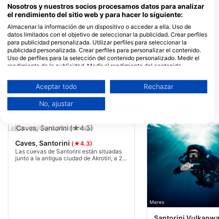
Dive Centers que ofrecen servicios en
Nosotros y nuestros socios procesamos datos para analizar
el rendimiento del sitio web y para hacer lo siguiente:
este lugar de buceo
Almacenar la información de un dispositivo o acceder a ella. Uso de
datos limitados con el objetivo de seleccionar la publicidad. Crear perfiles
para publicidad personalizada. Utilizar perfiles para seleccionar la
publicidad personalizada. Crear perfiles para personalizar el contenido.
DIVE SAFARI, Βασίλης
Uso de perfiles para la selección del contenido personalizado. Medir el
Τσατσανίδης
rendimiento de la publicidad. Medir el rendimiento del contenido.
vlixada, 84700 Santorini, Grecia
Comprender al público a través de estadísticas o a través de la
combinación de datos procedentes de diferentes fuentes. Desarrollo y
Aceptar todo
Rechazar
mejora de los servicios. Uso de datos limitados con el objetivo de
seleccionar el contenido.
No, ajustar
Puede encontrar más información sobre el uso de datos por parte de
Puntos de inmersión cercanos
Google aquí: https://business.safety.google/privacy/
Los datos pueden compartirse fuera de la Unión Europea y enviarse a EE.
AEGEAN DIVERS, 84700 SANTORINI
UU.
Caves, Santorini
Su consentimiento y la política cookie se aplican únicamente a este sitio
(★4.3)
web/aplicación.
Las cuevas de Santorini están situadas
junto a la antigua ciudad de Akrotiri, a 20
Ver lista de socios (1 Proveedores de IAB)
minutos del puerto de la playa de la
Caldera. Las cuevas están hechas de
Utilizamos tus datos para las siguientes finalidades:
lava y se crearon después de la
explosión volcánica del volcán de
Fines de tratamiento del IAB:
Santorini.
Almacenar la información en un dispositivo
Mares
y/o acceder a ella
Santorini Vulkanw