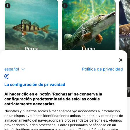
iStock-abadonian
iStock-jpa1999
Perca
Lucio
363
239
Avistamientos
Avistamientos
español
Política de privacidad
La configuración de privacidad
J
F
M
A
M
J
J
A
S
O
N
D
J
F
M
A
M
J
J
A
S
O
N
D
J
F
Al hacer clic en el botón "Rechazar" se conserva la
configuración predeterminada de solo las cookie
estrictamente necesarias.
Dive Centers que ofrecen servicios en
Nosotros y nuestros socios almacenamos y/o accedemos a información
en un dispositivo, como identificaciones únicas en cookie y otros tipos de
este lugar de buceo
almacenamiento del navegador para procesar datos personales. Algunos
proveedores pueden procesar sus datos personales basándose en un
interés legítimo; para oponerse a esto, abra la "Ajustes". Puede aceptar,