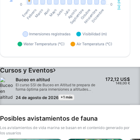
Cursos y Eventos
172,12 US$
Buceo en altitud
149,00 €
El curso SSI de Buceo en Altitud te prepara de
forma óptima para inmersiones a altitudes
superiores a 300 metros. Aquí aprenderás cómo
24 de agosto de 2026
+1 más
cambian las condiciones de presión en altitud y
cómo ajustar correctamente tu ordenador de
buceo. Con el curso SSI de Buceo en Altitud,
podrás bucear con seguridad y confianza en lagos
de montaña de aguas cristalinas.
Posibles avistamientos de fauna
Los avistamientos de vida marina se basan en el contenido generado por
los usuarios