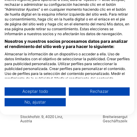
rechazar o administrar su configuración haciendo clic en el botón
Tauchzentrum Wien
"Administrar Ajustes" o en cualquier momento haciendo clic en el botón
Wolsteingasse 36, 1210 Wien
de huella digital en la esquina inferior izquierda del sitio web. Para retirar
(Vienna), Austria
su consentimiento, haga clic en la huella digital o en el enlace en el pie
de página del sitio web y haga clic en el elemento del menú Mis datos, en
esa página puede retirar su consentimiento. Estas elecciones se
informarán a nuestros socios y no afectarán los datos de navegación.
Nosotros y nuestros socios procesamos datos para analizar
DCP - Dive Center Paradise,
el rendimiento del sitio web y para hacer lo siguiente:
Eversbuschstraße 87, 80999
München, Alemania
Almacenar la información de un dispositivo o acceder a ella. Uso de
datos limitados con el objetivo de seleccionar la publicidad. Crear perfiles
para publicidad personalizada. Utilizar perfiles para seleccionar la
publicidad personalizada. Crear perfiles para personalizar el contenido.
Scubanautic Tauchsport
Uso de perfiles para la selección del contenido personalizado. Medir el
Wienerstrasse 166, 3100 St.
Forsthausstr. 4b, 4
rendimiento de la publicidad. Medir el rendimiento del contenido.
Pölten, Austria
Weyregg am Atterse
Comprender al público a través de estadísticas o a través de la
Austria
combinación de datos procedentes de diferentes fuentes. Desarrollo y
Tauchersupply VERO
Aceptar todo
Rechazar
mejora de los servicios. Uso de datos limitados con el objetivo de
Palmweg 1, 9469 Haag,
Am Eschengrund 7,
seleccionar el contenido.
Suiza
Schechen, Alemani
No, ajustar
Puede encontrar más información sobre el uso de datos por parte de
Google aquí: https://business.safety.google/privacy/
SCUBABOARD
Los datos pueden compartirse fuera de la Unión Europea y enviarse a EE.
Stockhofstr. 9, 4020 Linz,
Breitwiesergutstraß
UU.
Austria
Geschäftszeile, 402
Austria
Su consentimiento y la política cookie se aplican únicamente a este sitio
web/aplicación.