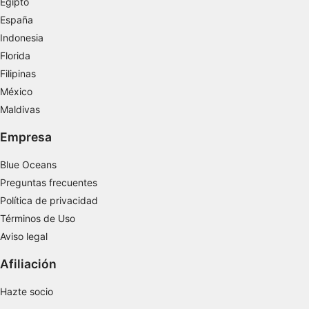
Egipto
Medir el rendimiento del contenido
España
Comprender al público a través de
Indonesia
estadísticas o a través de la combinación de
Florida
datos procedentes de diferentes fuentes
Filipinas
Desarrollo y mejora de los servicios
México
Maldivas
Uso de datos limitados con el objetivo de
seleccionar el contenido
Empresa
Características especiales de la IAB:
Blue Oceans
Utilizar datos de localización geográfica
Preguntas frecuentes
precisa
Política de privacidad
Identificar los dispositivos en función de la
Términos de Uso
información solicitada activamente
Aviso legal
Fines de tratamiento ajenos a la OIA:
Afiliación
Necesarias
Hazte socio
De rendimiento