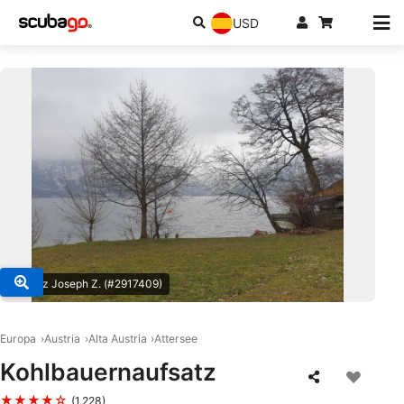
USD
© Franz Joseph Z. (#2917409)
Europa
Austria
Alta Austria
Attersee
Kohlbauernaufsatz
★★★★☆
(1,228)