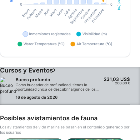
Cursos y Eventos
231,03 US$
Buceo profundo
200,00 €
Como buceador de profundidad, tienes la
oportunidad única de descubrir algunos de los
mejores lugares de buceo del mundo y las
16 de agosto de 2026
especies marinas más populares. Hay muchísimas
cosas esperándote en las profundidades del mar
azul. En una combinación equilibrada de sesiones
teóricas y inmersiones en aguas abiertas, en el
curso de especialidad de buceo profundo de SSI
Posibles avistamientos de fauna
aprenderás todo lo que necesitas para bucear
entre 18 y 40 metros. Aprenderás a planificar y
Los avistamientos de vida marina se basan en el contenido generado por
llevar a cabo tus aventuras de buceo profundo de
los usuarios
forma segura, y a sacar el máximo partido a tus
inmersiones profundas con la ayuda de