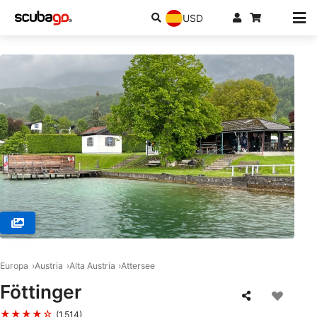
USD
© Scubanautic Tauchsport, 3100 St. Pölten
Europa
Austria
Alta Austria
Attersee
Föttinger
★★★★☆
(1,514)