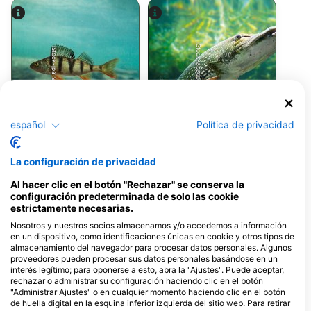
ordenadores de buceo y cálculos de consumo de
gas. Al terminar el curso, recibirás tu certificación
de especialidad SSI Deep Diving y podrás explorar
los mejores lugares de buceo profundo donde
quieras. Esta especialidad de SSI también es un
iStock-abadonian
iStock-jpa1999
requisito previo para otros cursos de formación
avanzados, lo que la convierte en el siguiente
paso lógico en tu formación de buceo.
Perca
Lucio
español
Política de privacidad
333
306
Avistamientos
Avistamientos
La configuración de privacidad
Al hacer clic en el botón "Rechazar" se conserva la
configuración predeterminada de solo las cookie
estrictamente necesarias.
J
F
M
A
M
J
J
A
S
O
N
D
J
F
M
A
M
J
J
A
S
O
N
D
Nosotros y nuestros socios almacenamos y/o accedemos a información
en un dispositivo, como identificaciones únicas en cookie y otros tipos de
almacenamiento del navegador para procesar datos personales. Algunos
proveedores pueden procesar sus datos personales basándose en un
Dive Centers que ofrecen servicios en
interés legítimo; para oponerse a esto, abra la "Ajustes". Puede aceptar,
este lugar de buceo
rechazar o administrar su configuración haciendo clic en el botón
"Administrar Ajustes" o en cualquier momento haciendo clic en el botón
de huella digital en la esquina inferior izquierda del sitio web. Para retirar