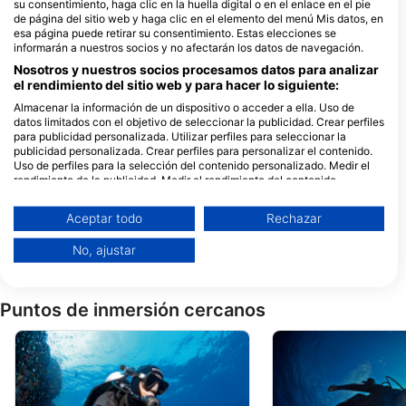
su consentimiento, haga clic en la huella digital o en el enlace en el pie
Scubanautic Tauchsport
Scubanautic Tauchsport
de página del sitio web y haga clic en el elemento del menú Mis datos, en
esa página puede retirar su consentimiento. Estas elecciones se
Wienerstrasse 166, 3100 St. Pölten,
Wienerstrasse 166, 3100 St. Pölten,
Austria
Austria
informarán a nuestros socios y no afectarán los datos de navegación.
Nosotros y nuestros socios procesamos datos para analizar
el rendimiento del sitio web y para hacer lo siguiente:
Underpressure Watersports
Almacenar la información de un dispositivo o acceder a ella. Uso de
Forsthausstr. 4b, 4852
St. Marienkirchen 1
datos limitados con el objetivo de seleccionar la publicidad. Crear perfiles
Weyregg am Attersee,
4926 St. Marienkir
para publicidad personalizada. Utilizar perfiles para seleccionar la
Austria
am Hausruck, Austr
publicidad personalizada. Crear perfiles para personalizar el contenido.
Sport EDER GmbH & Co. KG
Uso de perfiles para la selección del contenido personalizado. Medir el
Am Eschengrund 7, 83135
Rudolf-Diesel-Straß
rendimiento de la publicidad. Medir el rendimiento del contenido.
Schechen, Alemania
71088 Holzgerlingen
Comprender al público a través de estadísticas o a través de la
Alemania
combinación de datos procedentes de diferentes fuentes. Desarrollo y
Aceptar todo
Rechazar
mejora de los servicios. Uso de datos limitados con el objetivo de
Sharktime-Divecenter, Peter Regenhart
seleccionar el contenido.
Breitwiesergutstraße 50
Königstrasse 2, 852
No, ajustar
Geschäftszeile, 4020 Linz,
Geisenfeld-Zell, Al
Puede encontrar más información sobre el uso de datos por parte de
Austria
Google aquí: https://business.safety.google/privacy/
Los datos pueden compartirse fuera de la Unión Europea y enviarse a EE.
UU.
Puntos de inmersión cercanos
Su consentimiento y la política cookie se aplican únicamente a este sitio
web/aplicación.
Ver lista de socios (1 Proveedores de IAB)
Utilizamos tus datos para las siguientes finalidades:
Fines de tratamiento del IAB: