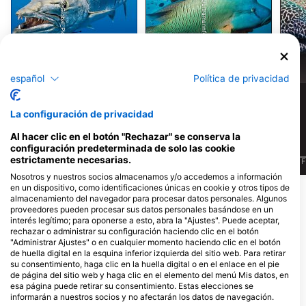
iStock/ultramarinfoto
iStock-Global_Pics
Barracuda
Lábrido
español
Política de privacidad
32
11
Avistamientos
Avistamientos
La configuración de privacidad
Al hacer clic en el botón "Rechazar" se conserva la
configuración predeterminada de solo las cookie
estrictamente necesarias.
J
F
M
A
M
J
J
A
S
O
N
D
J
F
M
A
M
J
J
A
S
O
N
D
J
F
Nosotros y nuestros socios almacenamos y/o accedemos a información
en un dispositivo, como identificaciones únicas en cookie y otros tipos de
Ver más animales
almacenamiento del navegador para procesar datos personales. Algunos
proveedores pueden procesar sus datos personales basándose en un
interés legítimo; para oponerse a esto, abra la "Ajustes". Puede aceptar,
rechazar o administrar su configuración haciendo clic en el botón
Dive Centers que ofrecen servicios en
"Administrar Ajustes" o en cualquier momento haciendo clic en el botón
este lugar de buceo
de huella digital en la esquina inferior izquierda del sitio web. Para retirar
su consentimiento, haga clic en la huella digital o en el enlace en el pie
de página del sitio web y haga clic en el elemento del menú Mis datos, en
esa página puede retirar su consentimiento. Estas elecciones se
informarán a nuestros socios y no afectarán los datos de navegación.