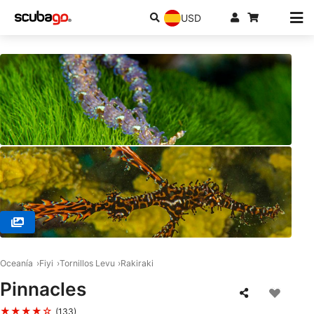
USD
© RA DIVERS, 0000 Rakiraki
Oceanía
Fiyi
Tornillos Levu
Rakiraki
Pinnacles
★★★★☆
(133)