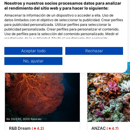
Nosotros y nuestros socios procesamos datos para analizar
el rendimiento del sitio web y para hacer lo siguiente:
Almacenar la información de un dispositivo o acceder a ella. Uso de
datos limitados con el objetivo de seleccionar la publicidad. Crear perfiles
para publicidad personalizada. Utilizar perfiles para seleccionar la
RA DIVERS
publicidad personalizada. Crear perfiles para personalizar el contenido.
Volivoli Circular Road, 0000
Uso de perfiles para la selección del contenido personalizado. Medir el
Rakiraki, Fiji
rendimiento de la publicidad. Medir el rendimiento del contenido.
Comprender al público a través de estadísticas o a través de la
combinación de datos procedentes de diferentes fuentes. Desarrollo y
Aceptar todo
Rechazar
mejora de los servicios. Uso de datos limitados con el objetivo de
Puntos de inmersión cercanos
seleccionar el contenido.
No, ajustar
Puede encontrar más información sobre el uso de datos por parte de
Google aquí: https://business.safety.google/privacy/
Los datos pueden compartirse fuera de la Unión Europea y enviarse a EE.
UU.
Su consentimiento y la política cookie se aplican únicamente a este sitio
web/aplicación.
Ver lista de socios (1 Proveedores de IAB)
Utilizamos tus datos para las siguientes finalidades:
Fines de tratamiento del IAB:
Almacenar la información en un dispositivo
RA DIVERS, 0000 Rakiraki
RA DIVERS, 0000 Rakiraki
y/o acceder a ella
R&B Dream
ANZAC
(★4.2)
(★4.7)