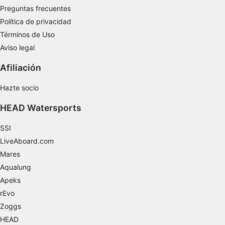
Desarrollo y mejora de los servicios
Preguntas frecuentes
Política de privacidad
Uso de datos limitados con el objetivo de
seleccionar el contenido
Términos de Uso
Aviso legal
Características especiales de la IAB:
Utilizar datos de localización geográfica
Afiliación
precisa
Hazte socio
Identificar los dispositivos en función de la
información solicitada activamente
HEAD Watersports
Fines de tratamiento ajenos a la OIA:
SSI
Necesarias
LiveAboard.com
De rendimiento
Mares
Aqualung
Funcionales
Apeks
rEvo
De publicidad
Zoggs
HEAD