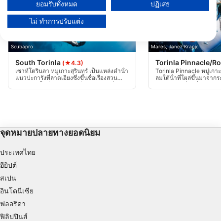
ยอมรับทั้งหมด
ปฏิเสธ
ดูรายชื่อพันธมิตร (1 ผู้จำหน่าย IAB)
ไม่ ทำการปรับแต่ง
เราใช้ข้อมูลของคุณเพื่อวัตถุประสงค์ดังต่อไปนี้:
วัตถุประสงค์ในการประมวลผลของ IAB:
Scubapro
Mares, Janez Kranjc
Store and/or access information on a device
South Torinla
Torinla Pinnacle/R
(★4.3)
Use limited data to select advertising
เซาท์โตรินลา หมู่เกาะสุรินทร์ เป็นแหล่งดําน้ํา
Torinla Pinnacle หมู่เกา
แนวปะการังที่ลาดเอียงซึ่งขึ้นชื่อเรื่องสวน
ลมใต้น้ําที่โผล่ขึ้นมาจาก
ปะการังแข็งที่กว้างขวาง มีภูมิประเทศที่หลาก
ภูมิประเทศที่น่าทึ่งของกา
Create profiles for personalised advertising
หลายพร้อมผืนทรายและการก่อตัวของหิน
ขนาดใหญ่และความลึกที่แ
ขนาดเล็ก โดยทั่วไปจะมีกระแสน้ําเล็กน้อยถึง
แสน้ําที่นี่อาจแรงและคาดเ
ปานกลาง จึงเหมาะสําหรับประสบการณ์กา
การดําน้ําที่ท้าทายที่สุดสําห
Use profiles to select personalised
รดําน้ําที่ผ่อนคลาย
ประสบการณ์ที่แสวงหาประส
advertising
เต้น
จุดหมายปลายทางยอดนิยม
Create profiles to personalise content
ประเทศไทย
Use profiles to select personalised content
อียิปต์
สเปน
Measure advertising performance
อินโดนีเซีย
Measure content performance
ฟลอริดา
ฟิลิปปินส์
Understand audiences through statistics or