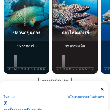
iStock/ultramarinfoto
Alamy-WaterFrame
ปลานกขุนทอง
ปลาไหลมอเรย์
15
12
การพบเห็น
การพบเห็น
J
F
M
A
M
J
J
A
S
O
N
D
J
F
M
A
M
J
J
A
S
O
N
D
J
F
แสดงสัตว์เพิ่มเติม
ศูนย์ดำน้ำที่ให้บริการ ณ จุดดำน้ำแห่งนี้
ไทย
นโยบายความเป็นส่วนตัว
การตั้งค่าความเป็นส่วนตัว