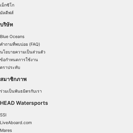
combinations of data from different sources
เม็กซิโก
มัลดีฟส์
Develop and improve services
บริษัท
Use limited data to select content
Blue Oceans
คุณสมบัติพิเศษของ IAB:
คำถามที่พบบ่อย (FAQ)
Use precise geolocation data
นโยบายความเป็นส่วนตัว
Identify devices based on information
ข้อกำหนดการใช้งาน
actively requested
ตราประทับ
วัตถุประสงค์ในการประมวลผลที่ไม่ใช่ของ IAB:
สมาชิกภาพ
จำเป็น
ร่วมเป็นพันธมิตรกับเรา
ประสิทธิภาพการทำงาน
HEAD Watersports
การทำงาน
SSI
การโฆษณา
LiveAboard.com
Mares