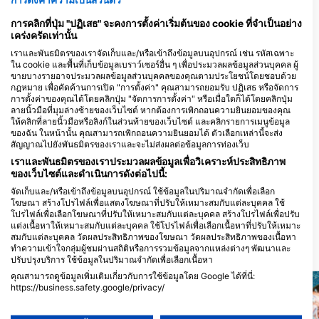
Whale Wish Diving
79/115 Soi Saiyuan, Rawai, 83100
Scubadeep, Scubadeep
การคลิกที่ปุ่ม "ปฏิเสธ" จะคงการตั้งค่าเริ่มต้นของ cookie ที่จำเป็นอย่าง
Mueang Phuket, Phuket, ประเทศไทย
Patong
เคร่งครัดเท่านั้น
186 Taweewong Road, 83150
Phuket, ประเทศไทย
เราและพันธมิตรของเราจัดเก็บและ/หรือเข้าถึงข้อมูลบนอุปกรณ์ เช่น รหัสเฉพาะ
ใน cookie และพื้นที่เก็บข้อมูลเบราว์เซอร์อื่น ๆ เพื่อประมวลผลข้อมูลส่วนบุคคล ผู้
ขายบางรายอาจประมวลผลข้อมูลส่วนบุคคลของคุณตามประโยชน์โดยชอบด้วย
กฎหมาย เพื่อคัดค้านการเปิด "การตั้งค่า" คุณสามารถยอมรับ ปฏิเสธ หรือจัดการ
Blue Cat Scuba Diving Center
การตั้งค่าของคุณได้โดยคลิกปุ่ม "จัดการการตั้งค่า" หรือเมื่อใดก็ได้โดยคลิกปุ่ม
soi 10 35/221 Chao Fah
ลายนิ้วมือที่มุมล่างซ้ายของเว็บไซต์ หากต้องการเพิกถอนความยินยอมของคุณ
Village,Chao Fha Garden
ให้คลิกที่ลายนิ้วมือหรือลิงก์ในส่วนท้ายของเว็บไซต์ และคลิกรายการเมนูข้อมูล
Home 5, Vichee, Phuket
ของฉัน ในหน้านั้น คุณสามารถเพิกถอนความยินยอมได้ ตัวเลือกเหล่านี้จะส่ง
town, 83000 Phuket,
X Dive
สัญญาณไปยังพันธมิตรของเราและจะไม่ส่งผลต่อข้อมูลการท่องเว็บ
ประเทศไทย
7/1 Moo 5 Khuek Khak,
เราและพันธมิตรของเราประมวลผลข้อมูลเพื่อวิเคราะห์ประสิทธิภาพ
82220 Takua Pa, Phang
Nga, ประเทศไทย
ของเว็บไซต์และดำเนินการดังต่อไปนี้:
TongTom Diving
จัดเก็บและ/หรือเข้าถึงข้อมูลบนอุปกรณ์ ใช้ข้อมูลในปริมาณจำกัดเพื่อเลือก
Baan Lung Noi 31/2 Moo1,
โฆษณา สร้างโปรไฟล์เพื่อแสดงโฆษณาที่ปรับให้เหมาะสมกับแต่ละบุคคล ใช้
86130 Sawi, Chumphon,
โปรไฟล์เพื่อเลือกโฆษณาที่ปรับให้เหมาะสมกับแต่ละบุคคล สร้างโปรไฟล์เพื่อปรับ
ประเทศไทย
แต่งเนื้อหาให้เหมาะสมกับแต่ละบุคคล ใช้โปรไฟล์เพื่อเลือกเนื้อหาที่ปรับให้เหมาะ
สมกับแต่ละบุคคล วัดผลประสิทธิภาพของโฆษณา วัดผลประสิทธิภาพของเนื้อหา
ทำความเข้าใจกลุ่มผู้ชมผ่านสถิติหรือการรวมข้อมูลจากแหล่งต่างๆ พัฒนาและ
สถานที่ดำน้ำ ในบริเวณใกล้เคียง
ปรับปรุงบริการ ใช้ข้อมูลในปริมาณจำกัดเพื่อเลือกเนื้อหา
คุณสามารถดูข้อมูลเพิ่มเติมเกี่ยวกับการใช้ข้อมูลโดย Google ได้ที่นี่:
https://business.safety.google/privacy/
ข้อมูลอาจถูกแบ่งปันนอกสหภาพยุโรปและส่งไปยังสหรัฐอเมริกา
ความยินยอมของคุณและนโยบาย cookie มีผลกับเว็บไซต์/แอปนี้เท่านั้น