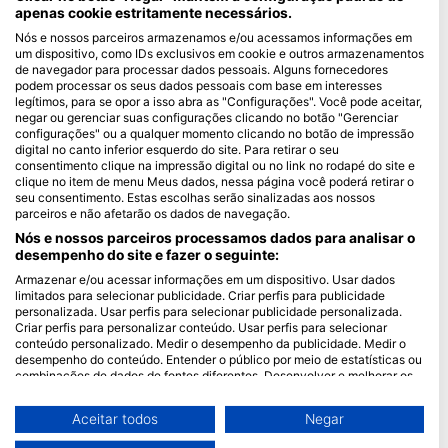
apenas cookie estritamente necessários.
Blue Oceans
Nós e nossos parceiros armazenamos e/ou acessamos informações em
um dispositivo, como IDs exclusivos em cookie e outros armazenamentos
Perguntas frequentes (FAQ)
de navegador para processar dados pessoais. Alguns fornecedores
Política de Privacidade
podem processar os seus dados pessoais com base em interesses
legítimos, para se opor a isso abra as "Configurações". Você pode aceitar,
Termos de Uso
negar ou gerenciar suas configurações clicando no botão "Gerenciar
configurações" ou a qualquer momento clicando no botão de impressão
Imprimir
digital no canto inferior esquerdo do site. Para retirar o seu
consentimento clique na impressão digital ou no link no rodapé do site e
Associação
clique no item de menu Meus dados, nessa página você poderá retirar o
seu consentimento. Estas escolhas serão sinalizadas aos nossos
parceiros e não afetarão os dados de navegação.
Torne-se um Parceiro
Nós e nossos parceiros processamos dados para analisar o
HEAD Watersports
desempenho do site e fazer o seguinte:
Armazenar e/ou acessar informações em um dispositivo. Usar dados
SSI
limitados para selecionar publicidade. Criar perfis para publicidade
personalizada. Usar perfis para selecionar publicidade personalizada.
LiveAboard.com
Criar perfis para personalizar conteúdo. Usar perfis para selecionar
conteúdo personalizado. Medir o desempenho da publicidade. Medir o
Mares
desempenho do conteúdo. Entender o público por meio de estatísticas ou
Aqualung
combinações de dados de fontes diferentes. Desenvolver e melhorar os
serviços. Usar dados limitados para selecionar conteúdo.
Apeks
Você pode encontrar mais informações sobre o uso de dados pelo Google
Aceitar todos
Negar
rEvo
aqui: https://business.safety.google/privacy/
Os dados podem ser partilhados fora da União Europeia e enviados para