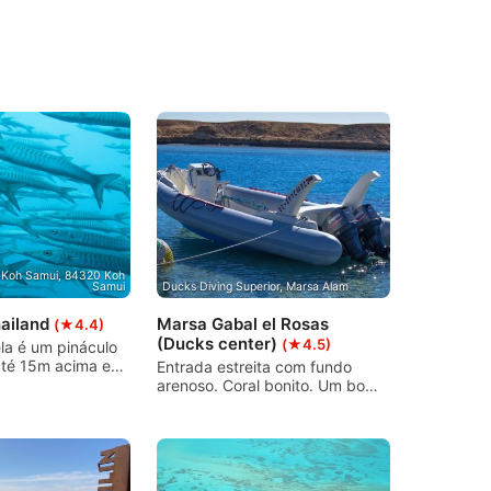
 Koh Samui, 84320 Koh
Samui
Ducks Diving Superior, Marsa Alam
hailand
Marsa Gabal el Rosas
(★4.4)
(Ducks center)
(★4.5)
la é um pináculo
até 15m acima e
Entrada estreita com fundo
 superfície. A
arenoso. Coral bonito. Um bom
fica entre Koh
local para fazer mergulhos à
 tao. É famosa
deriva a partir do zodíaco na
ertical
cidade de Anemone Norte. Bom
atural ou chaminé
para mergulhadores
lhadores podem
experientes e iniciantes.