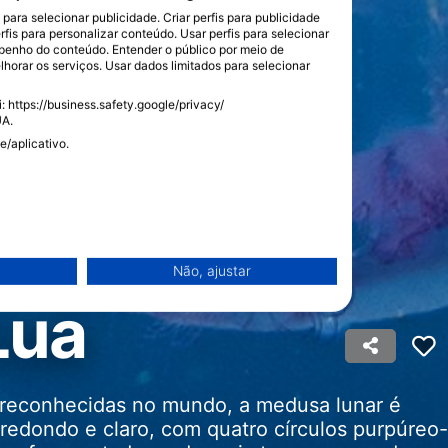
ara selecionar publicidade. Criar perfis para publicidade
rfis para personalizar conteúdo. Usar perfis para selecionar
enho do conteúdo. Entender o público por meio de
horar os serviços. Usar dados limitados para selecionar
 https://business.safety.google/privacy/
UA.
e/aplicativo.
Não, ajustar
Lua
econhecidas no mundo, a medusa lunar é
 redondo e claro, com quatro círculos purpúreo-