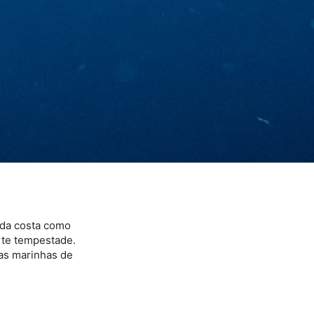
 da costa como
rte tempestade.
as marinhas de