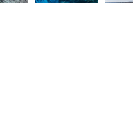
dos os níveis!
uma profundidade máxima de
entrar a 6 met
15 m.
metros.
Andrew R. (#134
ndia, 400709 Navi
Mumbai
Global Dive, 1010 Auckland
Trá an Dóilí
Cave Bay
★4.8)
(★4.3)
Trá an Dóilín (
um dos locais
Esse é um ótimo local com
uma das duas 
 espetaculares
faixas de profundidade para
maerl conheci
ock. Tem o
atender a todas as habilidades
Dependendo d
an local,
de mergulhadores, desde
profundidade 
escobriu o
iniciantes até técnicos e todos
tornando-a um 
 há muitos
os níveis intermediários. Esse
para mergulh
de mergulho
local fica no lado do mar das
confinadas. Se
dequado para
Poor Knights Islands.
noite, é um m
ançados.
completamente
adequado par
com um pouco
experiência. h
no Dóilín!
garei
Wild Blue Diving, 628003 tamilnadu
PLONGEQUILIBRE
 Knights
Dicksons Pinnacle
Marsa Shagr
(★4.7)