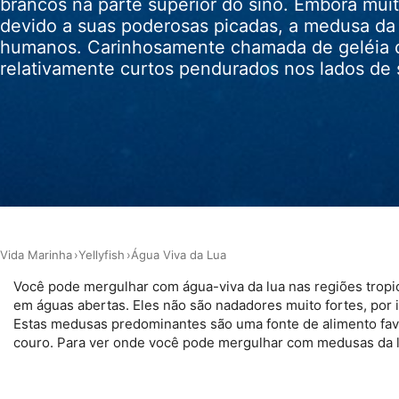
brancos na parte superior do sino. Embora mu
Usar perfis para selecionar conteúdo personalizado
devido a suas poderosas picadas, a medusa da
Medir o desempenho da publicidade
humanos. Carinhosamente chamada de geléia da
relativamente curtos pendurados nos lados de 
Medir o desempenho do conteúdo
Entender o público por meio de estatísticas ou combinações 
diferentes.
Desenvolver e melhorar os serviços
Usar dados limitados para selecionar conteúdo
Recursos especiais do IAB:
Vida Marinha
Yellyfish
Água Viva da Lua
Usar dados exatos de geolocalização
Você pode mergulhar com água-viva da lua nas regiões tropic
Identificar dispositivos com base nas informações solicitada
em águas abertas. Eles não são nadadores muito fortes, por 
Estas medusas predominantes são uma fonte de alimento favo
Finalidades de processamento não IAB:
couro. Para ver onde você pode mergulhar com medusas da lu
Necessário
Desempenho