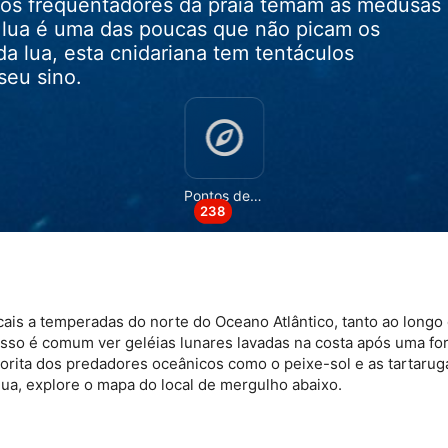
itos frequentadores da praia temam as medusas
 lua é uma das poucas que não picam os
 lua, esta cnidariana tem tentáculos
seu sino.
de dados de fontes
Pontos de Mergulho
238
ais a temperadas do norte do Oceano Atlântico, tanto ao longo
s ativamente
isso é comum ver geléias lunares lavadas na costa após uma fo
rita dos predadores oceânicos como o peixe-sol e as tartarug
a, explore o mapa do local de mergulho abaixo.