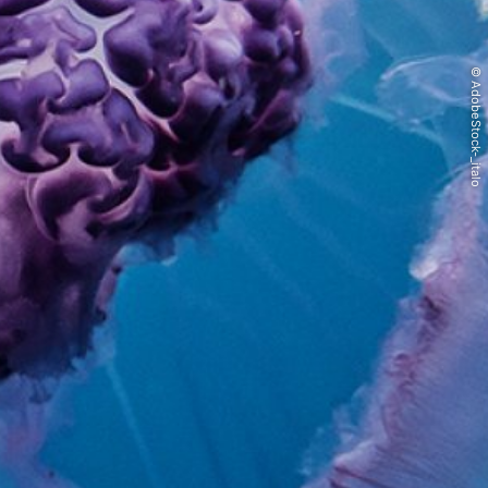
© AdobeStock-_italo