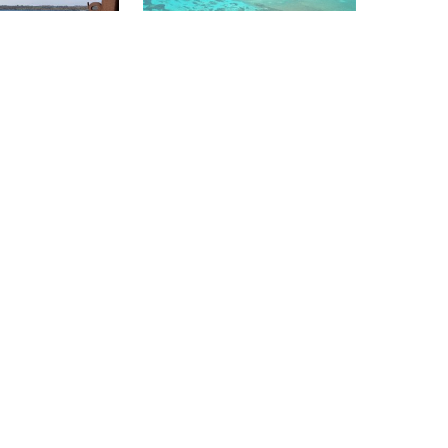
ros e sair a 18
1847)
Looe Key Reef Resort and Dive Center,
33042 Ramrod Key
n
(★4.6)
Looe Key National Marine
Praia de Coral) é
Sanctuary
(★4.3)
únicas praias
Esta formação de esporão e
das na Irlanda.
sulcos de recife sentados a 5
a maré, a
milhas de Big Pine Key, na
varia de 2m a 7m,
Florida Keys, faz parte do
local perfeito
Florida Keys National Marine
o em águas
Sanctuary. Devido ao seu status
 você visitá-la à
de proteção, a vida no recife é
ergulho
muito saudável e ativa aqui.
 diferente
a mergulhadores
 mais de
á muito para ver
, 75008 PARIS
Scuba World Arnhem, 6811 CG Arnhem
a House Reef
Zoetersbout
(★3.6)