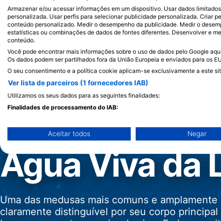
Armazenar e/ou acessar informações em um dispositivo. Usar dados limitados p
personalizada. Usar perfis para selecionar publicidade personalizada. Criar pe
conteúdo personalizado. Medir o desempenho da publicidade. Medir o desemp
estatísticas ou combinações de dados de fontes diferentes. Desenvolver e mel
conteúdo.
Você pode encontrar mais informações sobre o uso de dados pelo Google aqui:
Os dados podem ser partilhados fora da União Europeia e enviados para os E
O seu consentimento e a política cookie aplicam-se exclusivamente a este sit
Ver lista de parceiros (1 fornecedores IAB)
Utilizamos os seus dados para as seguintes finalidades:
Finalidades de processamento do IAB:
Armazenar e/ou acessar informações em um dispositivo
Aceitar todos
Negar
Usar dados limitados para selecionar publicidade
Água Viva da 
Criar perfis para publicidade personalizada
Usar perfis para selecionar publicidade personalizada
Uma das medusas mais comuns e amplamente r
Criar perfis para personalizar conteúdo
claramente distinguível por seu corpo principal