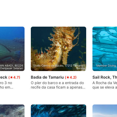
TAN ABADI, 80224
Stollis Centro de Buceo, 17212 Tamariu /
Member Diving,
Denpasar Selatan
Girona
reck
Badia de Tamariu
Sail Rock, T
(★4.7)
(★4.2)
ro 3 no
O píer do barco e a entrada do
A Rocha da Ve
ho em
recife da casa ficam a apenas
que se eleva 
T Liberty tem
30 m da base. A parte mais
40m abaixo da
tanto para
bonita da baía é reservada para
Pedra da Vela 
ciantes
mergulhadores e nadadores e é
Phangan e Koh
ulhadores
fixada por nossa linha de bóias.
por seu nado v
grande
Este lindo recife da casa
subaquático n
rgulhadores
oferece algo para todos com
que os mergu