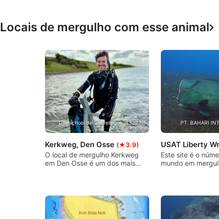
Funcional
Locais de mergulho com esse animal
Publicidade
Duikschool de Grevelingen, 4322 NB
PT. BAHARI IN
Scharendijke
Kerkweg, Den Osse
USAT Liberty W
(★3.9)
O local de mergulho Kerkweg
Este site é o núme
em Den Osse é um dos mais
mundo em mergul
famosos locais de mergulho na
naufrágios! A USA
Zeeland. Aqui você pode
muito a oferecer 
mergulhar do píer em leitos de
mergulhadores ini
ostras, um recife artificial de
quanto para merg
bolas de recife e muitos outros
experientes. Um 
substratos duros que são muito
mergulho para me