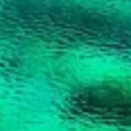
personalizado
Medir o desempenho da publicidade
Medir o desempenho do conteúdo
Entender o público por meio de estatísticas
ou combinações de dados de fontes
diferentes.
Desenvolver e melhorar os serviços
Usar dados limitados para selecionar
conteúdo
Recursos especiais do IAB:
Usar dados exatos de geolocalização
Identificar dispositivos com base nas
informações solicitadas ativamente
Finalidades de processamento não IAB: