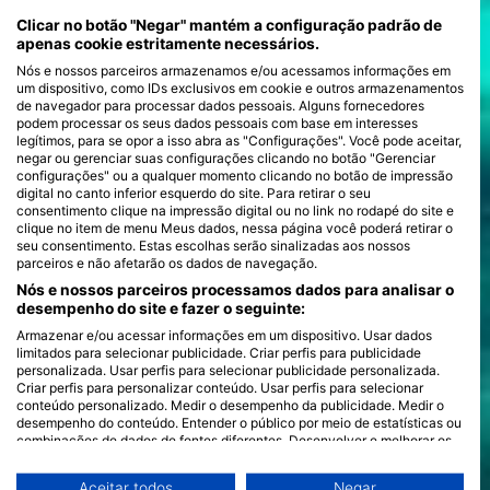
Clicar no botão "Negar" mantém a configuração padrão de
apenas cookie estritamente necessários.
Nós e nossos parceiros armazenamos e/ou acessamos informações em
um dispositivo, como IDs exclusivos em cookie e outros armazenamentos
de navegador para processar dados pessoais. Alguns fornecedores
podem processar os seus dados pessoais com base em interesses
legítimos, para se opor a isso abra as "Configurações". Você pode aceitar,
negar ou gerenciar suas configurações clicando no botão "Gerenciar
configurações" ou a qualquer momento clicando no botão de impressão
digital no canto inferior esquerdo do site. Para retirar o seu
consentimento clique na impressão digital ou no link no rodapé do site e
clique no item de menu Meus dados, nessa página você poderá retirar o
seu consentimento. Estas escolhas serão sinalizadas aos nossos
parceiros e não afetarão os dados de navegação.
Nós e nossos parceiros processamos dados para analisar o
desempenho do site e fazer o seguinte:
Armazenar e/ou acessar informações em um dispositivo. Usar dados
limitados para selecionar publicidade. Criar perfis para publicidade
personalizada. Usar perfis para selecionar publicidade personalizada.
Criar perfis para personalizar conteúdo. Usar perfis para selecionar
conteúdo personalizado. Medir o desempenho da publicidade. Medir o
desempenho do conteúdo. Entender o público por meio de estatísticas ou
combinações de dados de fontes diferentes. Desenvolver e melhorar os
serviços. Usar dados limitados para selecionar conteúdo.
Você pode encontrar mais informações sobre o uso de dados pelo Google
Aceitar todos
Negar