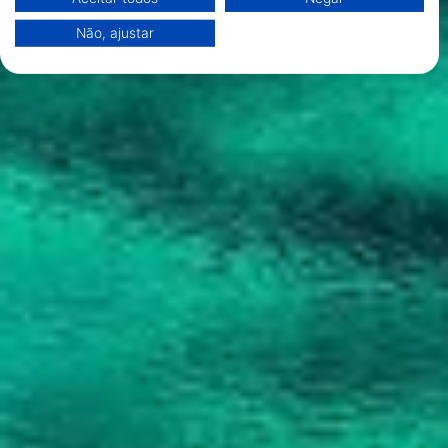
aqui: https://business.safety.google/privacy/
Os dados podem ser partilhados fora da União Europeia e enviados para
Não, ajustar
os EUA.
O seu consentimento e a política cookie aplicam-se exclusivamente a
este site/aplicativo.
Ver lista de parceiros (1 fornecedores IAB)
Utilizamos os seus dados para as seguintes finalidades:
Finalidades de processamento do IAB:
Armazenar e/ou acessar informações em um
dispositivo
Usar dados limitados para selecionar
publicidade
Criar perfis para publicidade personalizada
Usar perfis para selecionar publicidade
personalizada
Criar perfis para personalizar conteúdo
Usar perfis para selecionar conteúdo