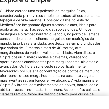
O Chipre oferece uma experiência de mergulho única,
caracterizada por diversos ambientes subaquáticos e uma rica
tapeçaria de vida marinha. A posição da ilha no leste do
Mediterrâneo lhe garante águas mornas e claras, ideais para
explorar as maravilhas escondidas sob as ondas. Um dos
destaques é o famoso naufrágio Zenobia, no porto de Larnaca,
considerado um dos melhores mergulhos em naufrágios do
mundo. Essa balsa afundada, que descansa em profundidades
que variam de 10 metros a mais de 40 metros, atrai
mergulhadores de vários níveis de habilidade. Além disso, o
Chipre possui inúmeros recifes e cavernas, oferecendo
oportunidades emocionantes para mergulhadores iniciantes e
avançados. Os litorais sul e oeste são particularmente
favorecidos por sua alta concentração de pontos de mergulho,
oferecendo desde mergulhos serenos na costa até viagens
mais aventureiras em barcos e live aboards. A vida marinha em
Chipre é vibrante, com avistamentos de polvos, barracudas e
até tartarugas sendo bastante comuns. As condições calmas e
claras fazem do Chipre um destino perfeito para cursos de
mergulho, atendendo a iniciantes com recifes rasos e áreas
arenosas, ao mesmo tempo em que oferece naufrágios e
cavernas mais desafiadores para exploradores experientes. As