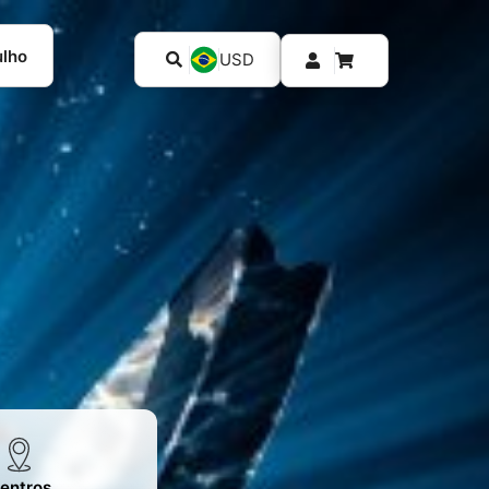
ulho
USD
entros