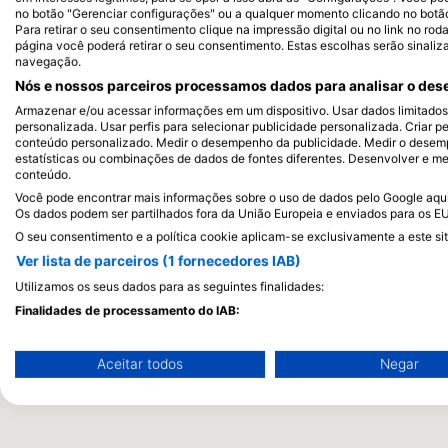
no botão "Gerenciar configurações" ou a qualquer momento clicando no botão d
Para retirar o seu consentimento clique na impressão digital ou no link no ro
página você poderá retirar o seu consentimento. Estas escolhas serão sinaliz
navegação.
Nós e nossos parceiros processamos dados para analisar o dese
Armazenar e/ou acessar informações em um dispositivo. Usar dados limitados p
personalizada. Usar perfis para selecionar publicidade personalizada. Criar pe
conteúdo personalizado. Medir o desempenho da publicidade. Medir o desemp
estatísticas ou combinações de dados de fontes diferentes. Desenvolver e mel
conteúdo.
Você pode encontrar mais informações sobre o uso de dados pelo Google aqui:
Os dados podem ser partilhados fora da União Europeia e enviados para os E
O seu consentimento e a política cookie aplicam-se exclusivamente a este sit
Ver lista de parceiros (1 fornecedores IAB)
Utilizamos os seus dados para as seguintes finalidades:
Finalidades de processamento do IAB:
Armazenar e/ou acessar informações em um dispositivo
Aceitar todos
Negar
Usar dados limitados para selecionar publicidade
Criar perfis para publicidade personalizada