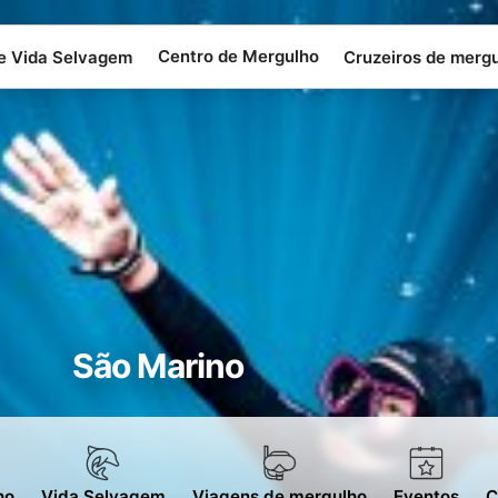
Centro de Mergulho
 e Vida Selvagem
Cruzeiros de merg
São Marino
ho
Vida Selvagem
Viagens de mergulho
Eventos
C