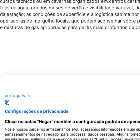
cursos técnicos ou em cavernas organizados em centros certif
frias da água fora dos meses de verão e visibilidade variável,
da estação; as condições da superfície e a logística são melho
operadoras de mergulho locais, que podem aconselhar sobre p
e misturas de gás apropriadas para perfis mais profundos ou de
português
Configurações de privacidade
Clicar no botão "Negar" mantém a configuração padrão de apena
Nós e nossos parceiros armazenamos e/ou acessamos informações em um disp
armazenamentos de navegador para processar dados pessoais. Alguns forne
em interesses legítimos, para se opor a isso abra as "Configurações". Você po