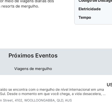
Código de Disca
r meio de viagens diárias dos
 resorts de mergulho.
Eletricidade
Tempo
Próximos Eventos
Viagens de mergulho
US
aído se encontra com o mergulho de nível internacional em uma
 Sul. Desde o momento em que você chega, a vida desacelera, a
spera logo abaixo da superfície.Situado na ilha de Mbambanga,
eshon Street, 4102, WOOLLOONGABBA, QLD, AUS
curta viagem de barco de Gizo e do aeroporto, esse refúgio
seis bangalôs deslumbrantes à beira-mar e uma elegante Beach
escontraído, onde cada hóspede sente que descobriu um pedaço