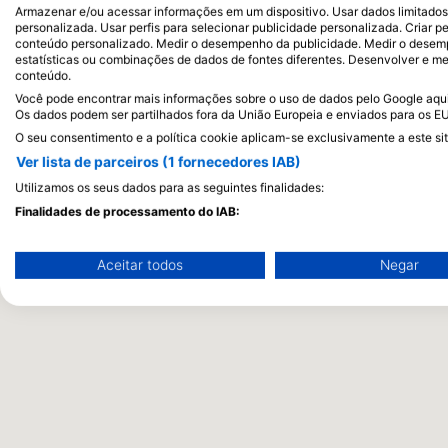
Armazenar e/ou acessar informações em um dispositivo. Usar dados limitados p
personalizada. Usar perfis para selecionar publicidade personalizada. Criar pe
conteúdo personalizado. Medir o desempenho da publicidade. Medir o desemp
estatísticas ou combinações de dados de fontes diferentes. Desenvolver e mel
conteúdo.
Você pode encontrar mais informações sobre o uso de dados pelo Google aqui:
Os dados podem ser partilhados fora da União Europeia e enviados para os E
O seu consentimento e a política cookie aplicam-se exclusivamente a este sit
Ver lista de parceiros (1 fornecedores IAB)
Utilizamos os seus dados para as seguintes finalidades:
Finalidades de processamento do IAB:
Armazenar e/ou acessar informações em um dispositivo
Aceitar todos
Negar
Usar dados limitados para selecionar publicidade
Criar perfis para publicidade personalizada
Usar perfis para selecionar publicidade personalizada
Criar perfis para personalizar conteúdo
Usar perfis para selecionar conteúdo personalizado