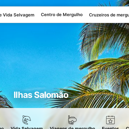
Centro de Mergulho
 e Vida Selvagem
Cruzeiros de merg
Ilhas Salomão
ho
Vida Selvagem
Viagens de mergulho
Eventos
C