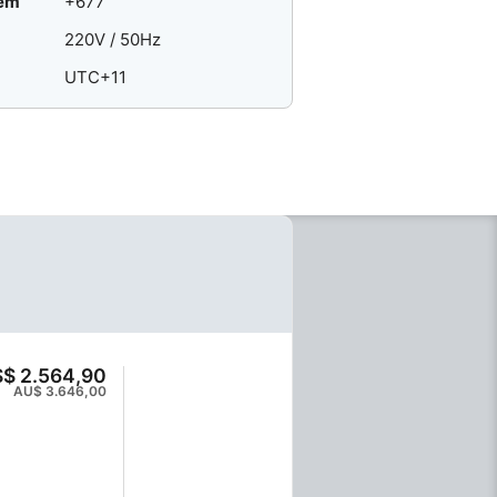
gem
+677
220V / 50Hz
UTC+11
$ 2.564,90
AU$ 3.646,00