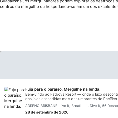
Guadalcanal, os mergulhadores podem explorar os destroços po
centros de mergulho ou hospedando-se em um dos excelentes
Fuja para o paraíso. Mergulhe na lenda.
Bem-vindo ao Fatboys Resort — onde o luxo descontr
das joias escondidas mais deslumbrantes do Pacífico
água fica de um azul inacreditável e a aventura te e
ADRENO BRISBANE, Live It, Breathe It, Dive It, 56 D
que parece saída de um cartão-postal, a apenas uma 
28 de setembro de 2026
exclusivo na ilha é pura magia tropical. Com apenas 
House, o Fatboys oferece um ambiente intimista e d