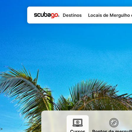
Destinos
Locais de Mergulho
>
Cursos
Pontos de mergul