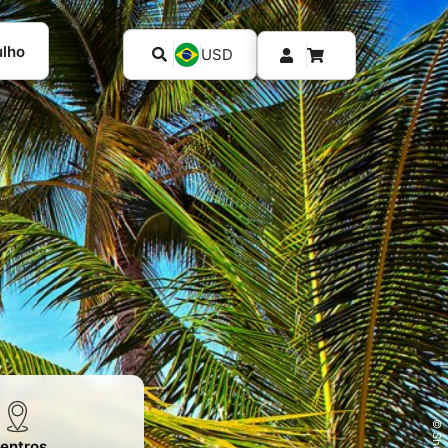
ulho
USD
entros