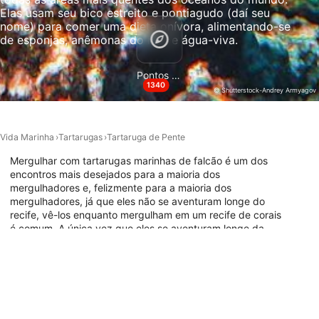
conteúdo
Elas usam seu bico estreito e pontiagudo (daí seu
nome) para comer uma dieta onívora, alimentando-se
Recursos especiais do IAB:
de esponjas, anêmonas do mar e água-viva.
Usar dados exatos de geolocalização
Pontos de Mergulho
Identificar dispositivos com base nas
1340
informações solicitadas ativamente
© Shutterstock-Andrey Armyagov
Finalidades de processamento não IAB:
Necessário
Vida Marinha
Tartarugas
Tartaruga de Pente
Mergulhar com tartarugas marinhas de falcão é um dos
Desempenho
encontros mais desejados para a maioria dos
mergulhadores e, felizmente para a maioria dos
Funcional
mergulhadores, já que eles não se aventuram longe do
recife, vê-los enquanto mergulham em um recife de corais
Publicidade
é comum. A única vez que eles se aventuram longe da
segurança do recife é quando fazem a longa migração
entre sua área de forragem e o local de reprodução. Quer
mergulhar com estes lindos e graciosos nadadores
subaquáticos? Explore o mapa abaixo para os melhores
locais de mergulho ao redor do mundo.