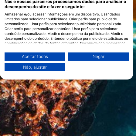
Nós e nossos parceiros processamos dados para analisar o
desempenho do site e fazer o seguinte:
Armazenar e/ou acessar informações em um dispositivo. Usar dados
limitados para selecionar publicidade. Criar perfis para publicidade
personalizada. Usar perfis para selecionar publicidade personalizada.
Criar perfis para personalizar conteúdo. Usar perfis para selecionar
conteúdo personalizado. Medir o desempenho da publicidade. Medir o
desempenho do conteúdo. Entender o público por meio de estatísticas ou
combinações de dados de fontes diferentes. Desenvolver e melhorar os
serviços. Usar dados limitados para selecionar conteúdo.
Você pode encontrar mais informações sobre o uso de dados pelo Google
Aceitar todos
Negar
aqui: https://business.safety.google/privacy/
Os dados podem ser partilhados fora da União Europeia e enviados para
Não, ajustar
os EUA.
O seu consentimento e a política cookie aplicam-se exclusivamente a
este site/aplicativo.
Ver lista de parceiros (1 fornecedores IAB)
Utilizamos os seus dados para as seguintes finalidades:
Finalidades de processamento do IAB:
Armazenar e/ou acessar informações em um
dispositivo
Usar dados limitados para selecionar
publicidade