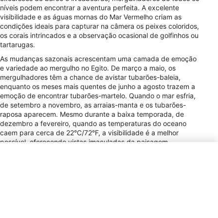
níveis podem encontrar a aventura perfeita. A excelente
visibilidade e as águas mornas do Mar Vermelho criam as
condições ideais para capturar na câmera os peixes coloridos,
os corais intrincados e a observação ocasional de golfinhos ou
tartarugas.
As mudanças sazonais acrescentam uma camada de emoção
e variedade ao mergulho no Egito. De março a maio, os
mergulhadores têm a chance de avistar tubarões-baleia,
enquanto os meses mais quentes de junho a agosto trazem a
emoção de encontrar tubarões-martelo. Quando o mar esfria,
de setembro a novembro, as arraias-manta e os tubarões-
raposa aparecem. Mesmo durante a baixa temporada, de
dezembro a fevereiro, quando as temperaturas do oceano
caem para cerca de 22°C/72°F, a visibilidade é a melhor
possível, oferecendo vistas imaculadas da paisagem
subaquática. No entanto, os pontos de mergulho podem ficar
lotados durante a alta temporada, com o pico do turismo de
mergulho, portanto, planejar com antecedência é essencial
para garantir uma experiência memorável e agradável.
Tipo de Tomada
C, F