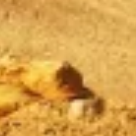
Medir o desempenho do conteúdo
Entender o público por meio de estatísticas
ou combinações de dados de fontes
diferentes.
Desenvolver e melhorar os serviços
Usar dados limitados para selecionar
conteúdo
Recursos especiais do IAB:
Usar dados exatos de geolocalização
Identificar dispositivos com base nas
informações solicitadas ativamente
Finalidades de processamento não IAB:
Necessário
Desempenho