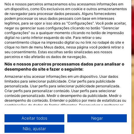
Nós e nossos parceiros armazenamos e/ou acessamos informações em
um dispositivo, como IDs exclusivos em cookie e outros armazenamentos
de navegador para processar dados pessoais. Alguns fornecedores
podem processar os seus dados pessoais com base em interesses
legítimos, para se opor a isso abra as "Configurações". Você pode aceitar,
negar ou gerenciar suas configurações clicando no botão "Gerenciar
configurações" ou a qualquer momento clicando no botão de impressão
digital no canto inferior esquerdo do site. Para retirar o seu
consentimento clique na impressão digital ou no link no rodapé do site e
clique no item de menu Meus dados, nessa página você poderá retirar o
seu consentimento. Estas escolhas serão sinalizadas aos nossos
parceiros e não afetarão os dados de navegação.
Nós e nossos parceiros processamos dados para analisar o
desempenho do site e fazer o seguinte:
Armazenar e/ou acessar informações em um dispositivo. Usar dados
limitados para selecionar publicidade. Criar perfis para publicidade
personalizada. Usar perfis para selecionar publicidade personalizada.
Criar perfis para personalizar conteúdo. Usar perfis para selecionar
conteúdo personalizado. Medir o desempenho da publicidade. Medir o
desempenho do conteúdo. Entender o público por meio de estatísticas ou
combinações de dados de fontes diferentes. Desenvolver e melhorar os
serviços. Usar dados limitados para selecionar conteúdo.
Você pode encontrar mais informações sobre o uso de dados pelo Google
Aceitar todos
Negar
aqui: https://business.safety.google/privacy/
Os dados podem ser partilhados fora da União Europeia e enviados para
Não, ajustar
os EUA.