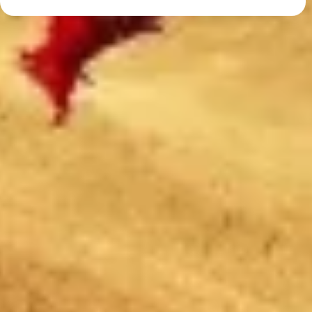
O seu consentimento e a política cookie aplicam-se exclusivamente a
este site/aplicativo.
Ver lista de parceiros (1 fornecedores IAB)
Utilizamos os seus dados para as seguintes finalidades:
Finalidades de processamento do IAB:
Armazenar e/ou acessar informações em um
dispositivo
Usar dados limitados para selecionar
publicidade
Criar perfis para publicidade personalizada
Usar perfis para selecionar publicidade
personalizada
Criar perfis para personalizar conteúdo
Usar perfis para selecionar conteúdo
personalizado
Medir o desempenho da publicidade