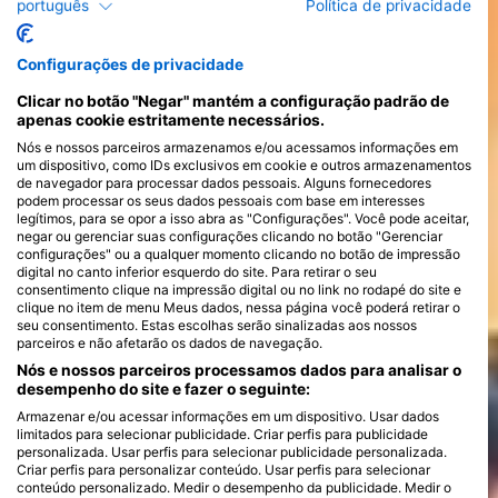
mergulho com tubarões azuis, as Ilhas Canárias e a Ilha de
português
Política de privacidade
Chios. Você encontrará as melhores condições de mergulho
nessa região de abril a setembro.
Configurações de privacidade
Clicar no botão "Negar" mantém a configuração padrão de
apenas cookie estritamente necessários.
Nós e nossos parceiros armazenamos e/ou acessamos informações em
um dispositivo, como IDs exclusivos em cookie e outros armazenamentos
de navegador para processar dados pessoais. Alguns fornecedores
podem processar os seus dados pessoais com base em interesses
legítimos, para se opor a isso abra as "Configurações". Você pode aceitar,
negar ou gerenciar suas configurações clicando no botão "Gerenciar
configurações" ou a qualquer momento clicando no botão de impressão
digital no canto inferior esquerdo do site. Para retirar o seu
consentimento clique na impressão digital ou no link no rodapé do site e
clique no item de menu Meus dados, nessa página você poderá retirar o
seu consentimento. Estas escolhas serão sinalizadas aos nossos
parceiros e não afetarão os dados de navegação.
Nós e nossos parceiros processamos dados para analisar o
desempenho do site e fazer o seguinte:
Armazenar e/ou acessar informações em um dispositivo. Usar dados
limitados para selecionar publicidade. Criar perfis para publicidade
personalizada. Usar perfis para selecionar publicidade personalizada.
Criar perfis para personalizar conteúdo. Usar perfis para selecionar
conteúdo personalizado. Medir o desempenho da publicidade. Medir o