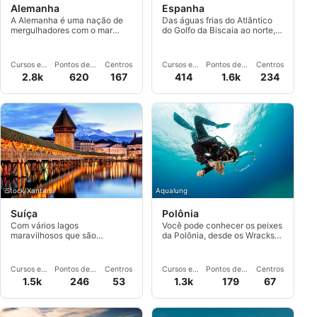
Alemanha
Espanha
A Alemanha é uma nação de
Das águas frias do Atlântico
mergulhadores com o mar
do Golfo da Biscaia ao norte,
Báltico, incontáveis lagos
ao mar Mediterrâneo mais
alpinos com águas cristalinas
quente ao sul, a Espanha é
e centros de mergulho
perfeita para mergulhos
Cursos e
Pontos de
Centros
Cursos e
Pontos de
Centros
internos.
durante todo o ano.
Eventos
Mergulho
Eventos
Mergulho
2.8k
620
167
414
1.6k
234
iStock/Xantana
Aqualung
Suíça
Polônia
Com vários lagos
Você pode conhecer os peixes
maravilhosos que são
da Polônia, desde os Wracks
surpreendentemente quentes,
no mar do leste até os
você pode desfrutar de
Steinbrüchen e Seen em
fantásticos cenários de
Landesinneren. Você pode
Cursos e
Pontos de
Centros
Cursos e
Pontos de
Centros
mergulho submarino e
encontrar com a Scubago
Eventos
Mergulho
Eventos
Mergulho
1.5k
246
53
1.3k
179
67
cenários de "cair o queixo" ao
Kaltwasserabenteuer,
mesmo tempo.
Wracktauchgänge históricos e
centros profissionais em toda
a Polônia.