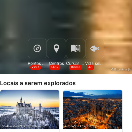
Pontos de Mergulho
Centros
Cursos e Eventos
Vida selvagem
7797
1482
10563
48
© iStock/manjik
Locais a serem explorados
Shutterstock/Frank Fischbach
AdobeStock/rabbit75_fot