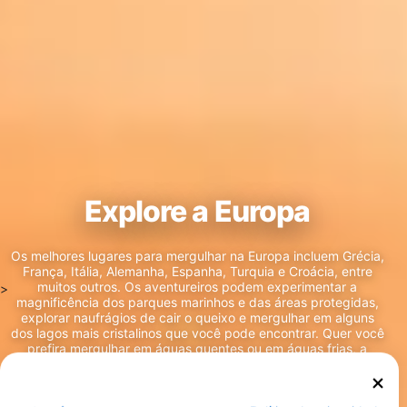
Explore a Europa
Os melhores lugares para mergulhar na Europa incluem Grécia,
França, Itália, Alemanha, Espanha, Turquia e Croácia, entre
muitos outros. Os aventureiros podem experimentar a
>
magnificência dos parques marinhos e das áreas protegidas,
explorar naufrágios de cair o queixo e mergulhar em alguns
dos lagos mais cristalinos que você pode encontrar. Quer você
prefira mergulhar em águas quentes ou em águas frias, a
Europa tem algo a oferecer para cada tipo de mergulhador.
Alguns dos melhores pontos de mergulho nesse continente
incluem a Sardenha, os Açores, com seu mundialmente famoso