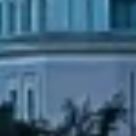
Criar perfis para personalizar conteúdo
Usar perfis para selecionar conteúdo
personalizado
Medir o desempenho da publicidade
Medir o desempenho do conteúdo
Entender o público por meio de estatísticas
ou combinações de dados de fontes
diferentes.
Desenvolver e melhorar os serviços
Usar dados limitados para selecionar
conteúdo
Recursos especiais do IAB:
Usar dados exatos de geolocalização
Identificar dispositivos com base nas