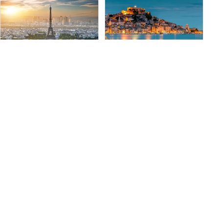
iStock/Givaga
iStock/ultraforma
França
Croácia
A França se estende do Mar
Um país historicamente rico no
Mediterrâneo ao Mar do Norte,
sudeste da Europa, que faz
e do Reno ao Atlântico e
fronteira com o Mar Adriático,
oferece algumas aventuras
a Croácia é chamada de "o
interessantes de mergulho.
país de mil ilhas".
Cursos e
Pontos de
Centros
Cursos e
Pontos de
Centros
Eventos
Mergulho
Eventos
Mergulho
523
835
87
896
461
58
iStock/RudyBalasko
iStock/ewg3D
Itália
Malta