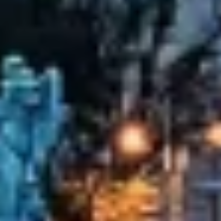
informações solicitadas ativamente
Finalidades de processamento não IAB:
Necessário
Desempenho
Funcional
Publicidade