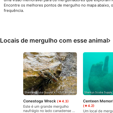
Desempenho
Encontre os melhores pontos de mergulho no mapa abaixo, 
frequência.
Funcional
Publicidade
Locais de mergulho com esse animal
Sharkys Scuba Supply, K1Y 3A1 Ottawa
Sharkys Scuba Supply
Conestoga Wreck
Centeen Memori
(★4.3)
(★4.2)
Este é um grande mergulho
naufrágio no lado canadense do
Um local de mergu