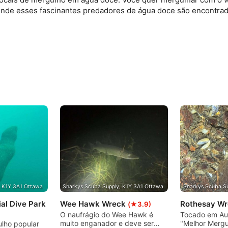
onde esses fascinantes predadores de água doce são encontra
, K1Y 3A1 Ottawa
Sharkys Scuba Supply, K1Y 3A1 Ottawa
Sharkys Scuba Su
al Dive Park
Wee Hawk Wreck
Rothesay W
(★3.9)
O naufrágio do Wee Hawk é
Tocado em Au
muito enganador e deve ser
"Melhor Merg
lho popular