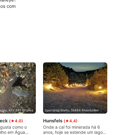
dos com
pply, K1Y 3A1 Ottawa
Sportshop MaRo, 55494 Rheinböllen
reck
Hunsfels
(★4.0)
(★4.4)
gusta como o
Onde a cal foi minerada há 6
ulho em Água
anos, hoje se estende um lago