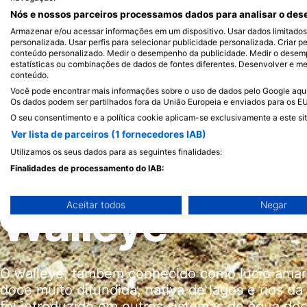
Nós e nossos parceiros processamos dados para analisar o dese
Armazenar e/ou acessar informações em um dispositivo. Usar dados limitados p
personalizada. Usar perfis para selecionar publicidade personalizada. Criar pe
conteúdo personalizado. Medir o desempenho da publicidade. Medir o desemp
estatísticas ou combinações de dados de fontes diferentes. Desenvolver e mel
conteúdo.
Você pode encontrar mais informações sobre o uso de dados pelo Google aqui:
Os dados podem ser partilhados fora da União Europeia e enviados para os E
O seu consentimento e a política cookie aplicam-se exclusivamente a este sit
Ver lista de parceiros (1 fornecedores IAB)
Utilizamos os seus dados para as seguintes finalidades:
Finalidades de processamento do IAB:
Armazenar e/ou acessar informações em um dispositivo
Walleye
Aceitar todos
Negar
Usar dados limitados para selecionar publicidade
Criar perfis para publicidade personalizada
O walleye, também conhecido como lúcio amare
Usar perfis para selecionar publicidade personalizada
doce muito difundida, nativa de lagos e rios 
Criar perfis para personalizar conteúdo
foi introduzido em outros sistemas de água doc