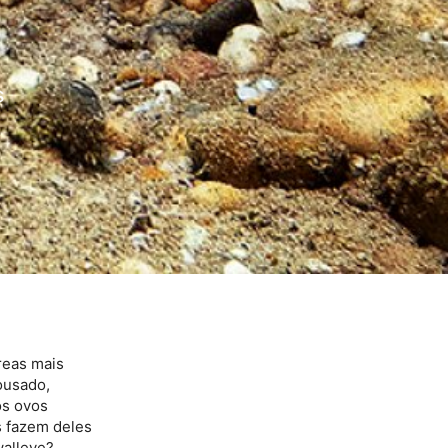
s
reas mais
ousado,
os ovos
s fazem deles
walleye?