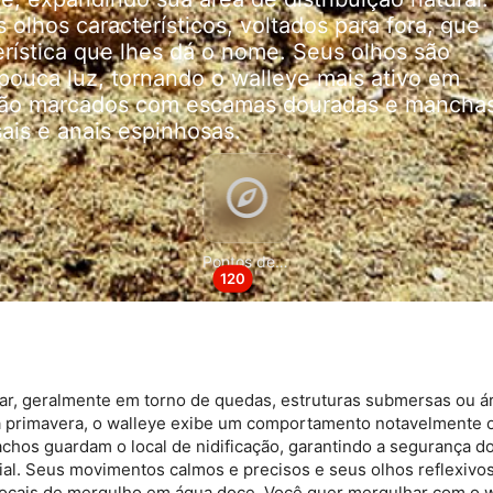
olhos característicos, voltados para fora, que
rística que lhes dá o nome. Seus olhos são
ouca luz, tornando o walleye mais ativo em
 são marcados com escamas douradas e mancha
ais e anais espinhosas.
de dados de fontes
Pontos de Mergulho
120
s ativamente
r, geralmente em torno de quedas, estruturas submersas ou á
na primavera, o walleye exibe um comportamento notavelmente 
hos guardam o local de nidificação, garantindo a segurança d
ial. Seus movimentos calmos e precisos e seus olhos reflexivo
ocais de mergulho em água doce. Você quer mergulhar com o 