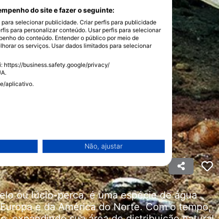
mpenho do site e fazer o seguinte:
ara selecionar publicidade. Criar perfis para publicidade
rfis para personalizar conteúdo. Usar perfis para selecionar
enho do conteúdo. Entender o público por meio de
horar os serviços. Usar dados limitados para selecionar
 https://business.safety.google/privacy/
UA.
e/aplicativo.
Não, ajustar
lo ou lúcio-perca, é uma espécie de água
da Europa e da América do Norte. Com o tempo,
e, expandindo sua área de distribuição natural.