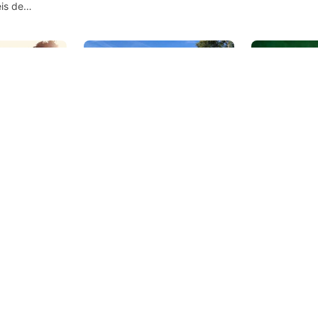
visto de fora. Ele está localizado
Doce do Mundo
is de
em águas muito rasas e calmas.
mergulho e pi
ocê pode ver
Não se deve tentar penetrar
Rothesay ofer
uática
sem treinamento adequado.
área de uso di
 seis figuras
acesso a incr
hando para
água doce. A 
m um raio de
é excelente, s
s em cada
s esturjões
orte a 35 pés
a homenagem
 já foi
 Tauchsport GmbH,
KOSIE`S D.I.V.E. BASIS, 19065 Raben
50827 Köln
Steinfeld
Sharkys Scuba Su
Kosie’s Dive Basis
Robert Gask
4.0)
(★4.3)
paixonar! Há
A alguns passos do centro de
É melhor merg
namento,
mergulho está um curso de
de Robert Ga
nete. A
mergulho. Aqui você pode
de mergulho.
itos peixes
entrar no barco com segurança
ser feito a pa
 prazer!
e conforto em um escorregador
requer um lon
ergulhadores
e um pouco mais tarde
SAC muito baix
çados e
mergulhar fora do molhe. Sob a
localizado em 
 com a
água, uma área variada com os
Ontário / N44
priada todas
mais diversos destinos espera
W75°40'37.49
por você.