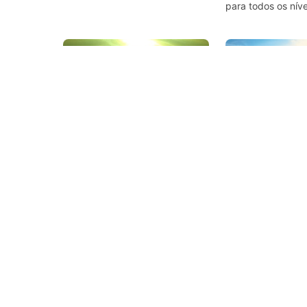
rio St. Lawrence. Esta é uma
para todos os níve
entrada fácil na costa e uma
mergulhadores, v
vez que você entra, você pode
a escultura subaq
seguir a linha de 25 metros até
colocada aqui com
o local do naufrágio. Este é um
humanas de pé ol
naufrágio de 250 pés de
cima, cercadas e
comprimento que fica em cerca
18 pés por banco
de 28 pés de água.
ponto cardeal. Doi
apontam para o n
de distância, um
a uma espécie que
abundante no rio.
Action-Sport Salzkotten, 33154
Underwater - No. 1
Salzkotten
Waldsee
Fühlinger See
(★3.5)
(★
A entrada é no parque de
Um lago para se a
campismo "Am Waldsee". A
um amplo estacio
entrada é em uma pequena
banheiro e lancho
praia arenosa. A partir de 7 m
vegetação e os mu
de profundidade, você
diferentes são um
encontrará paredes de
Adequado para m
cascalho.
iniciantes a avan
mergulho noturno
certificação apro
as sextas-feiras.