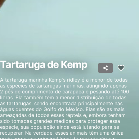
Criar perfis para publicidade personalizada
Usar perfis para selecionar publicidade
personalizada
Criar perfis para personalizar conteúdo
Usar perfis para selecionar conteúdo
Tartaruga de Kemp
personalizado
Medir o desempenho da publicidade
A tartaruga marinha Kemp's ridley é a menor de todas
as espécies de tartarugas marinhas, atingindo apenas
Medir o desempenho do conteúdo
2 pés de comprimento de carapaça e pesando até 100
libras. Ela também tem a menor distribuição de todas
Entender o público por meio de estatísticas
as tartarugas, sendo encontrada principalmente nas
ou combinações de dados de fontes
águas quentes do Golfo do México. Elas são as mais
diferentes.
ameaçadas de todos esses répteis e, embora tenham
sido tomadas grandes medidas para proteger essa
Desenvolver e melhorar os serviços
espécie, sua população ainda está lutando para se
recuperar. Na verdade, esses animais têm uma única
Usar dados limitados para selecionar
praia como seu principal local de reprodução em