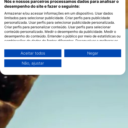
Nós e nossos parceiros processamos dados para analisar o
desempenho do site e fazer o seguinte:
Armazenar e/ou acessar informações em um dispositivo. Usar dados
limitados para selecionar publicidade. Criar perfis para publicidade
personalizada. Usar perfis para selecionar publicidade personalizada.
Criar perfis para personalizar conteúdo. Usar perfis para selecionar
conteúdo personalizado. Medir o desempenho da publicidade. Medir o
desempenho do conteúdo. Entender o público por meio de estatísticas ou
combinações de dados de fontes diferentes. Desenvolver e melhorar os
serviços. Usar dados limitados para selecionar conteúdo.
Você pode encontrar mais informações sobre o uso de dados pelo Google
Aceitar todos
Negar
aqui: https://business.safety.google/privacy/
Os dados podem ser partilhados fora da União Europeia e enviados para
Não, ajustar
os EUA.
O seu consentimento e a política cookie aplicam-se exclusivamente a
este site/aplicativo.
Ver lista de parceiros (1 fornecedores IAB)
Utilizamos os seus dados para as seguintes finalidades:
Finalidades de processamento do IAB:
Armazenar e/ou acessar informações em um
dispositivo
Usar dados limitados para selecionar
publicidade