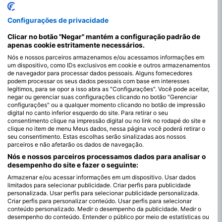
Configurações de privacidade
Clicar no botão "Negar" mantém a configuração padrão de
apenas cookie estritamente necessários.
Nós e nossos parceiros armazenamos e/ou acessamos informações em
um dispositivo, como IDs exclusivos em cookie e outros armazenamentos
de navegador para processar dados pessoais. Alguns fornecedores
podem processar os seus dados pessoais com base em interesses
legítimos, para se opor a isso abra as "Configurações". Você pode aceitar,
negar ou gerenciar suas configurações clicando no botão "Gerenciar
configurações" ou a qualquer momento clicando no botão de impressão
digital no canto inferior esquerdo do site. Para retirar o seu
consentimento clique na impressão digital ou no link no rodapé do site e
clique no item de menu Meus dados, nessa página você poderá retirar o
seu consentimento. Estas escolhas serão sinalizadas aos nossos
parceiros e não afetarão os dados de navegação.
Nós e nossos parceiros processamos dados para analisar o
desempenho do site e fazer o seguinte:
Armazenar e/ou acessar informações em um dispositivo. Usar dados
limitados para selecionar publicidade. Criar perfis para publicidade
Os melhores meses para mergulhar no
personalizada. Usar perfis para selecionar publicidade personalizada.
Criar perfis para personalizar conteúdo. Usar perfis para selecionar
Lago Carwitzer
conteúdo personalizado. Medir o desempenho da publicidade. Medir o
desempenho do conteúdo. Entender o público por meio de estatísticas ou
O Lago Carwitzer oferece diversas condições de mergulho em