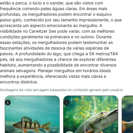
Criar perfis para personalizar conteúdo
estão a perca, o lúcio e o zander, que são vistos com
frequência correndo pelas águas claras. Em áreas mais
Usar perfis para selecionar conteúdo
profundas, os mergulhadores podem encontrar o esquivo
personalizado
peixe-gato, conhecido por seu tamanho impressionante, o que
acrescenta um aspecto emocionante ao mergulho. A
Medir o desempenho da publicidade
visibilidade no Carwitzer See pode variar, com as melhores
condições geralmente na primavera e no outono. Durante
Medir o desempenho do conteúdo
essas estações, os mergulhadores podem testemunhar as
fascinantes atividades de desova de várias espécies de
peixes. A profundidade do lago, que chega a 56 metros/184
Entender o público por meio de estatísticas
pés, dá aos mergulhadores a chance de explorar diferentes
ou combinações de dados de fontes
diferentes.
habitats, aumentando a possibilidade de encontrar diversos
animais selvagens. Planejar mergulhos em horários ideais
melhora a experiência, oferecendo vistas mais claras e
Desenvolver e melhorar os serviços
encontros distintos.
Usar dados limitados para selecionar
Avistagens da vida selvagem baseadas no conteúdo gerado pelo usuário
conteúdo
Recursos especiais do IAB:
Usar dados exatos de geolocalização
iStock-abadonian
iStock-jpa1999
Identificar dispositivos com base nas
informações solicitadas ativamente