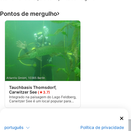
Pontos de mergulho
Atlantis GmbH, 10365 Berlin
Tauchbasis Thomsdorf,
Carwitzer See
(★3.7)
Integrado na paisagem do Lago Feldberg,
Carwitzer See é um local popular para
treinamento e educação posterior.
Localizado na margem da Região dos
Lagos de Mecklenburg, é um lago de
águas muito claras.
português
Política de privacidade