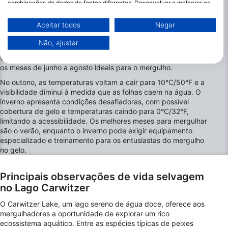
combinações de dados de fontes diferentes. Desenvolver e melhorar os
água doce ao longo do ano. Na primavera, as temperaturas da
serviços. Usar dados limitados para selecionar conteúdo.
água sobem para 10°C/50°F, com visibilidade moderada
Você pode encontrar mais informações sobre o uso de dados pelo Google
Aceitar todos
Negar
prejudicada pelos processos de degelo. À medida que o verão
aqui: https://business.safety.google/privacy/
se aproxima, as condições melhoram significativamente, com
Os dados podem ser partilhados fora da União Europeia e enviados para
Não, ajustar
os EUA.
as temperaturas da água chegando a 20°C/68°F e a
visibilidade atingindo o pico devido ao clima estável, tornando
O seu consentimento e a política cookie aplicam-se exclusivamente a
este site/aplicativo.
os meses de junho a agosto ideais para o mergulho.
Ver lista de parceiros (1 fornecedores IAB)
No outono, as temperaturas voltam a cair para 10°C/50°F e a
visibilidade diminui à medida que as folhas caem na água. O
Utilizamos os seus dados para as seguintes finalidades:
inverno apresenta condições desafiadoras, com possível
Finalidades de processamento do IAB:
cobertura de gelo e temperaturas caindo para 0°C/32°F,
Armazenar e/ou acessar informações em um
limitando a acessibilidade. Os melhores meses para mergulhar
dispositivo
são o verão, enquanto o inverno pode exigir equipamento
especializado e treinamento para os entusiastas do mergulho
Usar dados limitados para selecionar
no gelo.
publicidade
Principais observações de vida selvagem
Criar perfis para publicidade personalizada
no Lago Carwitzer
Usar perfis para selecionar publicidade
O Carwitzer Lake, um lago sereno de água doce, oferece aos
personalizada
mergulhadores a oportunidade de explorar um rico
ecossistema aquático. Entre as espécies típicas de peixes