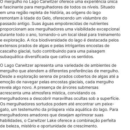
O mergulho no Lago Carwitzer oferece uma experiência única
e fascinante para mergulhadores de todos os níveis. Situado
em uma região repleta de história, as origens do lago
remontam à Idade do Gelo, oferecendo um vislumbre do
passado antigo. Suas águas empobrecidas de nutrientes
proporcionam aos mergulhadores uma visibilidade excepcional
durante todo o ano, tornando-o um local ideal para treinamento
e exploração. A rica biodiversidade do lago é destacada pelos
extensos prados de algas e pelas intrigantes encostas de
cascalho glacial, tudo contribuindo para uma paisagem
subaquática diversificada que cativa os sentidos.
O Lago Carwitzer apresenta uma variedade de ambientes de
mergulho que atendem a diferentes preferências de mergulho.
Desde a exploração serena de prados cobertos de algas até a
emoção de navegar pelas encostas glaciais, cada mergulho
revela algo novo. A presença de árvores submersas
acrescenta uma atmosfera mística, convidando os
mergulhadores a descobrir maravilhas ocultas sob a superfície.
Os mergulhadores sortudos podem até encontrar um peixe-
gato, um testemunho da próspera vida aquática do lago. Para
mergulhadores amadores que desejam aprimorar suas
habilidades, o Carwitzer Lake oferece a combinação perfeita
de beleza, mistério e oportunidade de crescimento.