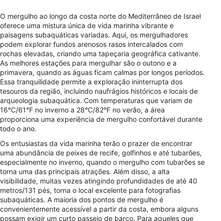
O mergulho ao longo da costa norte do Mediterrâneo de Israel
oferece uma mistura única de vida marinha vibrante e
paisagens subaquáticas variadas. Aqui, os mergulhadores
podem explorar fundos arenosos rasos intercalados com
rochas elevadas, criando uma tapeçaria geográfica cativante.
As melhores estações para mergulhar são o outono e a
primavera, quando as águas ficam calmas por longos períodos.
Essa tranquilidade permite a exploração ininterrupta dos
tesouros da região, incluindo naufrágios históricos e locais de
arqueologia subaquática. Com temperaturas que variam de
16°C/61°F no inverno a 28°C/82°F no verão, a área
proporciona uma experiência de mergulho confortável durante
todo o ano.
Os entusiastas da vida marinha terão o prazer de encontrar
uma abundância de peixes de recife, golfinhos e até tubarões,
especialmente no inverno, quando o mergulho com tubarões se
torna uma das principais atrações. Além disso, a alta
visibilidade, muitas vezes atingindo profundidades de até 40
metros/131 pés, torna o local excelente para fotografias
subaquáticas. A maioria dos pontos de mergulho é
convenientemente acessível a partir da costa, embora alguns
possam exigir um curto passeio de barco. Para aqueles que