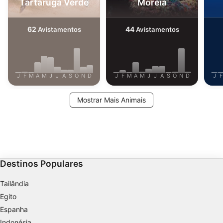
Tartaruga Verde
Moréia
62
44
Avistamentos
Avistamentos
J
F
M
A
M
J
J
A
S
O
N
D
J
F
M
A
M
J
J
A
S
O
N
D
J
F
Mostrar Mais Animais
Destinos Populares
Tailândia
Egito
Espanha
Indonésia