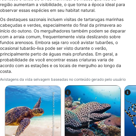
região aumentam a visibilidade, o que torna a época ideal para
Desenvolver e melhorar os serviços
observar essas espécies em seu habitat natural.
Os destaques sazonais incluem visitas de tartarugas marinhas
Usar dados limitados para selecionar
cabeçudas e verdes, especialmente do final da primavera ao
conteúdo
início do outono. Os mergulhadores também podem se deparar
com a arraia comum, frequentemente vista deslizando sobre
Recursos especiais do IAB:
fundos arenosos. Embora seja raro você avistar tubarões, o
Usar dados exatos de geolocalização
ocasional tubarão-lixa pode ser visto durante o verão,
principalmente perto de águas mais profundas. Em geral, a
Identificar dispositivos com base nas
probabilidade de você encontrar essas criaturas varia de
informações solicitadas ativamente
acordo com as estações e os locais de mergulho ao longo da
costa.
Finalidades de processamento não IAB:
Avistagens da vida selvagem baseadas no conteúdo gerado pelo usuário
Necessário
Shutterstock-Shane Myers Photography
Desempenho
Alamy-WaterFrame
Funcional
Publicidade