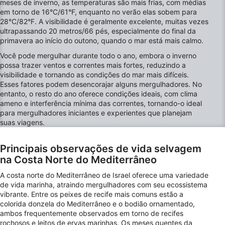
meses de inverno, as temperaturas são mais frias, com médias
Armazenar e/ou acessar informações em um
em torno de 16°C/61°F, enquanto no verão elas sobem para
dispositivo
28°C/82°F. A visibilidade é geralmente excelente, muitas vezes
ultrapassando 20 metros/66 pés, especialmente do final da
Usar dados limitados para selecionar
primavera ao início do outono, quando o mar está mais calmo.
publicidade
Você pode mergulhar durante todo o ano, embora o inverno
Criar perfis para publicidade personalizada
possa trazer ventos e correntes mais fortes, reduzindo a
visibilidade e tornando as condições do mar mais difíceis.
Usar perfis para selecionar publicidade
Esses fatores podem desencorajar alguns mergulhadores. No
personalizada
entanto, o resto do ano oferece condições ideais, com clima
ameno e interferência mínima das correntes, tornando-o ideal
Criar perfis para personalizar conteúdo
para mergulhadores iniciantes e experientes que planejam
suas viagens.
Usar perfis para selecionar conteúdo
personalizado
Principais observações de vida selvagem
na Costa Norte do Mediterrâneo
Medir o desempenho da publicidade
A costa norte do Mediterrâneo de Israel oferece uma variedade
Medir o desempenho do conteúdo
de vida marinha, atraindo mergulhadores com seu ecossistema
vibrante. Entre os peixes de recife mais comuns estão a
Entender o público por meio de estatísticas
colorida donzela do Mediterrâneo e o bodião ornamentado,
ou combinações de dados de fontes
ambos frequentemente observados em torno de recifes
diferentes.
rochosos e leitos de ervas marinhas. Os meses quentes da