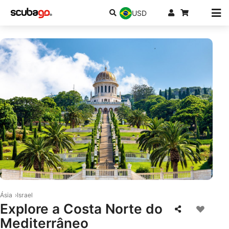
USD
© iStock/Leonid Andronov
Ásia
Israel
Explore a Costa Norte do
Mediterrâneo