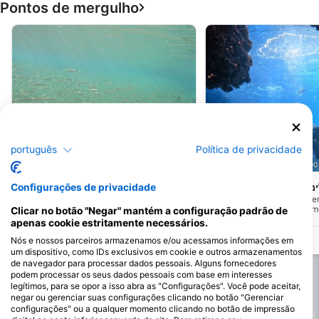
Pontos de mergulho
português
Política de privacidade
SIGALA DIVING SCHOOL, 88000 EILAT
SIGALA DIVING SCHOOL, 88000
Nahsh
Bat Galim בת גלים
Configurações de privacidade
(★4.9)
(★4.2)
Na praia pública de Bat-Galim, um
A costa de Nahsholim of
mergulho raso (até 10 m) com
mergulho raso, de até 4 me
Clicar no botão "Negar" mantém a configuração padrão de
oportunidade de visitar os destroços do
em um belo recife repleto
apenas cookie estritamente necessários.
navio de imigrantes Arlozerov (afundado
buraco cavado na pedra 
em 1947) ao norte e o navio de cimento a
tempo pelas correntes.
Nós e nossos parceiros armazenamos e/ou acessamos informações em
oeste.
um dispositivo, como IDs exclusivos em cookie e outros armazenamentos
de navegador para processar dados pessoais. Alguns fornecedores
podem processar os seus dados pessoais com base em interesses
legítimos, para se opor a isso abra as "Configurações". Você pode aceitar,
negar ou gerenciar suas configurações clicando no botão "Gerenciar
configurações" ou a qualquer momento clicando no botão de impressão