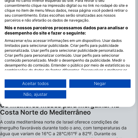
digital no canto inferior esquerdo do site. Para retirar o seu
consentimento clique na impressão digital ou no link no rodapé do site e
clique no item de menu Meus dados, nessa página você poderá retirar o
seu consentimento. Estas escolhas serão sinalizadas aos nossos
parceiros e não afetarão os dados de navegação.
Nós e nossos parceiros processamos dados para analisar o
desempenho do site e fazer o seguinte:
Armazenar e/ou acessar informações em um dispositivo. Usar dados
limitados para selecionar publicidade. Criar perfis para publicidade
personalizada. Usar perfis para selecionar publicidade personalizada.
Criar perfis para personalizar conteúdo. Usar perfis para selecionar
conteúdo personalizado. Medir o desempenho da publicidade. Medir o
desempenho do conteúdo. Entender o público por meio de estatísticas ou
combinações de dados de fontes diferentes. Desenvolver e melhorar os
serviços. Usar dados limitados para selecionar conteúdo.
Você pode encontrar mais informações sobre o uso de dados pelo Google
Aceitar todos
Negar
aqui: https://business.safety.google/privacy/
Os dados podem ser partilhados fora da União Europeia e enviados para
Não, ajustar
os EUA.
Os melhores meses para mergulhar na
O seu consentimento e a política cookie aplicam-se exclusivamente a
este site/aplicativo.
Costa Norte do Mediterrâneo
Ver lista de parceiros (1 fornecedores IAB)
A costa mediterrânea norte de Israel oferece condições de
Utilizamos os seus dados para as seguintes finalidades:
mergulho favoráveis durante todo o ano, com temperaturas da
Finalidades de processamento do IAB:
água que variam de 16°C a 28°C/61°F a 82°F. Durante os