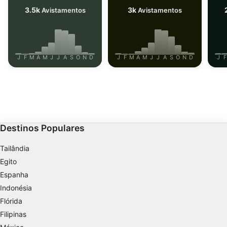
3.5k
3k
Avistamentos
Avistamentos
J
F
M
A
M
J
J
A
S
O
N
D
J
F
M
A
M
J
J
A
S
O
N
D
J
F
Destinos Populares
Tailândia
Egito
Espanha
Indonésia
Flórida
Filipinas