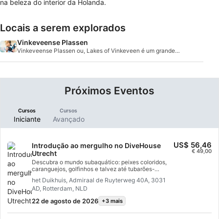
na beleza do interior da Holanda.
Locais a serem explorados
Vinkeveense Plassen
Vinkeveense Plassen ou, Lakes of Vinkeveen é um grande
lago para mergulho que fica em Utrecht.
Próximos Eventos
Cursos
Cursos
Iniciante
Avançado
US$ 56,46
Introdução ao mergulho no DiveHouse
€ 49,00
Utrecht
Descubra o mundo subaquático: peixes coloridos,
caranguejos, golfinhos e talvez até tubarões-
martelo enormes! Você está curioso sobre toda a
het Duikhuis, Admiraal de Ruyterweg 40A, 3031
beleza que vive sob a superfície? Então, entre na
AD, Rotterdam, NLD
água para ter a sua primeira experiência
subaquática! Na piscina, ficamos embaixo d'água
22 de agosto de 2026
+3 mais
por cerca de 1 hora. Você receberá uma explicação
prévia sobre o assunto e haverá uma breve
avaliação após o evento.