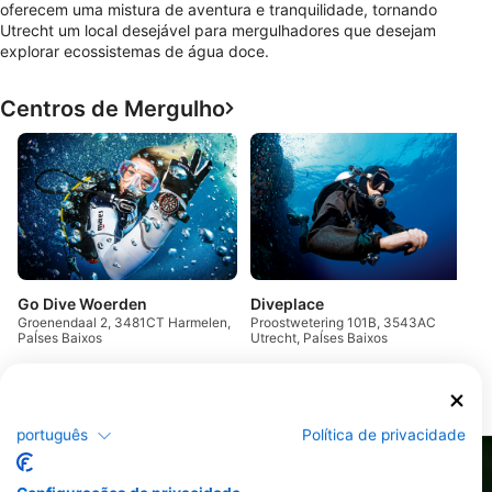
oferecem uma mistura de aventura e tranquilidade, tornando
Utrecht um local desejável para mergulhadores que desejam
explorar ecossistemas de água doce.
Centros de Mergulho
h
Z
U
Go Dive Woerden
Diveplace
Groenendaal 2, 3481CT Harmelen,
Proostwetering 101B, 3543AC
PaÍses Baixos
Utrecht, PaÍses Baixos
Pontos de mergulho
português
Política de privacidade