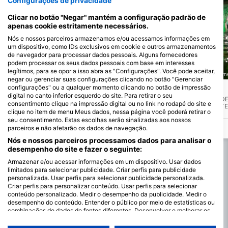
Configurações de privacidade
Clicar no botão "Negar" mantém a configuração padrão de
apenas cookie estritamente necessários.
Nós e nossos parceiros armazenamos e/ou acessamos informações em
um dispositivo, como IDs exclusivos em cookie e outros armazenamentos
de navegador para processar dados pessoais. Alguns fornecedores
podem processar os seus dados pessoais com base em interesses
legítimos, para se opor a isso abra as "Configurações". Você pode aceitar,
Dutch Scuba Divers, 2282 GX Rijswijk
Go Dive Woerden, 3481CT Harm
negar ou gerenciar suas configurações clicando no botão "Gerenciar
configurações" ou a qualquer momento clicando no botão de impressão
Zandeiland 4
Escapepool
(★3.9)
(★3.4)
digital no canto inferior esquerdo do site. Para retirar o seu
O Zandeiland 4 é um dos lagos mais
APÓS MUITAS HORAS DE
consentimento clique na impressão digital ou no link no rodapé do site e
bonitos e diversificados para mergulhar
RECONSTRUÇÃO, RASTE
clique no item de menu Meus dados, nessa página você poderá retirar o
na Holanda. Desde objetos na zona de
POEIRA E SE DEBATENDO
seu consentimento. Estas escolhas serão sinalizadas aos nossos
mergulho até profundidades maiores
MUITAS NOITES SEM D
para mergulhos mais técnicos. As
QUEBRA-CABEÇAS QUE
parceiros e não afetarão os dados de navegação.
instalações são boas e você pode
CONSEGUIMOS RESOLVE
Nós e nossos parceiros processamos dados para analisar o
estacionar perto da água. O mergulho
REINVENTAMOS COMPL
desempenho do site e fazer o seguinte:
requer uma autorização que deve ser
PISCINA DE ESCAPE.
levada com você. Você pode comprá-la
Armazenar e/ou acessar informações em um dispositivo. Usar dados
na loja.
limitados para selecionar publicidade. Criar perfis para publicidade
personalizada. Usar perfis para selecionar publicidade personalizada.
Criar perfis para personalizar conteúdo. Usar perfis para selecionar
conteúdo personalizado. Medir o desempenho da publicidade. Medir o
desempenho do conteúdo. Entender o público por meio de estatísticas ou
combinações de dados de fontes diferentes. Desenvolver e melhorar os
serviços. Usar dados limitados para selecionar conteúdo.