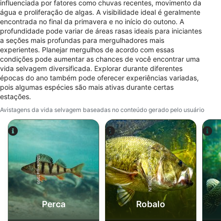
influenciada por fatores como chuvas recentes, movimento da
Necessário
água e proliferação de algas. A visibilidade ideal é geralmente
encontrada no final da primavera e no início do outono. A
Desempenho
profundidade pode variar de áreas rasas ideais para iniciantes
a seções mais profundas para mergulhadores mais
Funcional
experientes. Planejar mergulhos de acordo com essas
condições pode aumentar as chances de você encontrar uma
Publicidade
vida selvagem diversificada. Explorar durante diferentes
épocas do ano também pode oferecer experiências variadas,
pois algumas espécies são mais ativas durante certas
estações.
Avistagens da vida selvagem baseadas no conteúdo gerado pelo usuário
iStock-ANDY_BOWLIN
iStock-jpa1999
Perca
Robalo