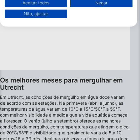
Você pode encontrar mais informações sobre o uso de dados pelo Google
Aceitar todos
Negar
aqui: https://business.safety.google/privacy/
Os dados podem ser partilhados fora da União Europeia e enviados para
Não, ajustar
os EUA.
O seu consentimento e a política cookie aplicam-se exclusivamente a
este site/aplicativo.
Ver lista de parceiros (1 fornecedores IAB)
Utilizamos os seus dados para as seguintes finalidades:
Finalidades de processamento do IAB:
Armazenar e/ou acessar informações em um
dispositivo
Os melhores meses para mergulhar em
Usar dados limitados para selecionar
publicidade
Utrecht
Em Utrecht, as condições de mergulho em água doce variam
Criar perfis para publicidade personalizada
de acordo com as estações. Na primavera (abril a junho), as
temperaturas da água variam de 10°C a 15°C/50°F a 59°F,
Usar perfis para selecionar publicidade
com melhor visibilidade à medida que a vida aquática começa
personalizada
a florescer. O verão (julho a setembro) oferece as melhores
condições de mergulho, com temperaturas que atingem o pico
Criar perfis para personalizar conteúdo
de 20°C/68°F e visibilidade que geralmente varia de 5 a 10
metros/16 a 33 pés, ideal para observar a fauna de água doce.