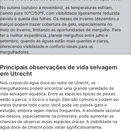
Usar perfis para selecionar conteúdo
personalizado
No outono (outubro a novembro), as temperaturas esfriam,
caindo para 10°C/50°F, com visibilidade ligeiramente reduzida
Medir o desempenho da publicidade
devido à queda das folhas. Os meses de inverno (dezembro a
março) podem trazer cobertura de gelo, especialmente no
meio do inverno, limitando as oportunidades de mergulho. Para
Medir o desempenho do conteúdo
ter a melhor experiência, planeje mergulhos entre julho e
setembro, quando as águas estão mais quentes e claras,
Entender o público por meio de estatísticas
oferecendo visibilidade e conforto ideais para os
ou combinações de dados de fontes
mergulhadores.
diferentes.
Desenvolver e melhorar os serviços
Principais observações de vida selvagem
em Utrecht
Usar dados limitados para selecionar
conteúdo
Nos corpos de água doce ao redor de Utrecht, os
mergulhadores podem encontrar uma grande variedade de
Recursos especiais do IAB:
vida selvagem aquática. Entre as espécies típicas de peixes
estão a perca, o lúcio e o sargo. Eles são comuns e podem ser
Usar dados exatos de geolocalização
vistos durante todo o ano. Você pode ver peixes-gato e
esturjão, embora sejam menos frequentes. A atividade sazonal
Identificar dispositivos com base nas
de desova, especialmente na primavera, pode aumentar as
informações solicitadas ativamente
chances de observar essas espécies únicas. A visibilidade na
Finalidades de processamento não IAB:
água doce de Utrecht pode variar significativamente,