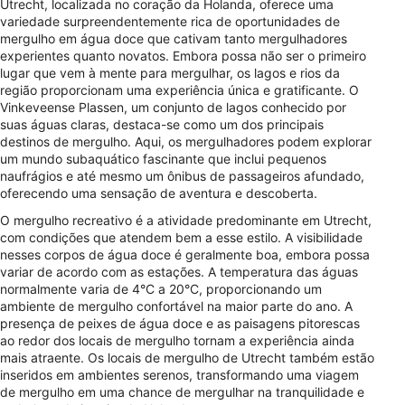
Utrecht, localizada no coração da Holanda, oferece uma
variedade surpreendentemente rica de oportunidades de
mergulho em água doce que cativam tanto mergulhadores
experientes quanto novatos. Embora possa não ser o primeiro
lugar que vem à mente para mergulhar, os lagos e rios da
região proporcionam uma experiência única e gratificante. O
Vinkeveense Plassen, um conjunto de lagos conhecido por
suas águas claras, destaca-se como um dos principais
destinos de mergulho. Aqui, os mergulhadores podem explorar
um mundo subaquático fascinante que inclui pequenos
naufrágios e até mesmo um ônibus de passageiros afundado,
oferecendo uma sensação de aventura e descoberta.
O mergulho recreativo é a atividade predominante em Utrecht,
com condições que atendem bem a esse estilo. A visibilidade
nesses corpos de água doce é geralmente boa, embora possa
variar de acordo com as estações. A temperatura das águas
normalmente varia de 4°C a 20°C, proporcionando um
ambiente de mergulho confortável na maior parte do ano. A
presença de peixes de água doce e as paisagens pitorescas
ao redor dos locais de mergulho tornam a experiência ainda
mais atraente. Os locais de mergulho de Utrecht também estão
inseridos em ambientes serenos, transformando uma viagem
de mergulho em uma chance de mergulhar na tranquilidade e