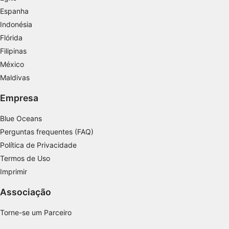
Espanha
Criar perfis para personalizar conteúdo
Indonésia
Usar perfis para selecionar conteúdo
Flórida
personalizado
Filipinas
Medir o desempenho da publicidade
México
Maldivas
Medir o desempenho do conteúdo
Empresa
Entender o público por meio de estatísticas
ou combinações de dados de fontes
Blue Oceans
diferentes.
Perguntas frequentes (FAQ)
Desenvolver e melhorar os serviços
Política de Privacidade
Termos de Uso
Usar dados limitados para selecionar
Imprimir
conteúdo
Recursos especiais do IAB:
Associação
Usar dados exatos de geolocalização
Torne-se um Parceiro
Identificar dispositivos com base nas