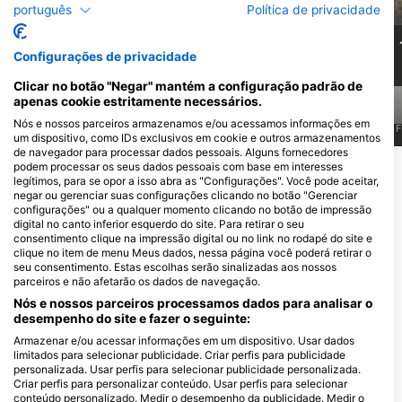
português
Política de privacidade
11
316
Avistamentos
Avistamentos
Configurações de privacidade
Clicar no botão "Negar" mantém a configuração padrão de
apenas cookie estritamente necessários.
Nós e nossos parceiros armazenamos e/ou acessamos informações em
J
F
M
A
M
J
J
A
S
O
N
D
J
F
M
A
M
J
J
A
S
O
N
D
J
F
um dispositivo, como IDs exclusivos em cookie e outros armazenamentos
de navegador para processar dados pessoais. Alguns fornecedores
podem processar os seus dados pessoais com base em interesses
Mostrar Mais Animais
legítimos, para se opor a isso abra as "Configurações". Você pode aceitar,
negar ou gerenciar suas configurações clicando no botão "Gerenciar
configurações" ou a qualquer momento clicando no botão de impressão
Centros de Mergulho que atendem a
digital no canto inferior esquerdo do site. Para retirar o seu
consentimento clique na impressão digital ou no link no rodapé do site e
este Ponto de Mergulho
clique no item de menu Meus dados, nessa página você poderá retirar o
seu consentimento. Estas escolhas serão sinalizadas aos nossos
parceiros e não afetarão os dados de navegação.
DiveGurus Boracay
BLUEFIN DIVE CENTER
Nós e nossos parceiros processamos dados para analisar o
Beachfront Boat Station 3, Brgy
Zone V, Bolabog, 5608 Malay ,
desempenho do site e fazer o seguinte:
Manoc-Manoc,, 5608 Malay,
Aklan, Boracay - Filipinas
Boracay - Filipinas
Armazenar e/ou acessar informações em um dispositivo. Usar dados
limitados para selecionar publicidade. Criar perfis para publicidade
personalizada. Usar perfis para selecionar publicidade personalizada.
Locais de mergulho próximos
Criar perfis para personalizar conteúdo. Usar perfis para selecionar
conteúdo personalizado. Medir o desempenho da publicidade. Medir o