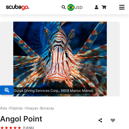
USD
© DiveGurus Diving Services Corp., 5608 Manoc Manoc
Ásia
Filipinas
Visayas
Boracay
Angol Point
★★★★★
(1,656)