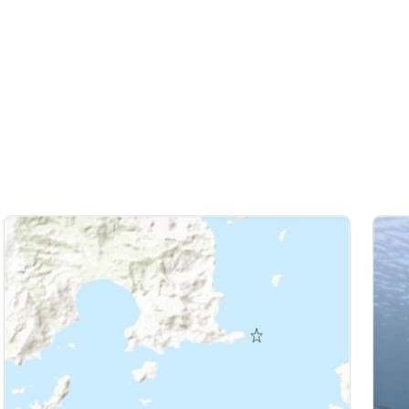
NT - IndonÉsia