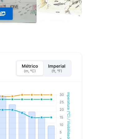
Métrico
Imperial
(m, °C)
(ft, °F)