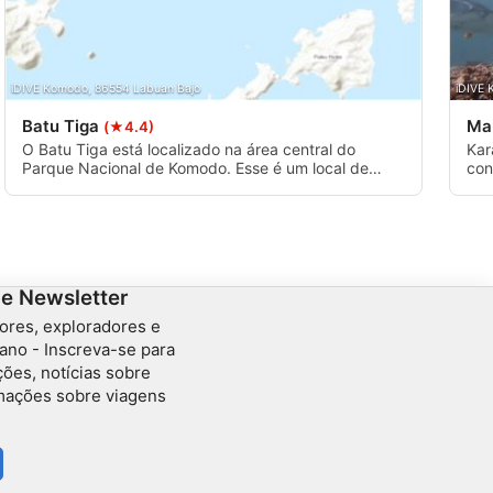
iDIVE Komodo, 86554 Labuan Bajo
iDIVE 
Batu Tiga
Ma
(★4.4)
O Batu Tiga está localizado na área central do
Kar
Parque Nacional de Komodo. Esse é um local de
con
mergulho de nível avançado, pois geralmente há
Nac
uma forte correnteza. Os destaques do mergulho
de 
incluem um excelente habitat para peixes grandes,
loc
como bodião napoleão, garoupa, xaréu gigante e
ao 
barracuda. A profundidade máxima é de 35 metros.
ent
man
de Newsletter
ores, exploradores e
ano - Inscreva-se para
ções, notícias sobre
rmações sobre viagens