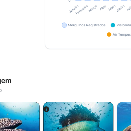
agem
io