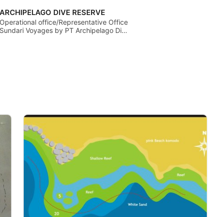
Komodo, NT - IndonÉsia
Komodo, 
ARCHIPELAGO DIVE RESERVE
Operational office/Representative Office
Sundari Voyages by PT Archipelago Dive
Reserve, 86754 Manggarai Barat, NT -
IndonÉsia
s ativamente