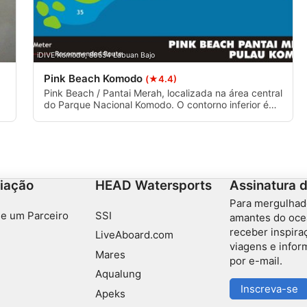
iDIVE Komodo, 86554 Labuan Bajo
Pink Beach Komodo
(★4.4)
Pink Beach / Pantai Merah, localizada na área central
a
do Parque Nacional Komodo. O contorno inferior é
inclinado e composto por uma mistura de recife de
coral, escombros e vegetação. O local de mergulho
é adequado para todos os níveis de mergulhadores.
Os tipos de recifes de coral são irregulares e
submersos. A profundidade máxima é de 30 m.
iação
HEAD Watersports
Assinatura 
Para mergulhad
e um Parceiro
SSI
amantes do oce
receber inspira
LiveAboard.com
viagens e info
Mares
por e-mail.
Aqualung
Inscreva-se
Apeks