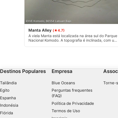
iDIVE Komodo, 86554 Labuan Bajo
Manta Alley
(★4.7)
A viela Manta está localizada na área sul do Parque
Nacional Komodo. A topografia é inclinada, com um
composição inferior de recife de coral, vegetação e
rocha. Este local de mergulho é adequado para
todos os níveis de mergulhadores. Há uma grande
possibilidade de grandes condições de ondas. A
profundidade máxima é de 40 metros.
Destinos Populares
Empresa
Assoc
Tailândia
Blue Oceans
Torne-s
Egito
Perguntas frequentes
(FAQ)
Espanha
Política de Privacidade
Indonésia
Termos de Uso
Flórida