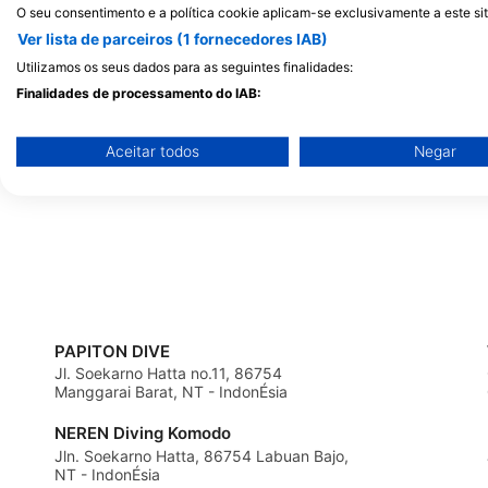
O seu consentimento e a política cookie aplicam-se exclusivamente a este sit
Ver lista de parceiros (1 fornecedores IAB)
iDIVE Komodo, PT Halo Bajo Wisata
Jl. Opseter Maun nomer 9, 86754
Utilizamos os seus dados para as seguintes finalidades:
Labuan Bajo, NT - IndonÉsia
Scuba Republic Komo
Finalidades de processamento do IAB:
DC location Scuba R
Armazenar e/ou acessar informações em um dispositivo
RajaAmpat
Aceitar todos
Negar
Jl. Soekarno Hatta , 
Labuan Bajo, 86700 Ma
Usar dados limitados para selecionar publicidade
NT - IndonÉsia
Criar perfis para publicidade personalizada
Usar perfis para selecionar publicidade personalizada
Criar perfis para personalizar conteúdo
Usar perfis para selecionar conteúdo personalizado
PAPITON DIVE
Jl. Soekarno Hatta no.11, 86754
Manggarai Barat, NT - IndonÉsia
Medir o desempenho da publicidade
NEREN Diving Komodo
Medir o desempenho do conteúdo
Jln. Soekarno Hatta, 86754 Labuan Bajo,
NT - IndonÉsia
Entender o público por meio de estatísticas ou combinações 