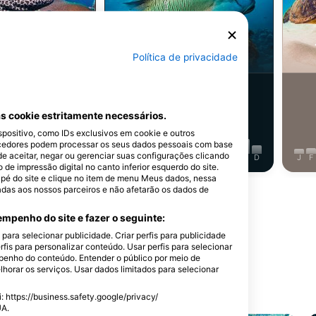
iStock/ultramarinfoto
oréia
Bodião
Política de privacidade
809
istamentos
Avistamentos
s cookie estritamente necessários.
ositivo, como IDs exclusivos em cookie e outros
cedores podem processar os seus dados pessoais com base
de aceitar, negar ou gerenciar suas configurações clicando
J
J
A
S
O
N
D
J
F
M
A
M
J
J
A
S
O
N
D
J
F
e impressão digital no canto inferior esquerdo do site.
dapé do site e clique no item de menu Meus dados, nessa
adas aos nossos parceiros e não afetarão os dados de
Mostrar Mais Animais
mpenho do site e fazer o seguinte:
ara selecionar publicidade. Criar perfis para publicidade
rfis para personalizar conteúdo. Usar perfis para selecionar
enho do conteúdo. Entender o público por meio de
horar os serviços. Usar dados limitados para selecionar
ste Ponto de Mergulho
 https://business.safety.google/privacy/
UA.