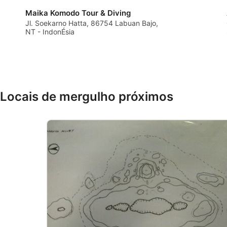
diferentes.
Maika Komodo Tour & Diving
Jl. Soekarno Hatta, 86754 Labuan Bajo,
Desenvolver e melhorar os serviços
NT - IndonÉsia
Usar dados limitados para selecionar conteúdo
Recursos especiais do IAB:
Usar dados exatos de geolocalização
Locais de mergulho próximos
Identificar dispositivos com base nas informações solicitada
Finalidades de processamento não IAB:
Necessário
Desempenho
Funcional
Publicidade