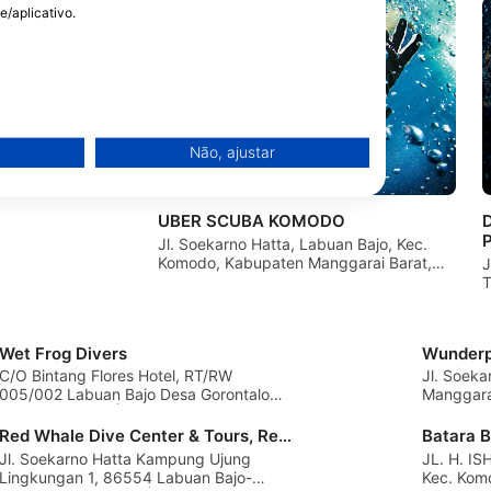
e/aplicativo.
do, Alternative
epublic
Não, ajustar
Kampung Tengah ,
nggarai Barat,
UBER SCUBA KOMODO
D
Jl. Soekarno Hatta, Labuan Bajo, Kec.
Komodo, Kabupaten Manggarai Barat,
J
Nusa Tenggara Tim, 86754 Manggarai
T
Barat, NT - IndonÉsia
Wet Frog Divers
Wunderp
C/O Bintang Flores Hotel, RT/RW
Jl. Soeka
005/002 Labuan Bajo Desa Gorontalo
Manggarai
Kec, NT - IndonÉsia
Red Whale Dive Center & Tours, Red Whale Dive Komodo
Batara 
Jl. Soekarno Hatta Kampung Ujung
JL. H. I
Lingkungan 1, 86554 Labuan Bajo-
Kec. Kom
de dados de fontes