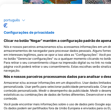
Shutterstock-Andrey Armyagov
Alamy-WaterFrame
Tartaruga de Pente
M
português
1.6k
1.4k
Avistamentos
Av
Configurações de privacidade
Clicar no botão "Negar" mantém a configuração padrão de apena
Nós e nossos parceiros armazenamos e/ou acessamos informações em um disp
armazenamentos de navegador para processar dados pessoais. Alguns forne
em interesses legítimos, para se opor a isso abra as "Configurações". Você po
J
F
M
A
M
J
J
A
S
O
N
D
J
F
M
A
M
no botão "Gerenciar configurações" ou a qualquer momento clicando no botão d
Para retirar o seu consentimento clique na impressão digital ou no link no ro
página você poderá retirar o seu consentimento. Estas escolhas serão sinaliz
navegação.
Nós e nossos parceiros processamos dados para analisar o dese
Armazenar e/ou acessar informações em um dispositivo. Usar dados limitados p
personalizada. Usar perfis para selecionar publicidade personalizada. Criar pe
conteúdo personalizado. Medir o desempenho da publicidade. Medir o desemp
estatísticas ou combinações de dados de fontes diferentes. Desenvolver e mel
Centros de Mergulho que atendem a e
conteúdo.
Você pode encontrar mais informações sobre o uso de dados pelo Google aqui:
Os dados podem ser partilhados fora da União Europeia e enviados para os E