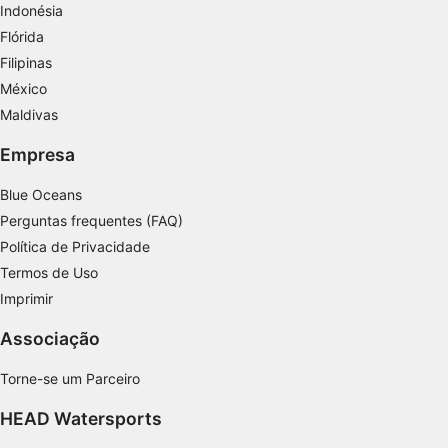
Criar perfis para personalizar conteúdo
Indonésia
Flórida
Usar perfis para selecionar conteúdo
Filipinas
personalizado
México
Medir o desempenho da publicidade
Maldivas
Medir o desempenho do conteúdo
Empresa
Entender o público por meio de estatísticas
Blue Oceans
ou combinações de dados de fontes
Perguntas frequentes (FAQ)
diferentes.
Política de Privacidade
Desenvolver e melhorar os serviços
Termos de Uso
Imprimir
Usar dados limitados para selecionar
conteúdo
Associação
Recursos especiais do IAB:
Torne-se um Parceiro
Usar dados exatos de geolocalização
HEAD Watersports
Identificar dispositivos com base nas
informações solicitadas ativamente