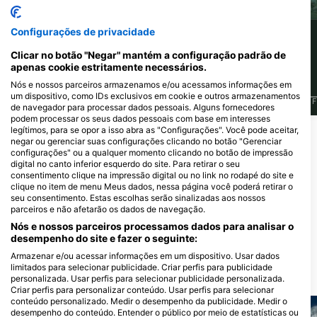
Configurações de privacidade
349
192
Avistamentos
Avistamentos
Clicar no botão "Negar" mantém a configuração padrão de
apenas cookie estritamente necessários.
Nós e nossos parceiros armazenamos e/ou acessamos informações em
um dispositivo, como IDs exclusivos em cookie e outros armazenamentos
J
F
M
A
M
J
J
A
S
O
N
D
J
F
M
A
M
J
J
A
S
O
N
D
J
F
de navegador para processar dados pessoais. Alguns fornecedores
podem processar os seus dados pessoais com base em interesses
legítimos, para se opor a isso abra as "Configurações". Você pode aceitar,
negar ou gerenciar suas configurações clicando no botão "Gerenciar
Centros de Mergulho que atendem a
configurações" ou a qualquer momento clicando no botão de impressão
este Ponto de Mergulho
digital no canto inferior esquerdo do site. Para retirar o seu
consentimento clique na impressão digital ou no link no rodapé do site e
clique no item de menu Meus dados, nessa página você poderá retirar o
seu consentimento. Estas escolhas serão sinalizadas aos nossos
parceiros e não afetarão os dados de navegação.
Diventures North Liberty
1895 West Penn St, 52317 North
Nós e nossos parceiros processamos dados para analisar o
Liberty, IA - Estados Unidos
desempenho do site e fazer o seguinte:
Armazenar e/ou acessar informações em um dispositivo. Usar dados
limitados para selecionar publicidade. Criar perfis para publicidade
Locais de mergulho próximos
personalizada. Usar perfis para selecionar publicidade personalizada.
Criar perfis para personalizar conteúdo. Usar perfis para selecionar
conteúdo personalizado. Medir o desempenho da publicidade. Medir o
desempenho do conteúdo. Entender o público por meio de estatísticas ou