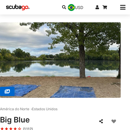
USD
© Diventures, 52317 North Liberty
América do Norte
Estados Unidos
Big Blue
★★★★☆
(1,112)