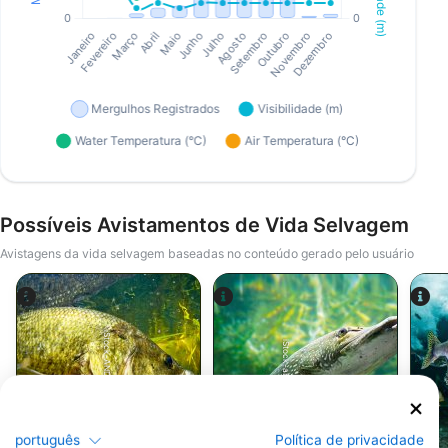
Possíveis Avistamentos de Vida Selvagem
Avistagens da vida selvagem baseadas no conteúdo gerado pelo usuário
iStock-ANDY_BOWLIN
iStock-abadonian
português
Política de privacidade
Robalo
Peixe Pike