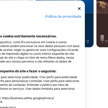
ruga Verde
Peixe Leão
Política de privacidade
4
stamentos
Avistamentos
s cookie estritamente necessários.
ositivo, como IDs exclusivos em cookie e outros
J
J
A
S
O
N
D
J
F
M
A
M
J
J
A
S
O
N
D
J
F
cedores podem processar os seus dados pessoais com base
de aceitar, negar ou gerenciar suas configurações clicando
e impressão digital no canto inferior esquerdo do site.
dapé do site e clique no item de menu Meus dados, nessa
adas aos nossos parceiros e não afetarão os dados de
mpenho do site e fazer o seguinte:
ste Ponto de Mergulho
ara selecionar publicidade. Criar perfis para publicidade
rfis para personalizar conteúdo. Usar perfis para selecionar
enho do conteúdo. Entender o público por meio de
horar os serviços. Usar dados limitados para selecionar
 https://business.safety.google/privacy/
usiness Park, TR2
UA.
e/aplicativo.