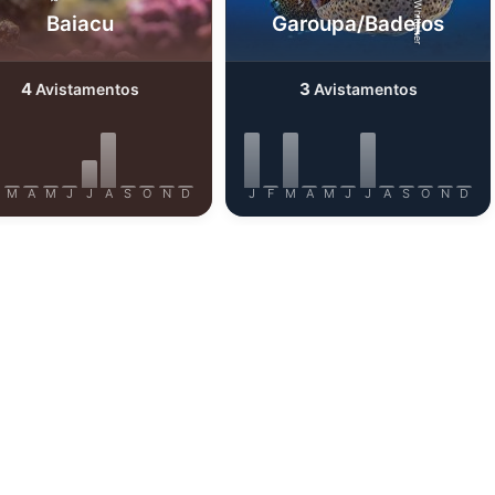
Baiacu
Garoupa/Badejos
4
3
Avistamentos
Avistamentos
M
A
M
J
J
A
S
O
N
D
J
F
M
A
M
J
J
A
S
O
N
D