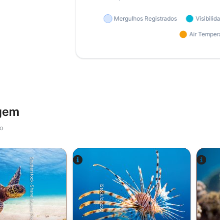
agem
io
Shutterstock-Shane Myers Photography
iStock/cinoby