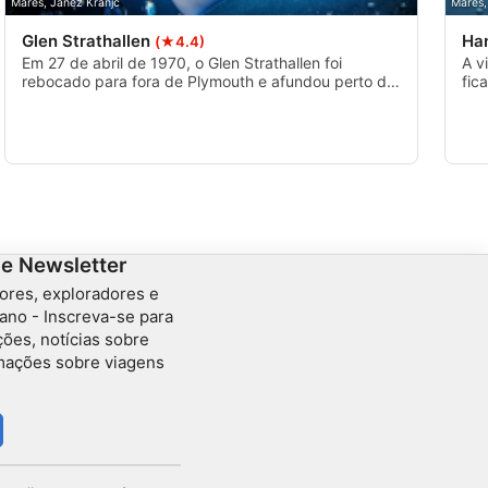
Mares, Janez Kranjc
Mares,
Glen Strathallen
Ha
(★4.4)
Em 27 de abril de 1970, o Glen Strathallen foi
A v
rebocado para fora de Plymouth e afundou perto da
fic
Shag Stone em aproximadamente 15 m de água.
por
Hoje ainda é possível encontrar os destroços no
ess
fundo arenoso.
com
ess
de Newsletter
ores, exploradores e
ano - Inscreva-se para
ções, notícias sobre
rmações sobre viagens