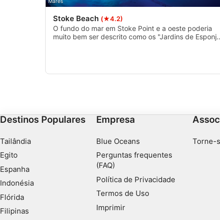
Mares
Stoke Beach
(★4.2)
Desenvolver e melhorar os serviços
O fundo do mar em Stoke Point e a oeste poderia
muito bem ser descrito como os "Jardins de Esponj
Usar dados limitados para selecionar conteúdo
de South Devon. Há profundidades para
mergulhadores iniciantes, mas as melhores
Recursos especiais do IAB:
formações rochosas e a vida selvagem estão a mai
de 20 m abaixo do nível da água.
Usar dados exatos de geolocalização
Identificar dispositivos com base nas informações solicitada
Finalidades de processamento não IAB:
Destinos Populares
Empresa
Assoc
Necessário
Tailândia
Blue Oceans
Torne-s
Desempenho
Egito
Perguntas frequentes
Funcional
(FAQ)
Espanha
Política de Privacidade
Indonésia
Publicidade
Termos de Uso
Flórida
Imprimir
Filipinas