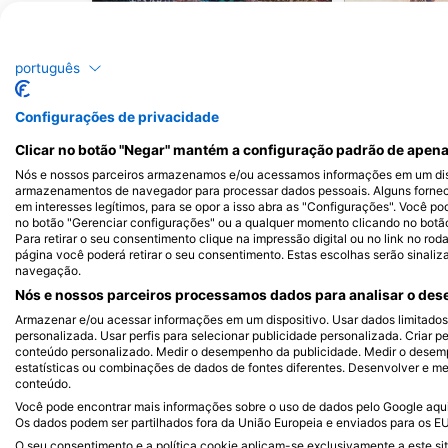
Moréia
Tarta
português
4
3
Avistamentos
Avi
Configurações de privacidade
Clicar no botão "Negar" mantém a configuração padrão de apena
Nós e nossos parceiros armazenamos e/ou acessamos informações em um disp
J
F
M
A
M
J
J
A
S
O
N
D
J
F
M
A
M
armazenamentos de navegador para processar dados pessoais. Alguns forne
em interesses legítimos, para se opor a isso abra as "Configurações". Você po
no botão "Gerenciar configurações" ou a qualquer momento clicando no botão d
Para retirar o seu consentimento clique na impressão digital ou no link no ro
página você poderá retirar o seu consentimento. Estas escolhas serão sinaliz
navegação.
Nós e nossos parceiros processamos dados para analisar o dese
Centros de Mergulho que atendem a e
Armazenar e/ou acessar informações em um dispositivo. Usar dados limitados p
personalizada. Usar perfis para selecionar publicidade personalizada. Criar pe
conteúdo personalizado. Medir o desempenho da publicidade. Medir o desemp
estatísticas ou combinações de dados de fontes diferentes. Desenvolver e mel
conteúdo.
Karleyth Diving
Você pode encontrar mais informações sobre o uso de dados pelo Google aqui:
Sound Diving, Sound Diving
Unit 10, Chenoweths B
Os dados podem ser partilhados fora da União Europeia e enviados para os E
5JT Truro, Reino Unido
Plymouth
O seu consentimento e a política cookie aplicam-se exclusivamente a este sit