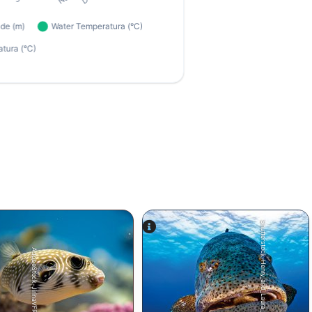
Shutterstock-Henry_and_Laura_Whittaker
AdobeStock-JirinaVFR