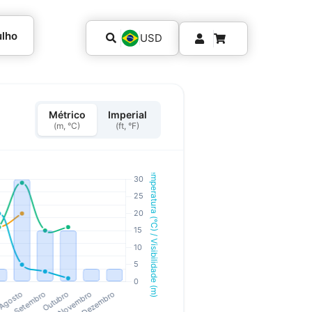
ulho
USD
Métrico
Imperial
(m, °C)
(ft, °F)