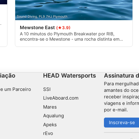
Sound Diving, PL9 7HJ Plymouth
a"
Mewstone East
(★3.9)
A 10 minutos do Plymouth Breakwater por RIB,
s
encontra-se o Mewstone - uma rocha distinta em
forma de montanha que desce até o fundo do mar.
Isso significa que a área quase não tem lodo em
comparação com o restante da área local, o que
s ativamente
resulta em excelente visibilidade. Durante as marés
de primavera, muitas vezes é possível obter uma
forte correnteza nessa área.
iação
HEAD Watersports
Assinatura 
Para mergulhad
e um Parceiro
SSI
amantes do oce
receber inspira
LiveAboard.com
viagens e info
Mares
por e-mail.
Aqualung
Inscreva-se
Apeks
rEvo