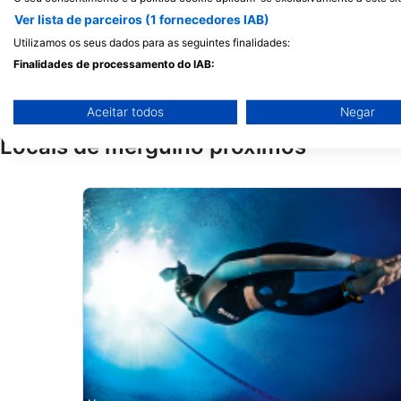
Passage House watersports centre, PL4
Ver lista de parceiros (1 fornecedores IAB)
0RW Plymouth, Reino Unido
Utilizamos os seus dados para as seguintes finalidades:
Finalidades de processamento do IAB:
Armazenar e/ou acessar informações em um dispositivo
Aceitar todos
Negar
Usar dados limitados para selecionar publicidade
Locais de mergulho próximos
Criar perfis para publicidade personalizada
Usar perfis para selecionar publicidade personalizada
Criar perfis para personalizar conteúdo
Usar perfis para selecionar conteúdo personalizado
Medir o desempenho da publicidade
Medir o desempenho do conteúdo
Entender o público por meio de estatísticas ou combinações 
diferentes.