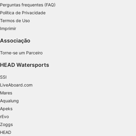
Perguntas frequentes (FAQ)
Recursos especiais do IAB:
Política de Privacidade
Usar dados exatos de geolocalização
Termos de Uso
Imprimir
Identificar dispositivos com base nas
informações solicitadas ativamente
Associação
Finalidades de processamento não IAB:
Torne-se um Parceiro
Necessário
HEAD Watersports
Desempenho
SSI
Funcional
LiveAboard.com
Publicidade
Mares
Aqualung
Apeks
rEvo
Zoggs
HEAD