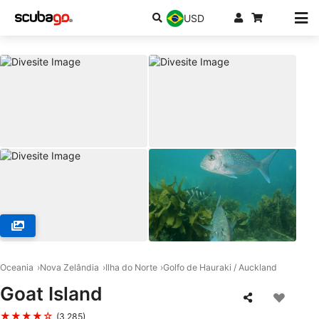
USD
© GOAT ISLAND DIVE &amp; SNORKEL, 0985 Leigh
Oceania
Nova Zelândia
Ilha do Norte
Golfo de Hauraki / Auckland
Goat Island
★★★★☆
(3,285)