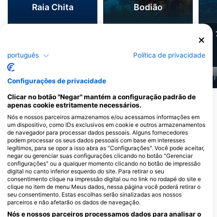
Raia Chita
Bodião
441
27
Avistamentos
Avistamentos
português
Política de privacidade
J
F
M
A
M
J
J
A
S
O
N
D
J
F
M
A
M
J
J
A
S
O
N
D
J
F
Configurações de privacidade
Clicar no botão "Negar" mantém a configuração padrão de
apenas cookie estritamente necessários.
Centros de Mergulho que atendem a
Nós e nossos parceiros armazenamos e/ou acessamos informações em
este Ponto de Mergulho
um dispositivo, como IDs exclusivos em cookie e outros armazenamentos
de navegador para processar dados pessoais. Alguns fornecedores
podem processar os seus dados pessoais com base em interesses
legítimos, para se opor a isso abra as "Configurações". Você pode aceitar,
Global Dive
NEW ZEALAND DIVING
negar ou gerenciar suas configurações clicando no botão "Gerenciar
52 Remuera Road, 1050 Auckland,
Unit 2, 9/23 Morrison Drive, 0910
configurações" ou a qualquer momento clicando no botão de impressão
Nova ZelÂndia
Warkworth, Nova ZelÂndia
digital no canto inferior esquerdo do site. Para retirar o seu
consentimento clique na impressão digital ou no link no rodapé do site e
clique no item de menu Meus dados, nessa página você poderá retirar o
seu consentimento. Estas escolhas serão sinalizadas aos nossos
Performance Diver
parceiros e não afetarão os dados de navegação.
74 Barrys Point Road, 0622
Auckland, Nova ZelÂndia
Nós e nossos parceiros processamos dados para analisar o