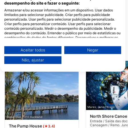
desempenho do site e fazer o seguinte:
Armazenar e/ou acessar informações em um dispositivo. Usar dados
limitados para selecionar publicidade. Criar perfis para publicidade
personalizada. Usar perfis para selecionar publicidade personalizada.
Criar perfis para personalizar conteúdo. Usar perfis para selecionar
conteúdo personalizado. Medir o desempenho da publicidade. Medir o
desempenho do conteúdo. Entender o público por meio de estatísticas ou
combinações de dados de fontes diferentes. Desenvolver e melhorar os
serviços. Usar dados limitados para selecionar conteúdo.
Você pode encontrar mais informações sobre o uso de dados pelo Google
Aceitar todos
Negar
Locais de mergulho próximos
aqui: https://business.safety.google/privacy/
Os dados podem ser partilhados fora da União Europeia e enviados para
Não, ajustar
os EUA.
O seu consentimento e a política cookie aplicam-se exclusivamente a
este site/aplicativo.
Ver lista de parceiros (1 fornecedores IAB)
Utilizamos os seus dados para as seguintes finalidades:
Finalidades de processamento do IAB:
Armazenar e/ou acessar informações em um
Mares, Janez Kranjc
dispositivo
North Shore Canoe
Global Dive, 1010 Auckland
Usar dados limitados para selecionar
Entrada / Saída das do
publicidade
Canoagem / Remo. Junc
The Pump House
(★3.4)