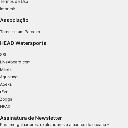
Termos de Uso
Medir o desempenho do conteúdo
Imprimir
Entender o público por meio de estatísticas
Associação
ou combinações de dados de fontes
diferentes.
Torne-se um Parceiro
Desenvolver e melhorar os serviços
HEAD Watersports
Usar dados limitados para selecionar
conteúdo
SSI
LiveAboard.com
Recursos especiais do IAB:
Mares
Usar dados exatos de geolocalização
Aqualung
Identificar dispositivos com base nas
Apeks
informações solicitadas ativamente
rEvo
Finalidades de processamento não IAB:
Zoggs
Necessário
HEAD
Assinatura de Newsletter
Desempenho
Para mergulhadores, exploradores e amantes do oceano -