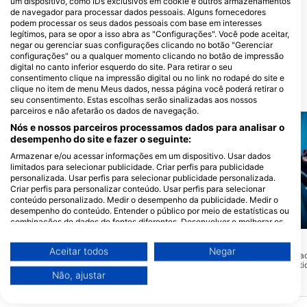
um dispositivo, como IDs exclusivos em cookie e outros armazenamentos
de navegador para processar dados pessoais. Alguns fornecedores
podem processar os seus dados pessoais com base em interesses
Key Dives
legítimos, para se opor a isso abra as "Configurações". Você pode aceitar,
79851 Overseas Highway, 33036
negar ou gerenciar suas configurações clicando no botão "Gerenciar
Islamorada, FL - Estados Unidos
configurações" ou a qualquer momento clicando no botão de impressão
digital no canto inferior esquerdo do site. Para retirar o seu
consentimento clique na impressão digital ou no link no rodapé do site e
clique no item de menu Meus dados, nessa página você poderá retirar o
Locais de mergulho próximos
seu consentimento. Estas escolhas serão sinalizadas aos nossos
parceiros e não afetarão os dados de navegação.
Nós e nossos parceiros processamos dados para analisar o
desempenho do site e fazer o seguinte:
Armazenar e/ou acessar informações em um dispositivo. Usar dados
limitados para selecionar publicidade. Criar perfis para publicidade
personalizada. Usar perfis para selecionar publicidade personalizada.
Criar perfis para personalizar conteúdo. Usar perfis para selecionar
conteúdo personalizado. Medir o desempenho da publicidade. Medir o
desempenho do conteúdo. Entender o público por meio de estatísticas ou
combinações de dados de fontes diferentes. Desenvolver e melhorar os
Mares, Predrag Vuckovic
serviços. Usar dados limitados para selecionar conteúdo.
marco p. (#1764087)
Lost Reef
(★4.4)
Você pode encontrar mais informações sobre o uso de dados pelo Google
Aceitar todos
Negar
O recife perdido é um a
Sand Key Lighthouse
aqui: https://business.safety.google/privacy/
(★4.1)
dizer. Fora da trilha bat
Os dados podem ser partilhados fora da União Europeia e enviados para
Sand Key é uma área de Preservação do
recebe muitos visitantes
Não, ajustar
Santuário que originalmente era sua
os EUA.
chance de fazer um pas
própria ilha. Devido à erosão e furacões,
recomendo fortemente q
O seu consentimento e a política cookie aplicam-se exclusivamente a
ela foi reduzida a um pequeno pedaço de