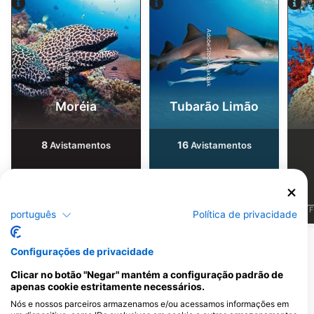
AdobeStock-hakbak
Alamy-WaterFrame
Moréia
Tubarão Limão
8
16
Avistamentos
Avistamentos
J
F
M
A
M
J
J
A
S
O
N
D
J
F
M
A
M
J
J
A
S
O
N
D
J
F
português
Política de privacidade
Mostrar Mais Animais
Configurações de privacidade
Clicar no botão "Negar" mantém a configuração padrão de
Centros de Mergulho que atendem a
apenas cookie estritamente necessários.
este Ponto de Mergulho
Nós e nossos parceiros armazenamos e/ou acessamos informações em