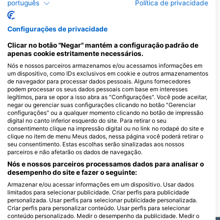
este Ponto de Mergulho
português
Política de privacidade
Configurações de privacidade
Tauchersupply VERO
Palmweg 1, 9469 Haag, SuÍÇa
Divecorner, Adventure
Clicar no botão "Negar" mantém a configuração padrão de
Sports AG
apenas cookie estritamente necessários.
Schützenstr.81, 8400 Winterthur,
SuÍÇa
Nós e nossos parceiros armazenamos e/ou acessamos informações em
um dispositivo, como IDs exclusivos em cookie e outros armazenamentos
de navegador para processar dados pessoais. Alguns fornecedores
podem processar os seus dados pessoais com base em interesses
Sunshine Divers
legítimos, para se opor a isso abra as "Configurações". Você pode aceitar,
St Jakobstrasse 10, 9000 St
negar ou gerenciar suas configurações clicando no botão "Gerenciar
Gallen, SuÍÇa
configurações" ou a qualquer momento clicando no botão de impressão
digital no canto inferior esquerdo do site. Para retirar o seu
Trimix im Bodensee, Tec Diving & Rebreather Training Center
consentimento clique na impressão digital ou no link no rodapé do site e
Unterdorfstrasse 13, 8582
clique no item de menu Meus dados, nessa página você poderá retirar o
Dozwil, SuÍÇa
seu consentimento. Estas escolhas serão sinalizadas aos nossos
parceiros e não afetarão os dados de navegação.
Nós e nossos parceiros processamos dados para analisar o
desempenho do site e fazer o seguinte:
Armazenar e/ou acessar informações em um dispositivo. Usar dados
limitados para selecionar publicidade. Criar perfis para publicidade
personalizada. Usar perfis para selecionar publicidade personalizada.
Locais de mergulho próximos
Criar perfis para personalizar conteúdo. Usar perfis para selecionar
conteúdo personalizado. Medir o desempenho da publicidade. Medir o