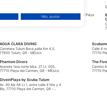
Be Diving, Bedivingmxmx
 y constituyentes,
Calle 1 Sur Entre 25 y 30, 77710 Playa
Não, ajustar
n, QR - MÉxico
del Carmen, QR - MÉxico
C
7
AGUA CLARA DIVING
Scubamo
Carretera Tulum Boca paila Km 4.5,
Calle 4 n
77600 Tulum, QR - MÉxico
77710 Pl
Phantom Divers
Avenida 1era norte Mza. 27 Lt. 005,
Camino A
77710 Playa del Carmen, QR - MÉxico
77710 Pl
DiveinPlaya by Scuba Tulum
Av. 40 Mz 68 Lt 1, entre calle 4 Nte y 4
Bis, 77710 Playa del Carmen, QR -
de dados de fontes
MÉxico