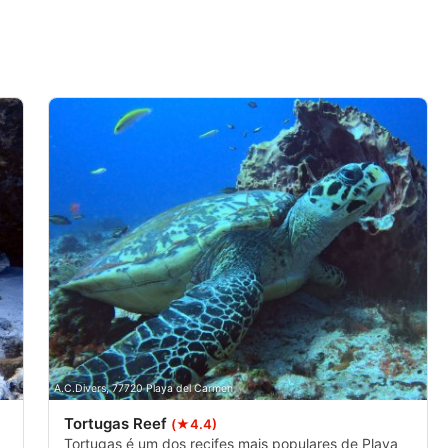
s ativamente
A.C.Divers, 77720 Playa del Carmen
Tortugas Reef
(★4.4)
Tortugas é um dos recifes mais populares de Playa