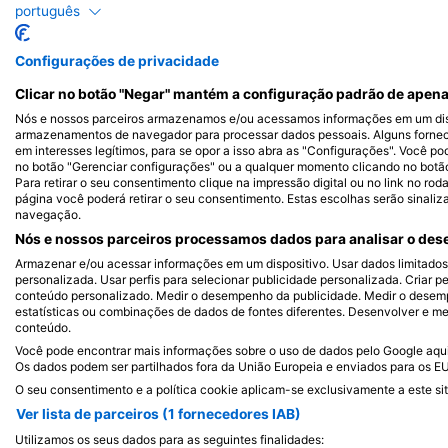
Alamy-WaterFrame
iStock-Global_Pics
português
Configurações de privacidade
Moréia
Ba
Clicar no botão "Negar" mantém a configuração padrão de apena
Nós e nossos parceiros armazenamos e/ou acessamos informações em um disp
1.1k
310
Avistamentos
Av
armazenamentos de navegador para processar dados pessoais. Alguns forne
em interesses legítimos, para se opor a isso abra as "Configurações". Você po
no botão "Gerenciar configurações" ou a qualquer momento clicando no botão d
Para retirar o seu consentimento clique na impressão digital ou no link no ro
página você poderá retirar o seu consentimento. Estas escolhas serão sinaliz
navegação.
J
F
M
A
M
J
J
A
S
O
N
D
J
F
M
A
M
Nós e nossos parceiros processamos dados para analisar o dese
Armazenar e/ou acessar informações em um dispositivo. Usar dados limitados p
personalizada. Usar perfis para selecionar publicidade personalizada. Criar pe
conteúdo personalizado. Medir o desempenho da publicidade. Medir o desemp
estatísticas ou combinações de dados de fontes diferentes. Desenvolver e mel
conteúdo.
Você pode encontrar mais informações sobre o uso de dados pelo Google aqui:
Os dados podem ser partilhados fora da União Europeia e enviados para os E
O seu consentimento e a política cookie aplicam-se exclusivamente a este sit
Centros de Mergulho que atendem a e
Ver lista de parceiros (1 fornecedores IAB)
Utilizamos os seus dados para as seguintes finalidades: