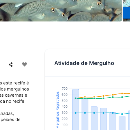
Atividade de Mergulho
s este recife é
elos mergulhos
as cavernas e
da no recife
chadas,
 peixes de