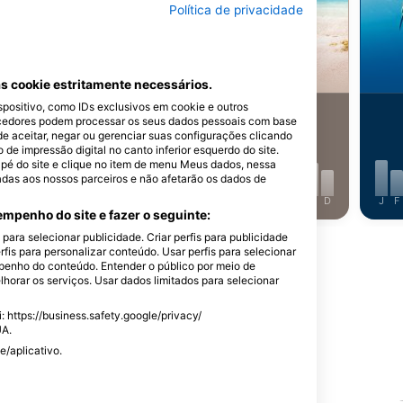
Shutterstock-Shane Myers Photography
Política de privacidade
rracuda
Tartaruga Verde
s cookie estritamente necessários.
ositivo, como IDs exclusivos em cookie e outros
290
istamentos
Avistamentos
cedores podem processar os seus dados pessoais com base
de aceitar, negar ou gerenciar suas configurações clicando
e impressão digital no canto inferior esquerdo do site.
dapé do site e clique no item de menu Meus dados, nessa
adas aos nossos parceiros e não afetarão os dados de
J
J
A
S
O
N
D
J
F
M
A
M
J
J
A
S
O
N
D
J
F
mpenho do site e fazer o seguinte:
ara selecionar publicidade. Criar perfis para publicidade
Mostrar Mais Animais
rfis para personalizar conteúdo. Usar perfis para selecionar
enho do conteúdo. Entender o público por meio de
horar os serviços. Usar dados limitados para selecionar
 https://business.safety.google/privacy/
UA.
e/aplicativo.
ste Ponto de Mergulho