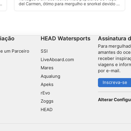
 é
del Carmen, ótimo para mergulho e snorkel devido à
o
sua profundidade rasa e visibilidade clara. Esse é um
ótimo local para ver muitas tartarugas, daí seu nome.
iação
HEAD Watersports
Assinatura 
Para mergulhad
e um Parceiro
SSI
amantes do oce
receber inspira
LiveAboard.com
viagens e info
Mares
por e-mail.
Aqualung
Inscreva-se
Apeks
rEvo
Alterar Config
Zoggs
HEAD