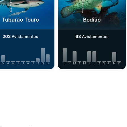
iStock/ultramarinfoto
iStock/HakBak1979
Tubarão Touro
Bodião
203
63
Avistamentos
Avistamentos
M
A
M
J
J
A
S
O
N
D
J
F
M
A
M
J
J
A
S
O
N
D