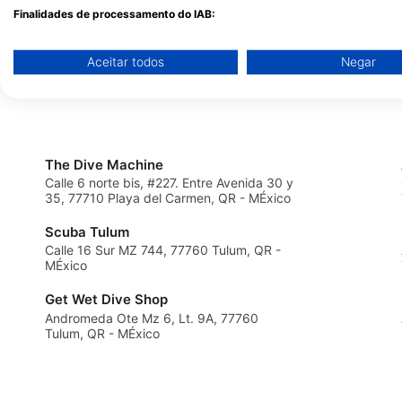
Finalidades de processamento do IAB:
scuba10, Gerardo e Irene scuba10
A.C.Divers
Armazenar e/ou acessar informações em um dispositivo
AV 10 #211 ENTRE CALLE 10 Y 12, 77710
Avenida 40, calle 20nte
Aceitar todos
Negar
PLAYA DEL CARMEN, QR - MÉxico
77720 Playa del Carme
Usar dados limitados para selecionar publicidade
Criar perfis para publicidade personalizada
Usar perfis para selecionar publicidade personalizada
The Dive Machine
Calle 6 norte bis, #227. Entre Avenida 30 y
Criar perfis para personalizar conteúdo
35, 77710 Playa del Carmen, QR - MÉxico
Usar perfis para selecionar conteúdo personalizado
Scuba Tulum
Calle 16 Sur MZ 744, 77760 Tulum, QR -
Medir o desempenho da publicidade
MÉxico
Get Wet Dive Shop
Medir o desempenho do conteúdo
Andromeda Ote Mz 6, Lt. 9A, 77760
Tulum, QR - MÉxico
Entender o público por meio de estatísticas ou combinações 
diferentes.
Desenvolver e melhorar os serviços