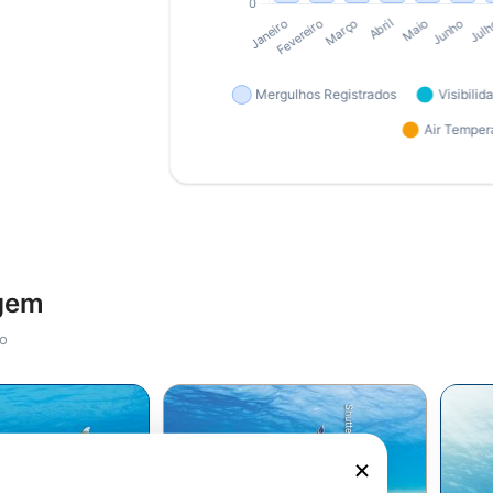
agem
io