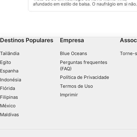
afundado em estilo de balsa. O naufrágio em si não
muito grande e está a uma profundidade de 28 m, 
que lhe dá tempo suficiente de fundo para um
passeio completo.
Destinos Populares
Empresa
Assoc
Tailândia
Blue Oceans
Torne-s
Egito
Perguntas frequentes
(FAQ)
Espanha
Política de Privacidade
Indonésia
Termos de Uso
Flórida
Imprimir
Filipinas
México
Maldivas