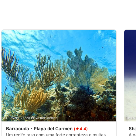
A.C.Divers, 77720 Playa del Carmen
DIVEME
Barracuda - Playa del Carmen
Sha
(★4.4)
Um recife raso com uma forte correnteza e muitas
A p