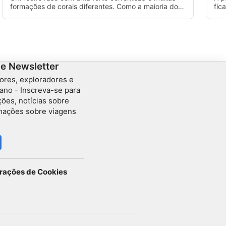
formações de corais diferentes. Como a maioria dos
fic
recifes em Playa del Carmen, é uma parede longa,
exp
portanto, tome cuidado com sua profundidade ao
inc
descer, mantenha uma boa flutuabilidade e fique
calmo na água para preservar o ar.
de Newsletter
ores, exploradores e
ano - Inscreva-se para
ções, notícias sobre
rmações sobre viagens
urações de Cookies