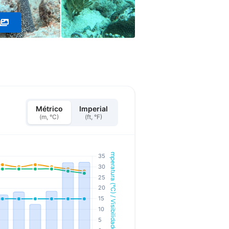
Métrico
Imperial
(m, °C)
(ft, °F)