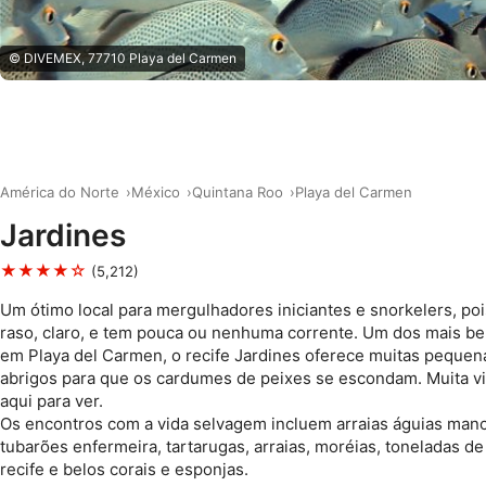
© DIVEMEX, 77710 Playa del Carmen
América do Norte
México
Quintana Roo
Playa del Carmen
Jardines
★★★★☆
(5,212)
Um ótimo local para mergulhadores iniciantes e snorkelers, poi
raso, claro, e tem pouca ou nenhuma corrente. Um dos mais b
em Playa del Carmen, o recife Jardines oferece muitas pequen
abrigos para que os cardumes de peixes se escondam. Muita vi
aqui para ver.
Os encontros com a vida selvagem incluem arraias águias man
tubarões enfermeira, tartarugas, arraias, moréias, toneladas de
recife e belos corais e esponjas.