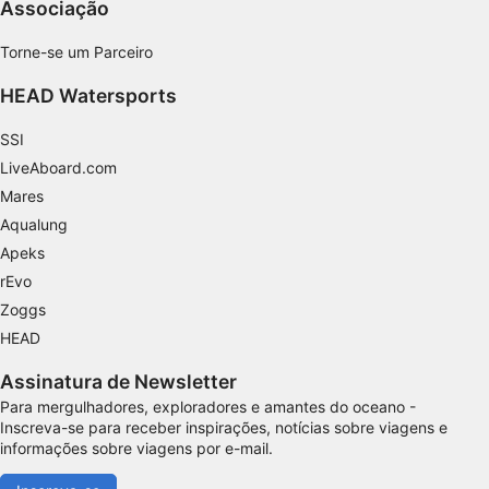
Associação
Identificar dispositivos com base nas
Torne-se um Parceiro
informações solicitadas ativamente
HEAD Watersports
Finalidades de processamento não IAB:
Necessário
SSI
LiveAboard.com
Desempenho
Mares
Funcional
Aqualung
Apeks
Publicidade
rEvo
Zoggs
HEAD
Assinatura de Newsletter
Para mergulhadores, exploradores e amantes do oceano -
Inscreva-se para receber inspirações, notícias sobre viagens e
informações sobre viagens por e-mail.