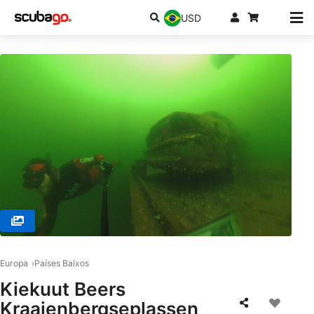
USD
© Markus H. (#2346336)
Europa
Países Baixos
Kiekuut Beers
Kraaienbergseplassen