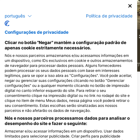
português
Política de privacidade
Perca
Peixe Pike
Configurações de privacidade
382
353
Avistamentos
Avistamentos
Clicar no botão "Negar" mantém a configuração padrão de
apenas cookie estritamente necessários.
Nós e nossos parceiros armazenamos e/ou acessamos informações em
um dispositivo, como IDs exclusivos em cookie e outros armazenamentos
de navegador para processar dados pessoais. Alguns fornecedores
J
F
M
A
M
J
J
A
S
O
N
D
J
F
M
A
M
J
J
A
S
O
N
D
J
F
podem processar os seus dados pessoais com base em interesses
legítimos, para se opor a isso abra as "Configurações". Você pode aceitar,
negar ou gerenciar suas configurações clicando no botão "Gerenciar
configurações" ou a qualquer momento clicando no botão de impressão
Centros de Mergulho que atendem a
digital no canto inferior esquerdo do site. Para retirar o seu
este Ponto de Mergulho
consentimento clique na impressão digital ou no link no rodapé do site e
clique no item de menu Meus dados, nessa página você poderá retirar o
seu consentimento. Estas escolhas serão sinalizadas aos nossos
parceiros e não afetarão os dados de navegação.
Scublue Dive Center
Nós e nossos parceiros processamos dados para analisar o
Hendrik van Ravestijnplein 76, 2282
Endless Diving,
GX Rijswijk, PaÍses Baixos
desempenho do site e fazer o seguinte:
www.endlessdiving.nl
Buurtscheuterlaan 52b, 6711HW
Armazenar e/ou acessar informações em um dispositivo. Usar dados
Ede, PaÍses Baixos
limitados para selecionar publicidade. Criar perfis para publicidade