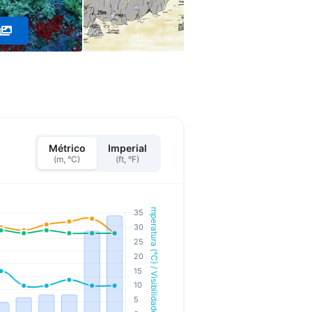
Métrico
Imperial
(m, °C)
(ft, °F)