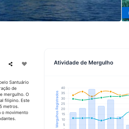
Atividade de Mergulho
 pelo Santuário
ração de
de mergulho. O
l filipino. Este
5 metros.
rá o movimento
ndantes.