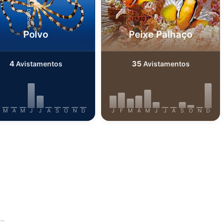
Alamy/Reinhard Dirscherl
Udo Kefrig
Polvo
Peixe Palhaço
4
35
Avistamentos
Avistamentos
M
A
M
J
J
A
S
O
N
D
J
F
M
A
M
J
J
A
S
O
N
D