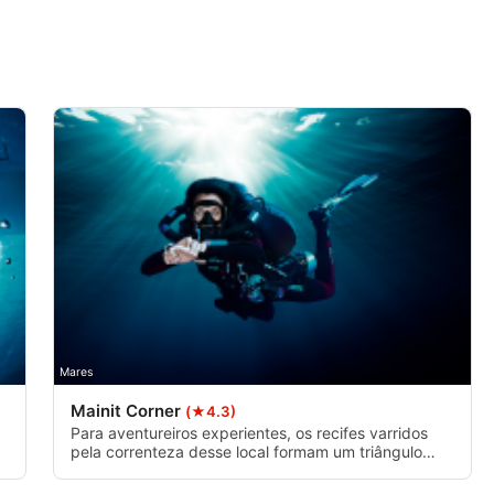
s ativamente
Mares
Mainit Corner
(★4.3)
Para aventureiros experientes, os recifes varridos
pela correnteza desse local formam um triângulo
abundante em peixes grandes, leques marinhos e
corais. Sua geografia exclusiva o torna acessível