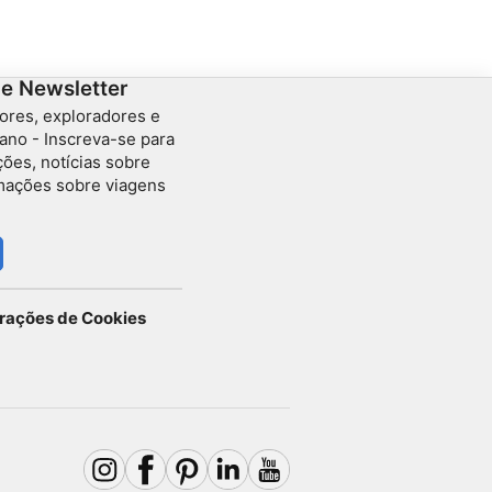
criaturas e vida marinha.
pre
cor
can
de Newsletter
ores, exploradores e
ano - Inscreva-se para
ções, notícias sobre
rmações sobre viagens
urações de Cookies