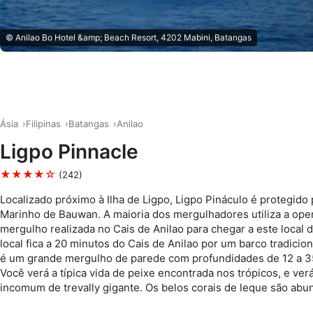
© Anilao Bo Hotel &amp; Beach Resort, 4202 Mabini, Batangas
Ásia
Filipinas
Batangas
Anilao
Ligpo Pinnacle
★★★★☆
(242)
Localizado próximo à Ilha de Ligpo, Ligpo Pináculo é protegido
Marinho de Bauwan. A maioria dos mergulhadores utiliza a ope
mergulho realizada no Cais de Anilao para chegar a este local 
local fica a 20 minutos do Cais de Anilao por um barco tradiciona
é um grande mergulho de parede com profundidades de 12 a 3
Você verá a típica vida de peixe encontrada nos trópicos, e ve
incomum de trevally gigante. Os belos corais de leque são abu