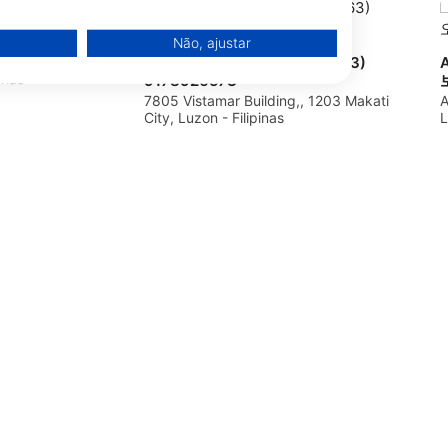
Não, ajustar
Scuba Academy Manila, (+63)
atangas, 4202
inas
9178926573
7805 Vistamar Building,, 1203 Makati
A
City, Luzon - Filipinas
L
de dados de fontes