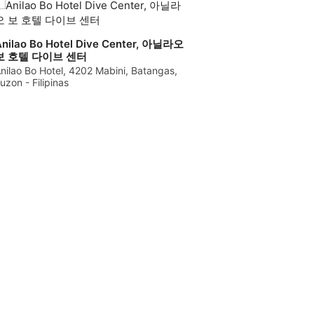
Anilao Bo Hotel Dive Center, 아닐라오
보 호텔 다이브 센터
nilao Bo Hotel, 4202 Mabini, Batangas,
uzon - Filipinas