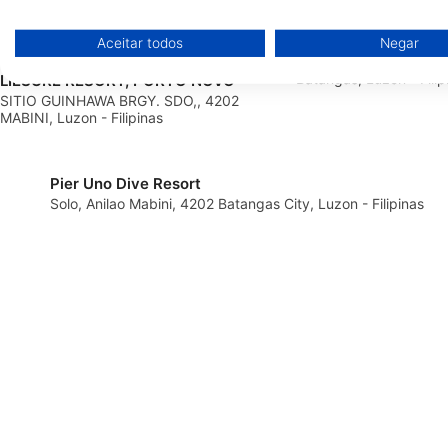
Armazenar e/ou acessar informações em um dispositivo
Club J Dive Resort
Aceitar todos
Negar
PORTO NOVO ANILAO DIVE &
Brgy Sanjose,Mabini,B
Usar dados limitados para selecionar publicidade
Batangas, Luzon - Filip
LIESURE RESORT, PORTO NOVO
SITIO GUINHAWA BRGY. SDO,, 4202
Criar perfis para publicidade personalizada
MABINI, Luzon - Filipinas
Usar perfis para selecionar publicidade personalizada
Pier Uno Dive Resort
Criar perfis para personalizar conteúdo
Solo, Anilao Mabini, 4202 Batangas City, Luzon - Filipinas
Usar perfis para selecionar conteúdo personalizado
Medir o desempenho da publicidade
Medir o desempenho do conteúdo
Entender o público por meio de estatísticas ou combinações 
diferentes.
Desenvolver e melhorar os serviços
Usar dados limitados para selecionar conteúdo