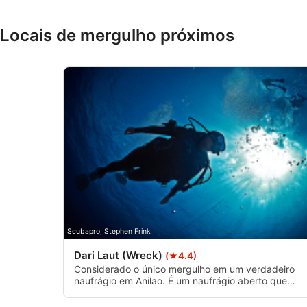
Recursos especiais do IAB:
Locais de mergulho próximos
Usar dados exatos de geolocalização
Identificar dispositivos com base nas informações solicitada
Finalidades de processamento não IAB:
Necessário
Desempenho
Funcional
Publicidade
Scubapro, Stephen Frink
Dari Laut (Wreck)
(★4.4)
Considerado o único mergulho em um verdadeiro
naufrágio em Anilao. É um naufrágio aberto que
costumava ser uma barcaça que foi transformada
em um resort flutuante que funcionou na área