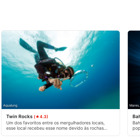
Aqualung
Mares,
Twin Rocks
Ba
(★4.3)
Um dos favoritos entre os mergulhadores locais,
Bah
esse local recebeu esse nome devido às rochas
pop
gêmeas que são encontradas aqui. Ele oferece um
obr
excelente recife que abriga um bom número de
pon