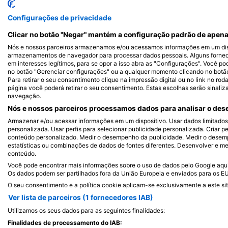
Shutterstock-Shane Myers Photography
Alamy-WaterFrame
Configurações de privacidade
Tartaruga Verde
M
Clicar no botão "Negar" mantém a configuração padrão de apena
Nós e nossos parceiros armazenamos e/ou acessamos informações em um disp
armazenamentos de navegador para processar dados pessoais. Alguns forne
em interesses legítimos, para se opor a isso abra as "Configurações". Você po
8
8
Avistamentos
Avi
no botão "Gerenciar configurações" ou a qualquer momento clicando no botão d
Para retirar o seu consentimento clique na impressão digital ou no link no ro
página você poderá retirar o seu consentimento. Estas escolhas serão sinaliz
navegação.
Nós e nossos parceiros processamos dados para analisar o dese
J
F
M
A
M
J
J
A
S
O
N
D
J
F
M
A
M
Armazenar e/ou acessar informações em um dispositivo. Usar dados limitados p
personalizada. Usar perfis para selecionar publicidade personalizada. Criar pe
conteúdo personalizado. Medir o desempenho da publicidade. Medir o desemp
estatísticas ou combinações de dados de fontes diferentes. Desenvolver e mel
conteúdo.
Você pode encontrar mais informações sobre o uso de dados pelo Google aqui:
Os dados podem ser partilhados fora da União Europeia e enviados para os E
O seu consentimento e a política cookie aplicam-se exclusivamente a este sit
Ver lista de parceiros (1 fornecedores IAB)
Centros de Mergulho que atendem a e
Utilizamos os seus dados para as seguintes finalidades:
Finalidades de processamento do IAB: