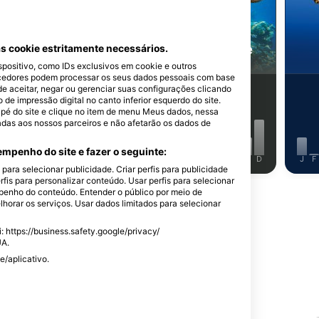
Shutterstock-Andrey Armyagov
oréia
Tartaruga de Pente
s cookie estritamente necessários.
ositivo, como IDs exclusivos em cookie e outros
cedores podem processar os seus dados pessoais com base
de aceitar, negar ou gerenciar suas configurações clicando
6
stamentos
Avistamentos
e impressão digital no canto inferior esquerdo do site.
dapé do site e clique no item de menu Meus dados, nessa
adas aos nossos parceiros e não afetarão os dados de
mpenho do site e fazer o seguinte:
J
J
A
S
O
N
D
J
F
M
A
M
J
J
A
S
O
N
D
J
F
ara selecionar publicidade. Criar perfis para publicidade
rfis para personalizar conteúdo. Usar perfis para selecionar
enho do conteúdo. Entender o público por meio de
Mostrar Mais Animais
horar os serviços. Usar dados limitados para selecionar
 https://business.safety.google/privacy/
UA.
e/aplicativo.
ste Ponto de Mergulho