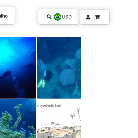
ulho
USD