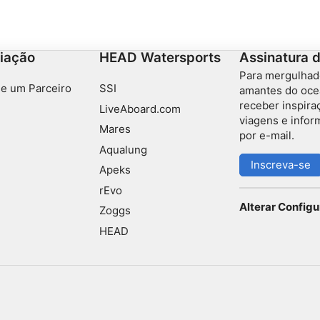
durante todo o ano, mas pode ser desafiador devido
às fortes correntes, correntes descendentes,
afloramentos e profundidade.
iação
HEAD Watersports
Assinatura 
Para mergulhad
e um Parceiro
SSI
amantes do oce
receber inspira
LiveAboard.com
viagens e info
Mares
por e-mail.
Aqualung
Inscreva-se
Apeks
rEvo
Alterar Config
Zoggs
HEAD