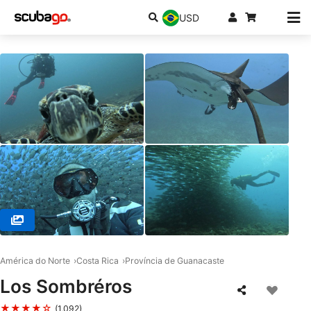
USD
© ChrisDiving, Dive Center Costa Rica, 50304 Playa Potrero
América do Norte
Costa Rica
Província de Guanacaste
Los Sombréros
★★★★☆
(1,092)