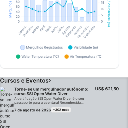
Cursos e Eventos
US$ 621,50
Torne-se um mergulhador autônomo:
curso SSI Open Water Diver
A certificação SSI Open Water Diver é o seu
passaporte para a aventura! Reconhecida
mundialmente, essa certificação permite que você
7 de agosto de 2026
+302 mais
mergulhe com segurança com um parceiro, sem a
supervisão de um profissional, a uma profundidade
máxima de 18 metros em qualquer lugar do
mundo.Na ChrisDiving, nosso foco é a segurança,
o conforto e a diversão com uma equipe de