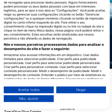
equipamentoInflação do cilindroCompreensão
Alamy-WaterFrame
mar de Guanacaste e aplicar suas habilidades em
de navegador para processar dados pessoais. Alguns fornecedores
completa de como funciona um centro de
iStock/Divepic
situações reais e aperfeiçoar sua
podem processar os seus dados pessoais com base em interesses
mergulhoVocê aprenderá não apenas como
flutuabilidade.???? Material e equipamento
legítimos, para se opor a isso abra as "Configurações". Você pode aceitar,
ensinar, mas também como é ser um instrutor
profissional.Condições de participaçãoSer um
negar ou gerenciar suas configurações clicando no botão "Gerenciar
Divemaster certificado pela SSI (ou
configurações" ou a qualquer momento clicando no botão de impressão
Manta Gigante do
equivalente reconhecido)Estar em status
digital no canto inferior esquerdo do site. Para retirar o seu
ativoCertificado médico válido (mínimo de 6
Moréia
Pacífico
consentimento clique na impressão digital ou no link no rodapé do site e
meses restantes)Certificações válidas de
clique no item de menu Meus dados, nessa página você poderá retirar o
Primeiros Socorros, DEA e Oxigenoterapia
seu consentimento. Estas escolhas serão sinalizadas aos nossos
(renovadas a cada 2 anos, com um mínimo de
parceiros e não afetarão os dados de navegação.
6 meses de validade restante)Duração e
130
30
Avistamentos
Avistamentos
organizaçãoDuração: 1 mês de treinamento
Nós e nossos parceiros processamos dados para analisar o
imersivoAcomodação incluída no primeiro
desempenho do site e fazer o seguinte:
mês1 dia de folga por semanaO treinamento
pode ser estendido, se necessário, com
Armazenar e/ou acessar informações em um dispositivo. Usar dados
suporte personalizado.Acomodação incluída
limitados para selecionar publicidade. Criar perfis para publicidade
(1º mês)Quarto duplo (compartilhado)Cama de
personalizada. Usar perfis para selecionar publicidade personalizada.
solteiroSala simples e funcional com
J
F
M
A
M
J
J
A
S
O
N
D
J
F
M
A
M
J
J
A
S
O
N
D
J
F
ventiladorBanheiro e cozinha
Criar perfis para personalizar conteúdo. Usar perfis para selecionar
compartilhadosRefeições não incluídas
conteúdo personalizado. Medir o desempenho da publicidade. Medir o
Lanches, frutas, água, café e chá incluídos
desempenho do conteúdo. Entender o público por meio de estatísticas ou
Mostrar Mais Animais
durante os dias de treinamento.Suplemento de
combinações de dados de fontes diferentes. Desenvolver e melhorar os
acomodação: USD 350 / mês (se
serviços. Usar dados limitados para selecionar conteúdo.
estendido)Preço3'250 USDEsse preço inclui :O
curso completo de treinamento ITCE-learning
Você pode encontrar mais informações sobre o uso de dados pelo Google
Centros de Mergulho que atendem a
Aceitar todos
Negar
SSISupervisão de um Instrutor
aqui: https://business.safety.google/privacy/
TrainerIntegração à equipeAcomodação
este Ponto de Mergulho
Os dados podem ser partilhados fora da União Europeia e enviados para
durante o primeiro mêsPolo de instrutor SSI
Não, ajustar
os EUA.
PRO da ChrisDivingTaxas de registro do
IEAplicável a candidatos:Estar atualizado em
O seu consentimento e a política cookie aplicam-se exclusivamente a
suas habilidades de DivemasterEm status
este site/aplicativo.
TamaDive Dive Center