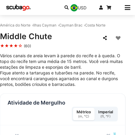
USD
América do Norte
Ilhas Cayman
Cayman Brac
Costa Norte
Middle Chute
★★★★☆
(60)
Vários canais de areia levam à parede do recife e à queda. O
topo do recife tem uma média de 15 metros. Você verá muitas
estações de limpeza e esponjas de barril.
Fique atento a tartarugas e tubarões na parede. No recife,
você encontrará caranguejos agarrados ao canal e durgons
pretos, bodiões crioulos e barracudas.
Atividade de Mergulho
Métrico
Imperial
(m, °C)
(ft, °F)