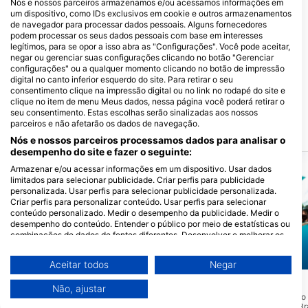
Nós e nossos parceiros armazenamos e/ou acessamos informações em
um dispositivo, como IDs exclusivos em cookie e outros armazenamentos
de navegador para processar dados pessoais. Alguns fornecedores
podem processar os seus dados pessoais com base em interesses
legítimos, para se opor a isso abra as "Configurações". Você pode aceitar,
negar ou gerenciar suas configurações clicando no botão "Gerenciar
configurações" ou a qualquer momento clicando no botão de impressão
Reef Divers II - Cayman Brac
digital no canto inferior esquerdo do site. Para retirar o seu
PO BOX 56, KY2-2001 Cayman
consentimento clique na impressão digital ou no link no rodapé do site e
Brac, Ilhas Cayman
clique no item de menu Meus dados, nessa página você poderá retirar o
seu consentimento. Estas escolhas serão sinalizadas aos nossos
parceiros e não afetarão os dados de navegação.
Locais de mergulho próximos
Nós e nossos parceiros processamos dados para analisar o
desempenho do site e fazer o seguinte:
Armazenar e/ou acessar informações em um dispositivo. Usar dados
limitados para selecionar publicidade. Criar perfis para publicidade
personalizada. Usar perfis para selecionar publicidade personalizada.
Criar perfis para personalizar conteúdo. Usar perfis para selecionar
conteúdo personalizado. Medir o desempenho da publicidade. Medir o
desempenho do conteúdo. Entender o público por meio de estatísticas ou
combinações de dados de fontes diferentes. Desenvolver e melhorar os
serviços. Usar dados limitados para selecionar conteúdo.
Você pode encontrar mais informações sobre o uso de dados pelo Google
Scubapro
Aqualung
Aceitar todos
Negar
aqui: https://business.safety.google/privacy/
Os dados podem ser partilhados fora da União Europeia e enviados para
Fisheries
Turtle Alley
(★4.3)
(★4.4)
Não, ajustar
os EUA.
O ponto de mergulho mais a oeste no
Local de mergulho raso
lado norte de Cayman Brac. A partir do
noroeste de Cayman Br