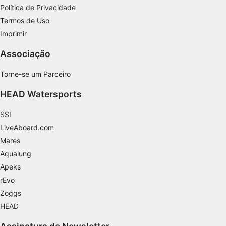
Política de Privacidade
Medir o desempenho do conteúdo
Termos de Uso
Imprimir
Entender o público por meio de estatísticas
ou combinações de dados de fontes
Associação
diferentes.
Desenvolver e melhorar os serviços
Torne-se um Parceiro
HEAD Watersports
Usar dados limitados para selecionar
conteúdo
SSI
Recursos especiais do IAB:
LiveAboard.com
Usar dados exatos de geolocalização
Mares
Aqualung
Identificar dispositivos com base nas
informações solicitadas ativamente
Apeks
rEvo
Finalidades de processamento não IAB:
Zoggs
Necessário
HEAD
Desempenho