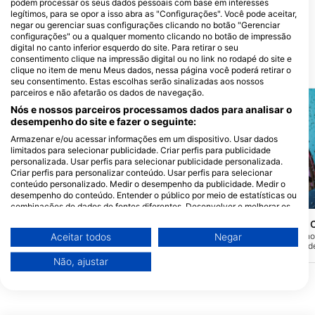
podem processar os seus dados pessoais com base em interesses
DOSSOTAIGUA DIVE CENTER
legítimos, para se opor a isso abra as "Configurações". Você pode aceitar,
Paseo ridaura 35, 17250 Platja
negar ou gerenciar suas configurações clicando no botão "Gerenciar
D’Aro, GE - Espanha
configurações" ou a qualquer momento clicando no botão de impressão
digital no canto inferior esquerdo do site. Para retirar o seu
consentimento clique na impressão digital ou no link no rodapé do site e
Locais de mergulho próximos
clique no item de menu Meus dados, nessa página você poderá retirar o
seu consentimento. Estas escolhas serão sinalizadas aos nossos
parceiros e não afetarão os dados de navegação.
Nós e nossos parceiros processamos dados para analisar o
desempenho do site e fazer o seguinte:
Armazenar e/ou acessar informações em um dispositivo. Usar dados
limitados para selecionar publicidade. Criar perfis para publicidade
personalizada. Usar perfis para selecionar publicidade personalizada.
Criar perfis para personalizar conteúdo. Usar perfis para selecionar
conteúdo personalizado. Medir o desempenho da publicidade. Medir o
desempenho do conteúdo. Entender o público por meio de estatísticas ou
Mares, Predrag Vuckovic
Mares, Janez Kranjc
combinações de dados de fontes diferentes. Desenvolver e melhorar os
serviços. Usar dados limitados para selecionar conteúdo.
El Tubet
Els Tres Arcs - Els
(★4.0)
Você pode encontrar mais informações sobre o uso de dados pelo Google
Possivelmente o mergulho mais ao sul da
Esse ponto de mergulh
Aceitar todos
Negar
aqui: https://business.safety.google/privacy/
Costa Brava, a 800 metros da costa de
profundidade máxima d
Sa Palomera, a uma profundidade de 30
uma rota próxima à cost
Os dados podem ser partilhados fora da União Europeia e enviados para
Não, ajustar
metros e na confluência do cano de
granito, onde você enco
os EUA.
escoamento de águas pluviais de Blanes
subaquáticos. Um merg
O seu consentimento e a política cookie aplicam-se exclusivamente a
com duas áreas de rocha baixa de
descontraído, ideal para
este site/aplicativo.
granito.
de mergulhadores.
Ver lista de parceiros (1 fornecedores IAB)