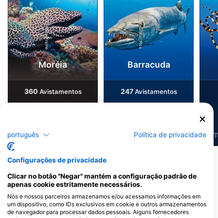
Alamy-WaterFrame
iStock-Global_Pics
Moréia
Barracuda
360
247
Avistamentos
Avistamentos
português
Política de privacidade
J
F
M
A
M
J
J
A
S
O
N
D
J
F
M
A
M
J
J
A
S
O
N
D
J
F
Configurações de privacidade
Centros de Mergulho que atendem a
Clicar no botão "Negar" mantém a configuração padrão de
este Ponto de Mergulho
apenas cookie estritamente necessários.
Nós e nossos parceiros armazenamos e/ou acessamos informações em
um dispositivo, como IDs exclusivos em cookie e outros armazenamentos
de navegador para processar dados pessoais. Alguns fornecedores