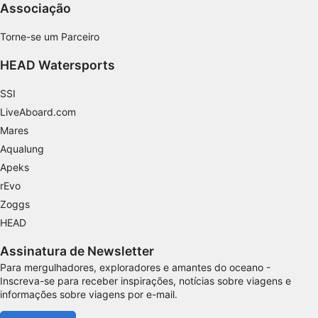
Associação
Entender o público por meio de estatísticas
ou combinações de dados de fontes
Torne-se um Parceiro
diferentes.
HEAD Watersports
Desenvolver e melhorar os serviços
SSI
Usar dados limitados para selecionar
conteúdo
LiveAboard.com
Mares
Recursos especiais do IAB:
Aqualung
Usar dados exatos de geolocalização
Apeks
rEvo
Identificar dispositivos com base nas
informações solicitadas ativamente
Zoggs
Finalidades de processamento não IAB:
HEAD
Necessário
Assinatura de Newsletter
Para mergulhadores, exploradores e amantes do oceano -
Desempenho
Inscreva-se para receber inspirações, notícias sobre viagens e
informações sobre viagens por e-mail.
Funcional