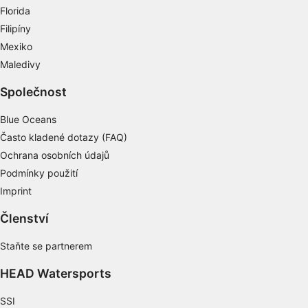
personalizovaného obsahu
Florida
Filipíny
Měření výkonu reklam
Mexiko
Měření výkonu obsahu
Maledivy
Porozumění publiku prostřednictvím
Společnost
statistik nebo kombinací údajů z různých
zdrojů
Blue Oceans
Často kladené dotazy (FAQ)
Rozvoj a zlepšování služeb
Ochrana osobních údajů
Použití omezených údajů k výběru obsahu
Podmínky použití
Imprint
Speciální funkce IAB:
Používání přesných údajů o zeměpisné
Členství
poloze
Staňte se partnerem
Identifikace zařízení na základě aktivně
vyžádaných informací
HEAD Watersports
Účely zpracování, které nesouvisejí s IAB:
SSI
Nezbytné