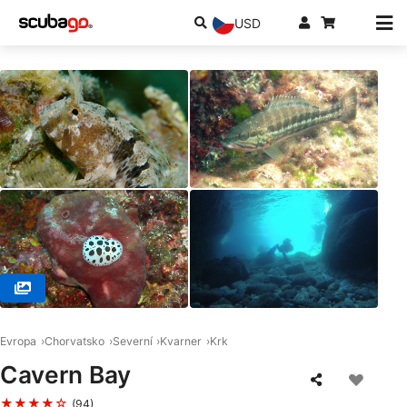
USD
© Dive City, 51260 Crikvenica
Evropa
Chorvatsko
Severní
Kvarner
Krk
Cavern Bay
★★★★☆
(94)