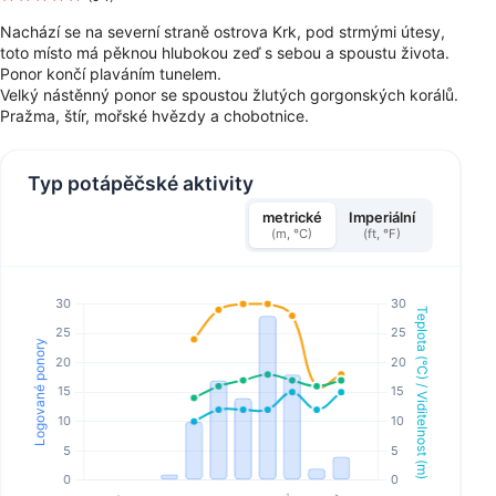
Nachází se na severní straně ostrova Krk, pod strmými útesy,
toto místo má pěknou hlubokou zeď s sebou a spoustu života.
Ponor končí plaváním tunelem.
Velký nástěnný ponor se spoustou žlutých gorgonských korálů.
Pražma, štír, mořské hvězdy a chobotnice.
Typ potápěčské aktivity
metrické
Imperiální
(m, °C)
(ft, °F)