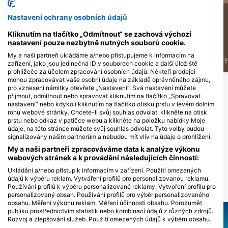
4
17
Pozorování
Pozorování
Nastavení ochrany osobních údajů
Kliknutím na tlačítko „Odmítnout“ se zachová výchozí
nastavení pouze nezbytně nutných souborů cookie.
My a naši partneři ukládáme a/nebo přistupujeme k informacím na
J
F
M
A
M
J
J
A
S
O
N
D
J
F
M
A
M
J
J
A
S
O
N
D
J
F
zařízení, jako jsou jedinečná ID v souborech cookie a další úložiště
prohlížeče za účelem zpracování osobních údajů. Někteří prodejci
mohou zpracovávat vaše osobní údaje na základě oprávněného zájmu,
pro vznesení námitky otevřete „Nastavení“. Svá nastavení můžete
Potápěčská centra obsluhující tuto
přijmout, odmítnout nebo spravovat kliknutím na tlačítko „Spravovat
nastavení“ nebo kdykoli kliknutím na tlačítko otisku prstu v levém dolním
potápěčskou lokalitu
rohu webové stránky. Chcete-li svůj souhlas odvolat, klikněte na otisk
prstu nebo odkaz v patičce webu a klikněte na položku nabídky Moje
údaje, na této stránce můžete svůj souhlas odvolat. Tyto volby budou
signalizovány našim partnerům a nebudou mít vliv na údaje o prohlížení.
Dive Loft Krk
My a naši partneři zpracováváme data k analýze výkonu
Namori 4, 51516 Vrbnik, Chorvatsko
webových stránek a k provádění následujících činností:
Ukládání a/nebo přístup k informacím v zařízení. Použití omezených
údajů k výběru reklam. Vytváření profilů pro personalizovanou reklamu.
Používání profilů k výběru personalizované reklamy. Vytvoření profilu pro
DIVE LOKALITY V OKOLÍ
personalizovaný obsah. Používání profilů pro výběr personalizovaného
obsahu. Měření výkonu reklam. Měření účinnosti obsahu. Porozumět
publiku prostřednictvím statistik nebo kombinací údajů z různých zdrojů.
Rozvoj a zlepšování služeb. Použití omezených údajů k výběru obsahu.