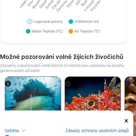
Možné pozorování volně žijících živočichů
Záznamy o pozorování volně žijících živočichů jsou založeny na obsahu
generovaném uživateli
iStock-Miguel-Angelo-Silva.
iStock/ultramarinfoto
Pyskounovití -
Ropušnice -
Wrasse
Scorpionfish
čeština
Zásady ochrany osobních údajů