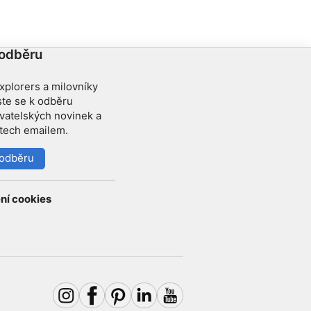
 odběru
xplorers a milovníky
ste se k odběru
ovatelských novinek a
etech emailem.
k odběru
ní cookies