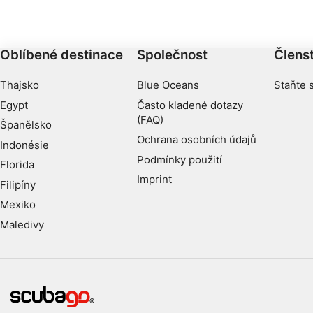
je ve výborném stavu.
Oblíbené destinace
Společnost
Členst
Thajsko
Blue Oceans
Staňte 
Egypt
Často kladené dotazy
(FAQ)
Španělsko
Ochrana osobních údajů
Indonésie
Podmínky použití
Florida
Imprint
Filipíny
Mexiko
Maledivy