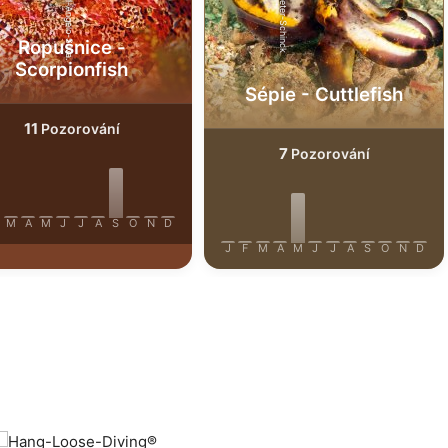
iStock-Miguel-Angelo-Silva.
SSI-Peter-Schinck
Ropušnice -
Scorpionfish
Sépie - Cuttlefish
11
Pozorování
7
Pozorování
M
A
M
J
J
A
S
O
N
D
J
F
M
A
M
J
J
A
S
O
N
D