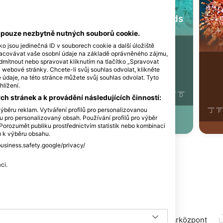
Štítníkovití - Gurnards
b - Crab
í pouze nezbytně nutných souborů cookie.
ko jsou jedinečná ID v souborech cookie a další úložiště
25
Pozorování
racovávat vaše osobní údaje na základě oprávněného zájmu,
dmítnout nebo spravovat kliknutím na tlačítko „Spravovat
ozorování
u webové stránky. Chcete-li svůj souhlas odvolat, klikněte
údaje, na této stránce můžete svůj souhlas odvolat. Tyto
hlížení.
J
F
M
A
M
J
J
A
S
O
N
D
h stránek a k provádění následujících činností:
ýběru reklam. Vytváření profilů pro personalizovanou
J
J
A
S
O
N
D
J
F
lu pro personalizovaný obsah. Používání profilů pro výběr
orozumět publiku prostřednictvím statistik nebo kombinací
ů k výběru obsahu.
business.safety.google/privacy/
ci.
tápěčskou lokalitu