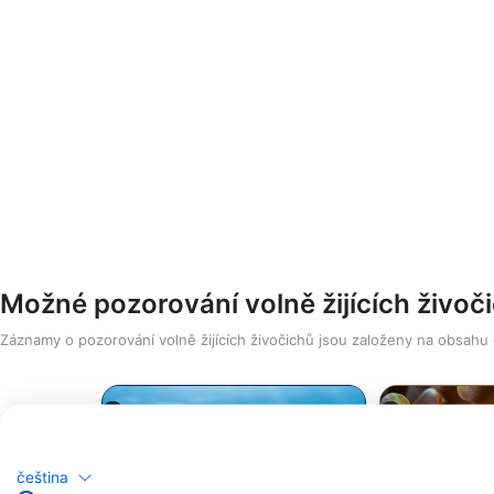
Možné pozorování volně žijících živoč
Záznamy o pozorování volně žijících živočichů jsou založeny na obsahu
čeština