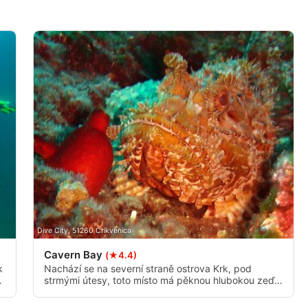
í
Dive City, 51260 Crikvenica
Cavern Bay
(★4.4)
k
Nachází se na severní straně ostrova Krk, pod
ě
strmými útesy, toto místo má pěknou hlubokou zeď s
sebou a spoustu života. Ponor končí plaváním
k
tunelem.