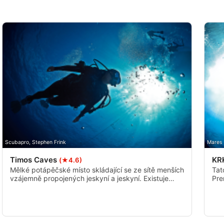
Scubapro, Stephen Frink
Mares
Timos Caves
KR
(★4.6)
Mělké potápěčské místo skládající se ze sítě menších
Tat
vzájemně propojených jeskyní a jeskyní. Existuje
Pre
jedna oblast, kde se potápěči mohou vynořit uvnitř
pot
jeskyně.
ze 
záb
Scu