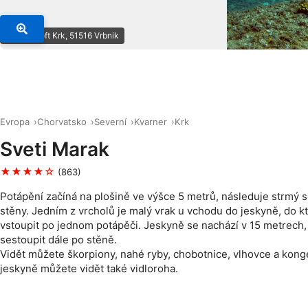
© Dive Loft Krk, 51516 Vrbnik
Evropa
Chorvatsko
Severní
Kvarner
Krk
Sveti Marak
★★★★☆
(863)
Potápění začíná na plošině ve výšce 5 metrů, následuje strmý 
stěny. Jedním z vrcholů je malý vrak u vchodu do jeskyně, do kt
vstoupit po jednom potápěči. Jeskyně se nachází v 15 metrech,
sestoupit dále po stěně.
Vidět můžete škorpiony, nahé ryby, chobotnice, vlhovce a konge
jeskyně můžete vidět také vidloroha.