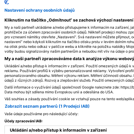
Alamy/Reinhard Dirscherl
iStock-Michael Zeigler
Nastavení ochrany osobních údajů
Chobotnice - Octopus
Kra
Kliknutím na tlačítko „Odmítnout“ se zachová výchozí nastaven
My a naši partneři ukládáme a/nebo přistupujeme k informacím na zařízení, ja
prohlížeče za účelem zpracování osobních údajů. Někteří prodejci mohou zp
pro vznesení námitky otevřete „Nastavení“. Svá nastavení můžete přijmout, o
6
39
Pozorování
P
nastavení“ nebo kdykoli kliknutím na tlačítko otisku prstu v levém dolním roh
na otisk prstu nebo odkaz v patičce webu a klikněte na položku nabídky Moje 
volby budou signalizovány našim partnerům a nebudou mít vliv na údaje o pro
My a naši partneři zpracováváme data k analýze výkonu webovýc
Ukládání a/nebo přístup k informacím v zařízení. Použití omezených údajů k v
J
F
M
A
M
J
J
A
S
O
N
D
J
F
M
A
M
reklamu. Používání profilů k výběru personalizované reklamy. Vytvoření profi
personalizovaného obsahu. Měření výkonu reklam. Měření účinnosti obsahu. P
údajů z různých zdrojů. Rozvoj a zlepšování služeb. Použití omezených údaj
Další informace o využívání údajů společností Google naleznete zde: https://
Data mohou být sdílena mimo Evropskou unii a odesílána do USA.
Váš souhlas a zásady používání cookie se vztahují pouze na tento web/aplika
Zobrazit seznam partnerů (1 Prodejci IAB)
Potápěčská centra obsluhující tuto po
Vaše údaje používáme pro následující účely:
Účely zpracování IAB:
Ukládání a/nebo přístup k informacím v zařízení