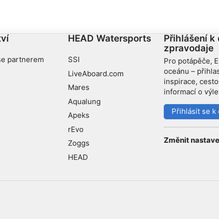
ví
HEAD Watersports
Přihlášení k
zpravodaje
se partnerem
SSI
Pro potápěče, E
oceánu – přihla
LiveAboard.com
inspirace, cest
Mares
informací o výl
Aqualung
Přihlásit se 
Apeks
rEvo
Změnit nastave
Zoggs
HEAD