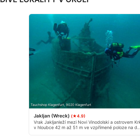
Používání přesných údajů o zeměpisné poloze
Identifikace zařízení na základě aktivně vyžádaných informac
Účely zpracování, které nesouvisejí s IAB:
Nezbytné
Výkon
Funkční
Reklamní
Tauchshop Klagenfurt, 9020 Klagenfurt
Jakljan (Wreck)
(★4.9)
Vrak Jakljanleží mezi Novi Vinodolski a ostrovem Kr
v hloubce 42 m až 51 m ve vzpřímené poloze na dn
Jaderského moře. Na přídi a zádi jsou vidět dvě
protiletadlová děla, náklad je zcela zachován a vra