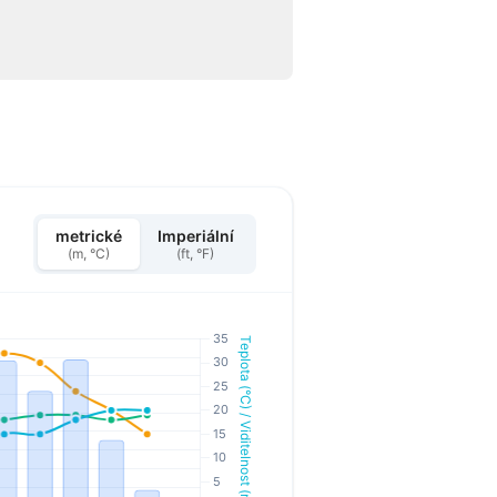
metrické
Imperiální
(m, °C)
(ft, °F)