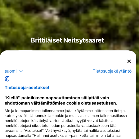
Brittiläiset Neitsytsaaret
suomi
Tietosuojakäytäntö
Kurssit
>
Tietosuoja-asetukset
"Kiellä"-painikkeen napsauttaminen säilyttää vain
ehdottoman välttämättömien cookie oletusasetuksen.
Me ja kumppanimme tallennamme ja/tai käytämme laitteeseen tietoja,
kuten yksilöllisiä tunnuksia cookie ja muussa selaimen tallennustilassa
henkilötietojen käsittelyä varten. Jotkut myyjät voivat käsitellä
henkilötietojasi oikeutetun edun perusteella vastustaakseen tätä
avaamalla "Asetukset". Voit hyväksyä, hylätä tai hallita asetuksiasi
napsauttamalla "Hallinnoi asetuksia" -painiketta tai milloin tahansa