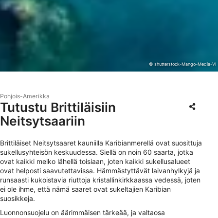
© shutterstock-Mango-Media-VI
Pohjois-Amerikka
Tutustu Brittiläisiin
Neitsytsaariin
Brittiläiset Neitsytsaaret kauniilla Karibianmerellä ovat suosittuja
sukellusyhteisön keskuudessa. Siellä on noin 60 saarta, jotka
ovat kaikki melko lähellä toisiaan, joten kaikki sukellusalueet
ovat helposti saavutettavissa. Hämmästyttävät laivanhylkyjä ja
runsaasti kukoistavia riuttoja kristallinkirkkaassa vedessä, joten
ei ole ihme, että nämä saaret ovat sukeltajien Karibian
suosikkeja.
Luonnonsuojelu on äärimmäisen tärkeää, ja valtaosa