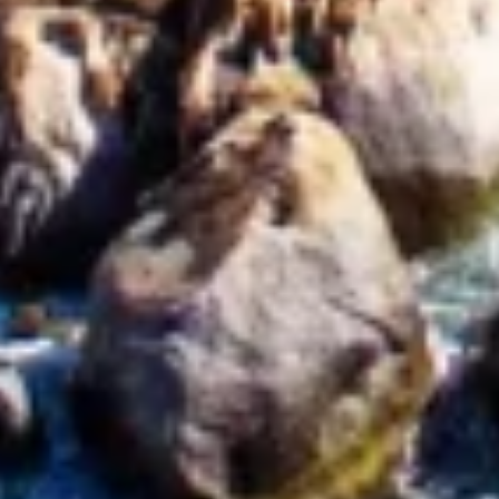
peräisin olevien tietojen, tilastojen tai
yhdistelmien avulla
Palvelujen kehittäminen ja parantaminen
Rajoitettujen tietojen käyttö sisällön
valitsemiseen
IAB:n erityispiirteet:
Tarkkojen sijaintitietojen käyttäminen
Tunnista laitteet aktiivisesti pyydettyjen
tietojen perusteella
Muut kuin IAB:n käsittelytarkoitukset:
Välttämätön
Suorituskyky
Toiminnallinen
Mainonta