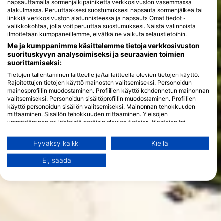
napsauttamalla sormenjälkipainiketta verkkosivuston vasemmassa
alakulmassa. Peruuttaaksesi suostumuksesi napsauta sormenjälkeä tai
linkkiä verkkosivuston alatunnisteessa ja napsauta Omat tiedot -
valikkokohtaa, jolla voit peruuttaa suostumuksesi. Näistä valinnoista
ilmoitetaan kumppaneillemme, eivätkä ne vaikuta selaustietoihin.
Me ja kumppanimme käsittelemme tietoja verkkosivuston
suorituskyvyn analysoimiseksi ja seuraavien toimien
suorittamiseksi:
Tietojen tallentaminen laitteelle ja/tai laitteella olevien tietojen käyttö.
Rajoitettujen tietojen käyttö mainosten valitsemiseksi. Personoidun
mainosprofiilin muodostaminen. Profiilien käyttö kohdennetun mainonnan
valitsemiseksi. Personoidun sisältöprofiilin muodostaminen. Profiilien
käyttö personoidun sisällön valitsemiseksi. Mainonnan tehokkuuden
mittaaminen. Sisällön tehokkuuden mittaaminen. Yleisöjen
ymmärtäminen eri lähteistä peräisin olevien tietojen, tilastojen tai
yhdistelmien avulla. Palvelujen kehittäminen ja parantaminen.
Rajoitettujen tietojen käyttö sisällön valitsemiseen.
Hyväksy kaikki
Kiellä
Lisätietoja Googlen tavasta käyttää tietoja löydät täältä:
https://business.safety.google/privacy/
Ei, säädä
Tietoja voidaan jakaa Euroopan unionin ulkopuolelle ja lähettää
Yhdysvaltoihin.
Suostumuksesi ja cookie koskevat vain tätä verkkosivustoa/sovellusta.
Näytä kumppaniluettelo (1 IAB Vendors)
Käytämme tietojasi seuraaviin tarkoituksiin:
IAB:n käsittelytarkoitukset: