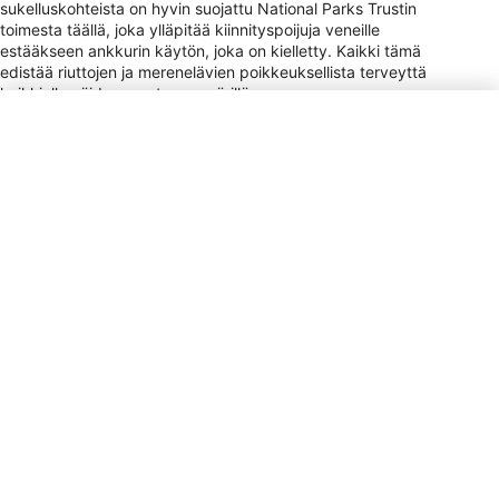
sukelluskohteista on hyvin suojattu National Parks Trustin
toimesta täällä, joka ylläpitää kiinnityspoijuja veneille
estääkseen ankkurin käytön, joka on kielletty. Kaikki tämä
edistää riuttojen ja merenelävien poikkeuksellista terveyttä
kaikkialla näiden saarten ympärillä.
Vaihtoehtoja on paljon, kun valitset, missä ja miten sukellat
täällä. Sukelluskeskukset, sukelluskeskukset ja liveaboard-
laivat toimivat ympäri vuoden, joten koskaan ei ole
pettymyksen aikaa vierailla. Monet sukellustoiminnan
harjoittajat ovat Tortolalla, ja joitakin myös Jost Van Dyke,
Cooper Island, Virgin Gorda ja Norman Island.
Virtapistokkeen tyyppi
A, B
Maksu
VISA, MC, AMEX, Cir, Plus
Tippaaminen
10–15% / Service Staff /
Tipping is expected in
restaurants and hotels;
some establishments may
add a 10% service charge.
Valuutta
USD