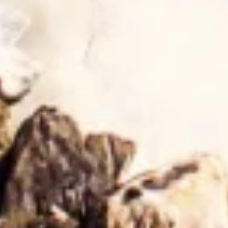
Tietojen tallentaminen laitteelle ja/tai
laitteella olevien tietojen käyttö
Rajoitettujen tietojen käyttö mainosten
valitsemiseksi
Personoidun mainosprofiilin
muodostaminen
Profiilien käyttö kohdennetun mainonnan
valitsemiseksi
Personoidun sisältöprofiilin muodostaminen
Profiilien käyttö personoidun sisällön
valitsemiseksi
Mainonnan tehokkuuden mittaaminen
Sisällön tehokkuuden mittaaminen
Yleisöjen ymmärtäminen eri lähteistä