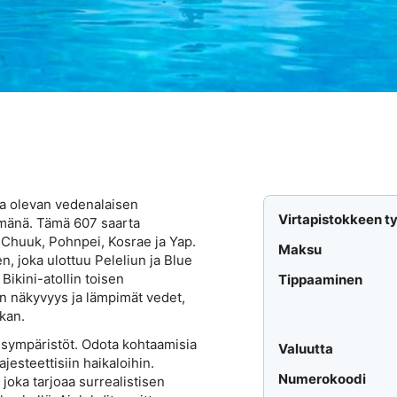
lla olevan vedenalaisen
Virtapistokkeen t
imänä. Tämä 607 saarta
en Chuuk, Pohnpei, Kosrae ja Yap.
Maksu
, joka ulottuu Peleliun ja Blue
Bikini-atollin toisen
Tippaaminen
en näkyvyys ja lämpimät vedet,
kan.
sympäristöt. Odota kohtaamisia
Valuutta
esteettisiin haikaloihin.
Numerokoodi
joka tarjoaa surrealistisen