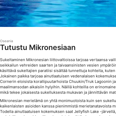
Oseania
Tutustu Mikronesiaan
Sukeltaminen Mikronesian liittovaltioissa tarjoaa vertaansa vai
seikkailun vehreiden saarten ja taivaansinisten vesien ympärö
käsittävä sukeltajien paratiisi sisältää tunnettuja kohteita, kut
Jokainen paikka tarjoaa ainutlaatuisen vedenalaisen kokemuksen
Cornerin eloisista korallipuutarhoista Chuukin/Truk Lagoonin ja 
maailmansodan aikaisiin hylyihin. Näillä kohteilla on erinomain
mikä tekee jokaisesta sukelluksesta mukavan ja jännittävän mat
Mikronesian merielämä on yhtä monimuotoista kuin sen sukellu
kaikenlaisten asioiden kanssa pienimmistä merietanatavoista maj
Todella ainutlaatuisen kokemuksen saat Jellyfish Lake -järvellä, 