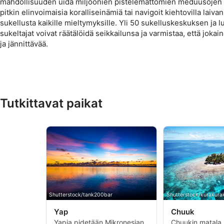
mahdollisuuden uida miljoonien pistelemättömien meduusojen ke
pitkin elinvoimaisia koralliseinämiä tai navigoit kiehtovilla laivan
sukellusta kaikille mieltymyksille. Yli 50 sukelluskeskuksen ja l
sukeltajat voivat räätälöidä seikkailunsa ja varmistaa, että jokai
ja jännittävää.
Tutkittavat paikat
Shutterstock/tank200bar
Shutterstock/kurakurak
Yap
Chuuk
Yapia pidetään Mikronesian
Chuukin matala, 