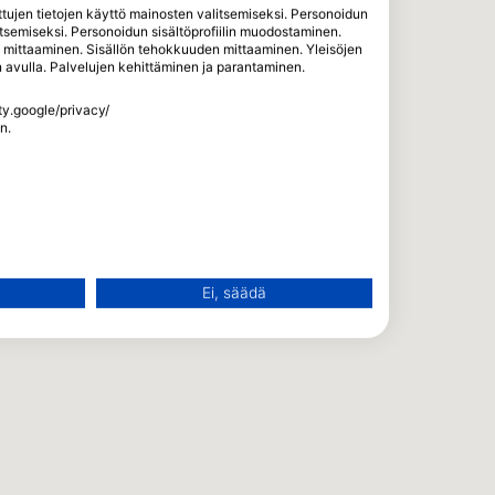
itettujen tietojen käyttö mainosten valitsemiseksi. Personoidun
tsemiseksi. Personoidun sisältöprofiilin muodostaminen.
n mittaaminen. Sisällön tehokkuuden mittaaminen. Yleisöjen
en avulla. Palvelujen kehittäminen ja parantaminen.
ety.google/privacy/
n.
n käyttö
Ei, säädä