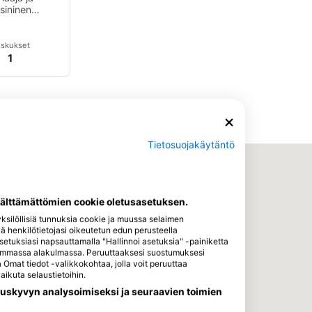
sininen
lman
hde.
skukset
1
Tietosuojakäytäntö
välttämättömien cookie oletusasetuksen.
silöllisiä tunnuksia cookie ja muussa selaimen
llä henkilötietojasi oikeutetun edun perusteella
asetuksiasi napsauttamalla "Hallinnoi asetuksia" -painiketta
asemmassa alakulmassa. Peruuttaaksesi suostumuksesi
Omat tiedot -valikkokohtaa, jolla voit peruuttaa
ikuta selaustietoihin.
uskyvyn analysoimiseksi ja seuraavien toimien