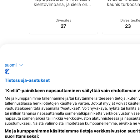
kiehtovimpana, ja siellä on
kaunis turkoosin
hyvät sukellusolosuhteet
laguuni on maai
ympäri vuoden.
tunnetuin
hylkysukellusko
Divesites
Divesites
Ke
27
23
suomi
Tietosuoja-asetukset
"Kiellä"-painikkeen napsauttaminen säilyttää vain ehdottoman 
Me ja kumppanimme tallennamme ja/tai käytämme laitteeseen tietoja, kuten yk
tallennustilassa henkilötietojen käsittelyä varten. Jotkut myyjät voivat käsite
vastustaakseen tätä avaamalla "Asetukset". Voit hyväksyä, hylätä tai hallita 
tai milloin tahansa napsauttamalla sormenjälkipainiketta verkkosivuston v
napsauta sormenjälkeä tai linkkiä verkkosivuston alatunnisteessa ja napsauta 
suostumuksesi. Näistä valinnoista ilmoitetaan kumppaneillemme, eivätkä ne va
Me ja kumppanimme käsittelemme tietoja verkkosivuston suorit
suorittamiseksi: