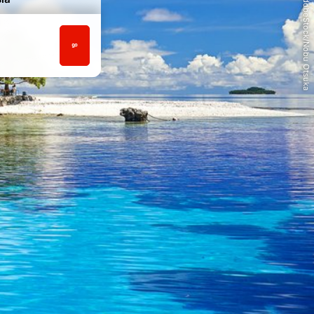
© AdobeStock/Nobu Otsuka