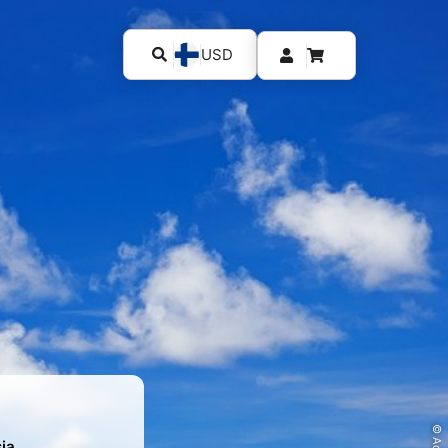
USD
ia