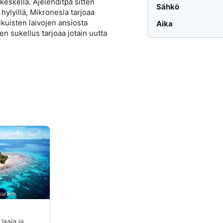
skellä. Ajelehditpa sitten
Sähkö
 hylyillä, Mikronesia tarjoaa
ukuisten laivojen ansiosta
Aika
nen sukellus tarjoaa jotain uutta
urarin
laaja ja