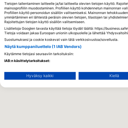
Tietojen tallentaminen laitteelle ja/tai laitteella olevien tietojen käyttö. Rajo
mainosprofiilin muodostaminen. Profiilien käyttö kohdennetun mainonnan vali
Profiilien käyttö personoidun sisällön valitsemiseksi. Mainonnan tehokkuude
ymmärtäminen eri lähteistä peräisin olevien tietojen, tilastojen tai yhdistelmi
Rajoitettujen tietojen käyttö sisällön valitsemiseen.
Lisätietoja Googlen tavasta käyttää tietoja löydät täältä: https://business.saf
Tietoja voidaan jakaa Euroopan unionin ulkopuolelle ja lähettää Yhdysvaltoihi
Suostumuksesi ja cookie koskevat vain tätä verkkosivustoa/sovellusta.
Näytä kumppaniluettelo (1 IAB Vendors)
Käytämme tietojasi seuraaviin tarkoituksiin:
IAB:n käsittelytarkoitukset:
Tietojen tallentaminen laitteelle ja/tai laitteella olevien tietoje
Hyväksy kaikki
Kiellä
Rajoitettujen tietojen käyttö mainosten valitsemiseksi
Personoidun mainosprofiilin muodostaminen
Profiilien käyttö kohdennetun mainonnan valitsemiseksi
Personoidun sisältöprofiilin muodostaminen