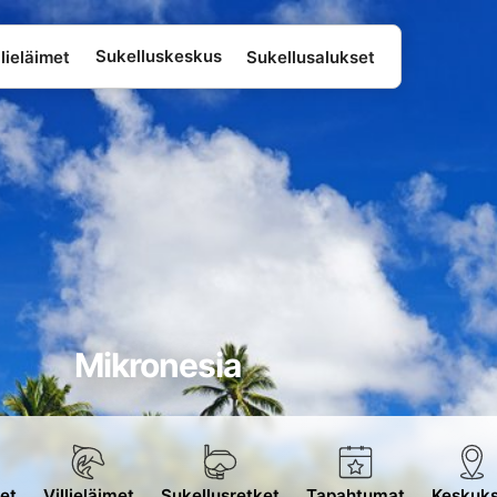
Sukelluskeskus
lieläimet
Sukellusalukset
Mikronesia
et
Villieläimet
Sukellusretket
Tapahtumat
Keskuks