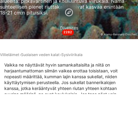
alueelta: pitkävartinen ja kouluuntuva viirukala. Nämä
valitsemiseen
suhteellisen pienet riuttakalat voivat kasvaa enintään
18-21 cm:n pituisiksi.
IAB:n erityispiirteet:
Tarkkojen sijaintitietojen käyttäminen
Divesites
2282
© Alamy-Reinhard Dirscherl
Tunnista laitteet aktiivisesti pyydettyjen
tietojen perusteella
Muut kuin IAB:n käsittelytarkoitukset:
Villieläimet
Suolaisen veden kalat
Sysiviirikala
Välttämätön
Vaikka ne näyttävät hyvin samankaltaisilta ja niitä on
harjaantumattoman silmän vaikea erottaa toisistaan, voit
Suorituskyky
nopeasti määrittää, kumman lajin kanssa sukellat, niiden
käyttäytymisen perusteella. Jos sukellat bannerikalojen
Toiminnallinen
kanssa, jotka kerääntyvät yhteen riutan yhteen kohtaan
suurina määrinä, ne ovat koulukaloja. Jos taas näet vain
yhden tai kaksi uiskentelevan, ne ovat todennäköisesti
Mainonta
pitkävartisia bannerikaloja. Katso alla olevasta
sukelluskohdekartasta, missä voit sukeltaa bannerikalojen
kanssa.
Sukelluskohteet, joissa voit kohdata