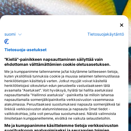
suomi
Tietosuojakäytäntö
Tietosuoja-asetukset
"Kiellä"-painikkeen napsauttaminen säilyttää vain
ehdottoman välttämättömien cookie oletusasetuksen.
Me ja kumppanimme tallennamme ja/tai käytämme laitteeseen tietoja,
kuten yksilöllisiä tunnuksia cookie ja muussa selaimen tallennustilassa
henkilötietojen käsittelyä varten. Jotkut myyjät voivat käsitellä
henkilötietojasi oikeutetun edun perusteella vastustaakseen tätä
avaamalla "Asetukset". Voit hyväksyä, hylätä tai hallita asetuksiasi
napsauttamalla "Hallinnoi asetuksia" -painiketta tai milloin tahansa
napsauttamalla sormenjälkipainiketta verkkosivuston vasemmassa
alakulmassa. Peruuttaaksesi suostumuksesi napsauta sormenjälkeä tai
linkkiä verkkosivuston alatunnisteessa ja napsauta Omat tiedot -
valikkokohtaa, jolla voit peruuttaa suostumuksesi. Näistä valinnoista
ilmoitetaan kumppaneillemme, eivätkä ne vaikuta selaustietoihin.
Me ja kumppanimme käsittelemme tietoja verkkosivuston
suorituskyvyn analysoimiseksi ja seuraavien toimien