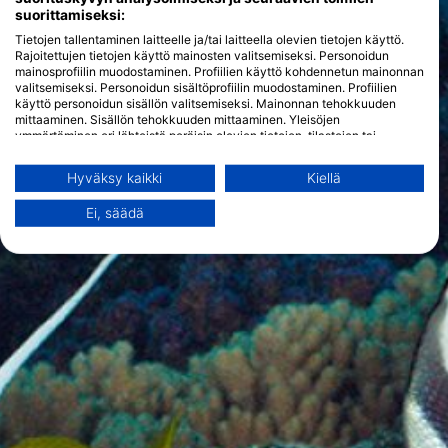
suorittamiseksi:
Tietojen tallentaminen laitteelle ja/tai laitteella olevien tietojen käyttö.
Rajoitettujen tietojen käyttö mainosten valitsemiseksi. Personoidun
mainosprofiilin muodostaminen. Profiilien käyttö kohdennetun mainonnan
valitsemiseksi. Personoidun sisältöprofiilin muodostaminen. Profiilien
käyttö personoidun sisällön valitsemiseksi. Mainonnan tehokkuuden
mittaaminen. Sisällön tehokkuuden mittaaminen. Yleisöjen
ymmärtäminen eri lähteistä peräisin olevien tietojen, tilastojen tai
yhdistelmien avulla. Palvelujen kehittäminen ja parantaminen.
Rajoitettujen tietojen käyttö sisällön valitsemiseen.
Hyväksy kaikki
Kiellä
Lisätietoja Googlen tavasta käyttää tietoja löydät täältä:
https://business.safety.google/privacy/
Ei, säädä
Tietoja voidaan jakaa Euroopan unionin ulkopuolelle ja lähettää
Yhdysvaltoihin.
Suostumuksesi ja cookie koskevat vain tätä verkkosivustoa/sovellusta.
Näytä kumppaniluettelo (1 IAB Vendors)
Käytämme tietojasi seuraaviin tarkoituksiin:
IAB:n käsittelytarkoitukset:
Tietojen tallentaminen laitteelle ja/tai
laitteella olevien tietojen käyttö
Rajoitettujen tietojen käyttö mainosten
valitsemiseksi