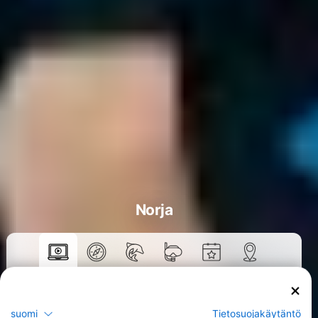
Norja
Kurssit
>
suomi
Tietosuojakäytäntö