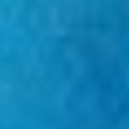
Personoidun sisältöprofiilin muodostaminen
Profiilien käyttö personoidun sisällön
valitsemiseksi
Mainonnan tehokkuuden mittaaminen
Sisällön tehokkuuden mittaaminen
Yleisöjen ymmärtäminen eri lähteistä
peräisin olevien tietojen, tilastojen tai
yhdistelmien avulla
Palvelujen kehittäminen ja parantaminen
Rajoitettujen tietojen käyttö sisällön
valitsemiseen
IAB:n erityispiirteet:
Tarkkojen sijaintitietojen käyttäminen
Tunnista laitteet aktiivisesti pyydettyjen