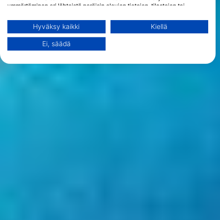
ymmärtäminen eri lähteistä peräisin olevien tietojen, tilastojen tai
yhdistelmien avulla. Palvelujen kehittäminen ja parantaminen.
Rajoitettujen tietojen käyttö sisällön valitsemiseen.
Hyväksy kaikki
Kiellä
Lisätietoja Googlen tavasta käyttää tietoja löydät täältä:
https://business.safety.google/privacy/
Ei, säädä
Tietoja voidaan jakaa Euroopan unionin ulkopuolelle ja lähettää
Yhdysvaltoihin.
Suostumuksesi ja cookie koskevat vain tätä verkkosivustoa/sovellusta.
Näytä kumppaniluettelo (1 IAB Vendors)
Käytämme tietojasi seuraaviin tarkoituksiin:
IAB:n käsittelytarkoitukset:
Tietojen tallentaminen laitteelle ja/tai
laitteella olevien tietojen käyttö
Rajoitettujen tietojen käyttö mainosten
valitsemiseksi
Personoidun mainosprofiilin
muodostaminen
Profiilien käyttö kohdennetun mainonnan
valitsemiseksi