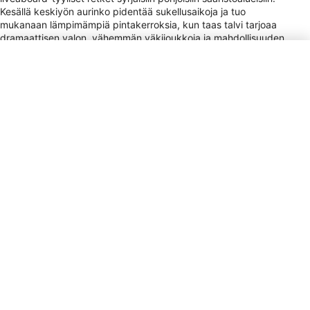
Kesällä keskiyön aurinko pidentää sukellusaikoja ja tuo
mukanaan lämpimämpiä pintakerroksia, kun taas talvi tarjoaa
dramaattisen valon, vähemmän väkijoukkoja ja mahdollisuuden
yhdistää sukeltaminen ja revontulien katselu. Monia vierailijoita
yllättää se, miten elinvoimaista elämä on kylmissä vesissä: lajit
ovat usein pitkäikäisiä ja oudosti muotoiltuja, mikä antaa
Norjalle ainutlaatuisen, lähes tuonpuoleisen viehätyksen
seikkailunhaluisille sukeltajille.
Virtapistokkeen tyyppi
C, F
Maksu
AMEX, DIS, JCB, Cir, Plus
Lentokentät
BGO, OSL, TOS, TRD, SVG
Valuutta
NOK
Numerokoodi
+47
Sähkö
230V
Aika
UTC +1