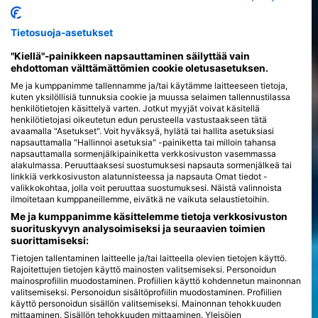
Tietosuoja-asetukset
"Kiellä"-painikkeen napsauttaminen säilyttää vain
ehdottoman välttämättömien cookie oletusasetuksen.
Me ja kumppanimme tallennamme ja/tai käytämme laitteeseen tietoja,
kuten yksilöllisiä tunnuksia cookie ja muussa selaimen tallennustilassa
henkilötietojen käsittelyä varten. Jotkut myyjät voivat käsitellä
henkilötietojasi oikeutetun edun perusteella vastustaakseen tätä
avaamalla "Asetukset". Voit hyväksyä, hylätä tai hallita asetuksiasi
napsauttamalla "Hallinnoi asetuksia" -painiketta tai milloin tahansa
napsauttamalla sormenjälkipainiketta verkkosivuston vasemmassa
alakulmassa. Peruuttaaksesi suostumuksesi napsauta sormenjälkeä tai
linkkiä verkkosivuston alatunnisteessa ja napsauta Omat tiedot -
valikkokohtaa, jolla voit peruuttaa suostumuksesi. Näistä valinnoista
ilmoitetaan kumppaneillemme, eivätkä ne vaikuta selaustietoihin.
Me ja kumppanimme käsittelemme tietoja verkkosivuston
suorituskyvyn analysoimiseksi ja seuraavien toimien
suorittamiseksi:
Tietojen tallentaminen laitteelle ja/tai laitteella olevien tietojen käyttö.
Rajoitettujen tietojen käyttö mainosten valitsemiseksi. Personoidun
mainosprofiilin muodostaminen. Profiilien käyttö kohdennetun mainonnan
valitsemiseksi. Personoidun sisältöprofiilin muodostaminen. Profiilien
käyttö personoidun sisällön valitsemiseksi. Mainonnan tehokkuuden
mittaaminen. Sisällön tehokkuuden mittaaminen. Yleisöjen