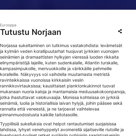
Eurooppa
Tutustu Norjaan
Norjassa sukeltaminen on tutkimus vastakohdista: levämetsät
ja kylmän veden korallipuutarhat huojuvat jyrkkien vuonojen
seinämien ja dramaattisten hylkyjen vieressä luoden rikkaita
elinympäristöjä lajeille, kuten sudenkalalle, Atlantin turskalle,
kampasimpukoille, merivuokkoille ja värikkäille pehmeille
koralleille. Näkyvyys voi vaihdella muutamasta metristä
ravinteikkaissa vuonoissa kirkkaisiin vesiin
rannikkovirtauksissa; kausittaiset planktonkukinnot tuovat
mukanaan nuoria kaloja ja mantamaisia meduusakokoonpanoja,
jotka ihastuttavat valokuvaajia. Monissa kohteissa on jyrkkiä
seinämiä, luolia ja historiallisia laivan hylyjä, joihin pääsee sekä
rannalta että veneestä, ja ne tarjoavat vaihtelevaa
pinnanmuodostusta kaikille taitotasoille.
Tyypillisiä sukelluksia ovat helpot rantautumiset suojaisissa
lahdissa, lyhyet venehyppelyt avomerellä sijaitseville riutoille ja
liveaboard-tyyliset retket syrjäisiin pohjoisiin saaristoalueisiin.