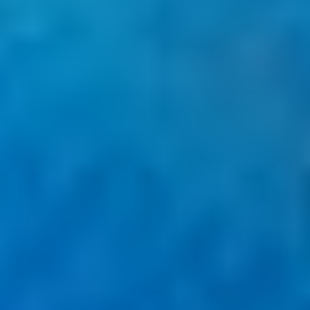
tietojen perusteella
Muut kuin IAB:n käsittelytarkoitukset:
Välttämätön
Suorituskyky
Toiminnallinen
Mainonta