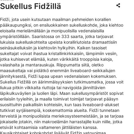
Sukellus Fidžillä
Fidži, jota usein kutsutaan maailman pehmeiden korallien
pääkaupungiksi, on ensiluokkainen sukelluskohde, joka kiehtoo
eloisalla merielämällään ja monipuolisilla vedenalaisilla
ympäristöillään. Saaristossa on 333 saarta, jotka tarjoavat
lukuisia sukelluskohteita upeista koralliriutoista dramaattisiin
seinäsukelluksiin ja kiehtoviin hylkyihin. Kaiken tasoiset
sukeltajat voivat ihastua kristallinkirkkaisiin, lämpimiin vesiin,
jotka kuhisevat elämää, kuten värikkäitä trooppisia kaloja,
valashaita ja mantarauskuja. Riippumatta siitä, oletko
maasukeltaja vai pidätkö enemmän liveaboard-seikkailujen
jännityksestä, Fidži lupaa upean vedenalaisen kokemuksen.
Sukellus Fidžillä on äärimmäisyyksien tutkimusmatka, jossa voit
liukua pitkin vilkkaita riuttoja tai navigoida jännittävien
läpikulkuväylien ja luolien läpi. Maan sukellusympäristöt sopivat
erilaisiin tyyleihin, ja maalla toimivat toimijat tarjoavat pääsyn
suosittuihin paikallisiin kohteisiin, kun taas liveaboard-alukset
tutkivat syrjäisempiä, koskemattomia alueita. Fidži tunnetaan
terveistä ja monipuolisista meriekosysteemeistään, ja se tarjoaa
jokaiselle jotakin, niin makroelämän harrastajille kuin niille, jotka
etsivät kohtaamisia valtameren jättiläisten kanssa.
Kausikohtaiset kohokohdat lisäävät Fidžin vetovoimaa