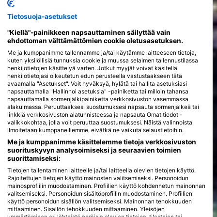
Tietosuoja-asetukset
"Kiellä"-painikkeen napsauttaminen säilyttää vain
ehdottoman välttämättömien cookie oletusasetuksen.
Me ja kumppanimme tallennamme ja/tai käytämme laitteeseen tietoja,
kuten yksilöllisiä tunnuksia cookie ja muussa selaimen tallennustilassa
henkilötietojen käsittelyä varten. Jotkut myyjät voivat käsitellä
henkilötietojasi oikeutetun edun perusteella vastustaakseen tätä
avaamalla "Asetukset". Voit hyväksyä, hylätä tai hallita asetuksiasi
napsauttamalla "Hallinnoi asetuksia" -painiketta tai milloin tahansa
napsauttamalla sormenjälkipainiketta verkkosivuston vasemmassa
alakulmassa. Peruuttaaksesi suostumuksesi napsauta sormenjälkeä tai
linkkiä verkkosivuston alatunnisteessa ja napsauta Omat tiedot -
valikkokohtaa, jolla voit peruuttaa suostumuksesi. Näistä valinnoista
ilmoitetaan kumppaneillemme, eivätkä ne vaikuta selaustietoihin.
Me ja kumppanimme käsittelemme tietoja verkkosivuston
suorituskyvyn analysoimiseksi ja seuraavien toimien
suorittamiseksi:
Tietojen tallentaminen laitteelle ja/tai laitteella olevien tietojen käyttö.
Rajoitettujen tietojen käyttö mainosten valitsemiseksi. Personoidun
mainosprofiilin muodostaminen. Profiilien käyttö kohdennetun mainonnan
valitsemiseksi. Personoidun sisältöprofiilin muodostaminen. Profiilien
käyttö personoidun sisällön valitsemiseksi. Mainonnan tehokkuuden
mittaaminen. Sisällön tehokkuuden mittaaminen. Yleisöjen
ymmärtäminen eri lähteistä peräisin olevien tietojen, tilastojen tai