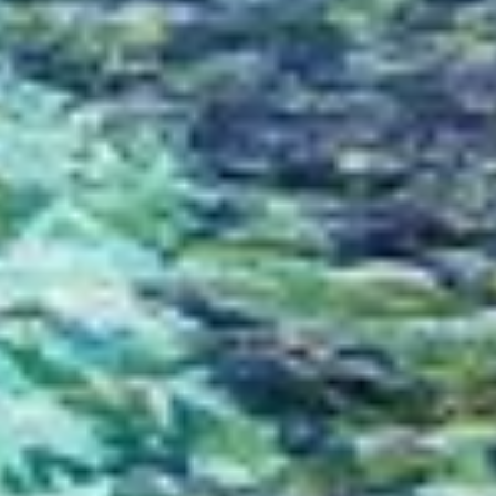
Personoidun sisältöprofiilin muodostaminen
Profiilien käyttö personoidun sisällön
valitsemiseksi
Mainonnan tehokkuuden mittaaminen
Sisällön tehokkuuden mittaaminen
Yleisöjen ymmärtäminen eri lähteistä
peräisin olevien tietojen, tilastojen tai
yhdistelmien avulla
Palvelujen kehittäminen ja parantaminen
Rajoitettujen tietojen käyttö sisällön
valitsemiseen
IAB:n erityispiirteet:
Tarkkojen sijaintitietojen käyttäminen
Tunnista laitteet aktiivisesti pyydettyjen