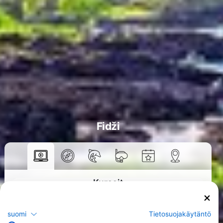
Fidži
Kurssit
>
suomi
Tietosuojakäytäntö