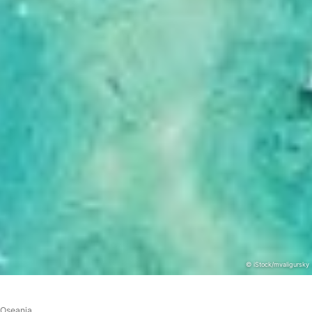
© iStock/mvaligursky
Oseania