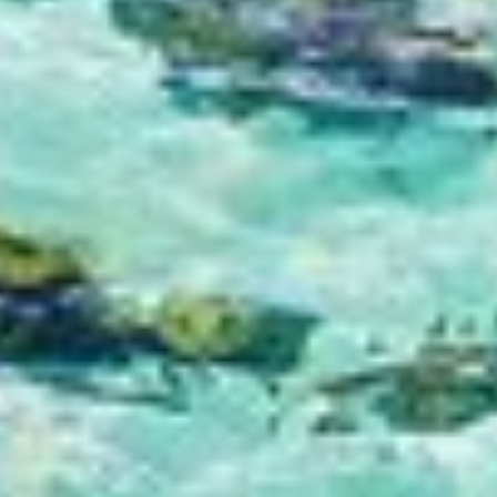
tietojen perusteella
Muut kuin IAB:n käsittelytarkoitukset:
Välttämätön
Suorituskyky
Toiminnallinen
Mainonta