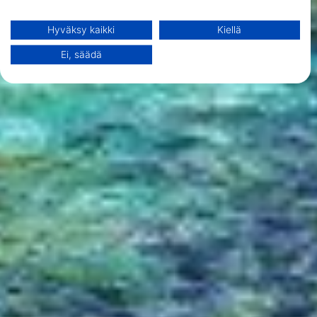
yhdistelmien avulla. Palvelujen kehittäminen ja parantaminen.
Rajoitettujen tietojen käyttö sisällön valitsemiseen.
Hyväksy kaikki
Kiellä
Lisätietoja Googlen tavasta käyttää tietoja löydät täältä:
https://business.safety.google/privacy/
Ei, säädä
Tietoja voidaan jakaa Euroopan unionin ulkopuolelle ja lähettää
Yhdysvaltoihin.
Suostumuksesi ja cookie koskevat vain tätä verkkosivustoa/sovellusta.
Näytä kumppaniluettelo (1 IAB Vendors)
Käytämme tietojasi seuraaviin tarkoituksiin:
IAB:n käsittelytarkoitukset:
Tietojen tallentaminen laitteelle ja/tai
laitteella olevien tietojen käyttö
Rajoitettujen tietojen käyttö mainosten
valitsemiseksi
Personoidun mainosprofiilin
muodostaminen
Profiilien käyttö kohdennetun mainonnan
valitsemiseksi