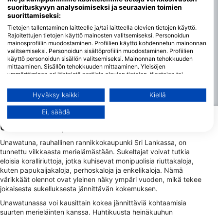
sääolosuhteiden mukaan.
suorituskyvyn analysoimiseksi ja seuraavien toimien
suorittamiseksi:
Sukeltaminen Unawatunassa on yleensä mahdollista ympäri
vuoden, mutta parhaat olosuhteet ovat marraskuusta
Tietojen tallentaminen laitteelle ja/tai laitteella olevien tietojen käyttö.
Rajoitettujen tietojen käyttö mainosten valitsemiseksi. Personoidun
huhtikuuhun, jolloin meret ovat rauhallisempia ja sää on
mainosprofiilin muodostaminen. Profiilien käyttö kohdennetun mainonnan
ennustettavampi. Toukokuusta lokakuuhun kestävän
valitsemiseksi. Personoidun sisältöprofiilin muodostaminen. Profiilien
monsuunikauden aikana sukeltajat saattavat kokea
käyttö personoidun sisällön valitsemiseksi. Mainonnan tehokkuuden
voimakkaampia virtauksia ja heikompaa näkyvyyttä
mittaaminen. Sisällön tehokkuuden mittaaminen. Yleisöjen
lisääntyneen tuulen ja sateiden vuoksi. Sukellusten suunnittelu
ymmärtäminen eri lähteistä peräisin olevien tietojen, tilastojen tai
yhdistelmien avulla. Palvelujen kehittäminen ja parantaminen.
tämän ajanjakson ulkopuolelle takaa miellyttävämmän
Rajoitettujen tietojen käyttö sisällön valitsemiseen.
kokemuksen, vaikka sukeltaminen onkin mahdollista
Hyväksy kaikki
Kiellä
Lisätietoja Googlen tavasta käyttää tietoja löydät täältä:
asianmukaisin varotoimin.
https://business.safety.google/privacy/
Ei, säädä
Tietoja voidaan jakaa Euroopan unionin ulkopuolelle ja lähettää
Yhdysvaltoihin.
Unawatunan parhaat villieläinhavainnot
Suostumuksesi ja cookie koskevat vain tätä verkkosivustoa/sovellusta.
Unawatuna, rauhallinen rannikkokaupunki Sri Lankassa, on
Näytä kumppaniluettelo (1 IAB Vendors)
tunnettu vilkkaasta merielämästään. Sukeltajat voivat tutkia
Käytämme tietojasi seuraaviin tarkoituksiin:
eloisia koralliriuttoja, jotka kuhisevat monipuolisia riuttakaloja,
kuten papukaijakaloja, perhoskaloja ja enkelikaloja. Nämä
IAB:n käsittelytarkoitukset:
värikkäät olennot ovat yleinen näky ympäri vuoden, mikä tekee
Tietojen tallentaminen laitteelle ja/tai
jokaisesta sukelluksesta jännittävän kokemuksen.
laitteella olevien tietojen käyttö
Unawatunassa voi kausittain kokea jännittäviä kohtaamisia
suurten merieläinten kanssa. Huhtikuusta heinäkuuhun
Rajoitettujen tietojen käyttö mainosten