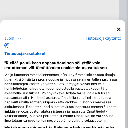
suomi
Tietosuojakäytäntö
Tietosuoja-asetukset
"Kiellä"-painikkeen napsauttaminen säilyttää vain
ehdottoman välttämättömien cookie oletusasetuksen.
Me ja kumppanimme tallennamme ja/tai käytämme laitteeseen tietoja,
kuten yksilöllisiä tunnuksia cookie ja muussa selaimen tallennustilassa
henkilötietojen käsittelyä varten. Jotkut myyjät voivat käsitellä
Parhaat kuukaudet sukeltaa
henkilötietojasi oikeutetun edun perusteella vastustaakseen tätä
Unawatunassa
avaamalla "Asetukset". Voit hyväksyä, hylätä tai hallita asetuksiasi
napsauttamalla "Hallinnoi asetuksia" -painiketta tai milloin tahansa
napsauttamalla sormenjälkipainiketta verkkosivuston vasemmassa
Unawatuna, tunnettu sukelluskohde Sri Lankassa, tarjoaa
alakulmassa. Peruuttaaksesi suostumuksesi napsauta sormenjälkeä tai
suotuisat sukellusolosuhteet lähes ympäri vuoden. Veden
linkkiä verkkosivuston alatunnisteessa ja napsauta Omat tiedot -
lämpötila vaihtelee yleensä välillä 27°C-30°C/81°F-86°F, mikä
valikkokohtaa, jolla voit peruuttaa suostumuksesi. Näistä valinnoista
tarjoaa mukavan ympäristön sukeltajille. Näkyvyys on
ilmoitetaan kumppaneillemme, eivätkä ne vaikuta selaustietoihin.
keskimäärin 10-25 metriä, mutta se voi vaihdella
Me ja kumppanimme käsittelemme tietoja verkkosivuston