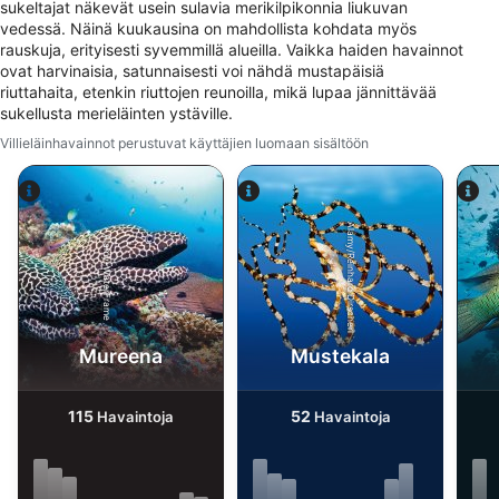
sukeltajat näkevät usein sulavia merikilpikonnia liukuvan
valitsemiseksi
vedessä. Näinä kuukausina on mahdollista kohdata myös
rauskuja, erityisesti syvemmillä alueilla. Vaikka haiden havainnot
Personoidun mainosprofiilin
ovat harvinaisia, satunnaisesti voi nähdä mustapäisiä
muodostaminen
riuttahaita, etenkin riuttojen reunoilla, mikä lupaa jännittävää
sukellusta merieläinten ystäville.
Profiilien käyttö kohdennetun mainonnan
valitsemiseksi
Villieläinhavainnot perustuvat käyttäjien luomaan sisältöön
Personoidun sisältöprofiilin muodostaminen
Alamy/Reinhard Dirscherl
Profiilien käyttö personoidun sisällön
Alamy-WaterFrame
valitsemiseksi
Mainonnan tehokkuuden mittaaminen
Sisällön tehokkuuden mittaaminen
Mureena
Mustekala
Yleisöjen ymmärtäminen eri lähteistä
peräisin olevien tietojen, tilastojen tai
115
52
Havaintoja
Havaintoja
yhdistelmien avulla
Palvelujen kehittäminen ja parantaminen