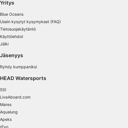
Yritys
Blue Oceans
Usein kysytyt kysymykset (FAQ)
Tietosuojakäytäntö
Käyttöehdot
Jälki
Jäsenyys
Ryhdy kumppaniksi
HEAD Watersports
SSI
LiveAboard.com
Mares
Aqualung
Apeks
rEvo