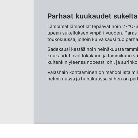
, tilastojen tai yhdistelmien
Parhaat kuukaudet sukelt
Lämpimät lämpötilat lepäävät noin 27°C-
upean sukelluksen ympäri vuoden. Paras a
toukokuussa, jolloin kuiva kausi tuo parha
Sadekausi kestää noin heinäkuusta tamm
kuukaudet ovat lokakuun ja tammikuun väl
kuitenkin yleensä nopeasti ohi, ja aurinkoi
Valashain kohtaaminen on mahdollista mi
helmikuussa ja huhtikuussa siihen on par