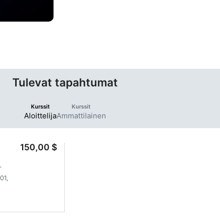
Tulevat tapahtumat
Kurssit
Kurssit
Aloittelija
Ammattilainen
150,00 $
malla
01,
t
 kun
 40
% -