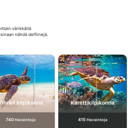
ittain värikkäitä
isinaan nähdä delfiinejä.
Shutterstock-Shane Myers Photography
Shutterstock-Andrey Armyagov
Vihreä kilpikonna
Karettikilpikonna
740
415
Havaintoja
Havaintoja