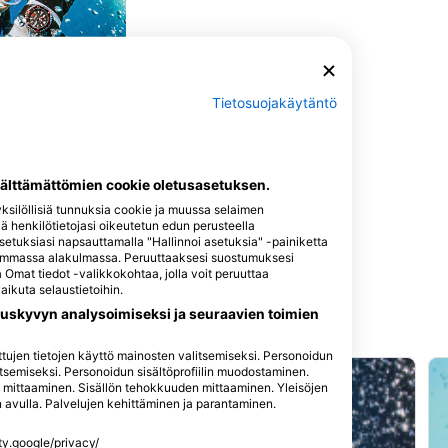
Tietosuojakäytäntö
oatan, Honduras
välttämättömien cookie oletusasetuksen.
silöllisiä tunnuksia cookie ja muussa selaimen
llä henkilötietojasi oikeutetun edun perusteella
asetuksiasi napsauttamalla "Hallinnoi asetuksia" -painiketta
asemmassa alakulmassa. Peruuttaaksesi suostumuksesi
Omat tiedot -valikkokohtaa, jolla voit peruuttaa
ikuta selaustietoihin.
uskyvyn analysoimiseksi ja seuraavien toimien
itettujen tietojen käyttö mainosten valitsemiseksi. Personoidun
tsemiseksi. Personoidun sisältöprofiilin muodostaminen.
n mittaaminen. Sisällön tehokkuuden mittaaminen. Yleisöjen
en avulla. Palvelujen kehittäminen ja parantaminen.
ety.google/privacy/