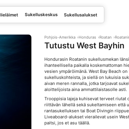
Sukelluskeskus
lieläimet
Sukellusalukset
Pohjois-Amerikka
Honduras
Roatan
Roatani
Tutustu West Bayhin
Hondurasin Roatanin sukellusmekan länsip
ihanteellisella paikalla koskemattoman h
vesien ympäröimänä. West Bay Beach on y
sukelluskohteista, ja siellä on lukuisia s
aivan meren rannalla, jotka tarjoavat suke
aloittelijoista aina ammattilaistasolle asti.
Trooppisia lajeja kuhisevat terveet riutat
riittävän lähellä sekä sukeltamiseen että u
rantasukelluksen tai Boat Divingin riippue
Liveaboard-alukset vierailevat usein West 
paitsi, jos et asu täällä.