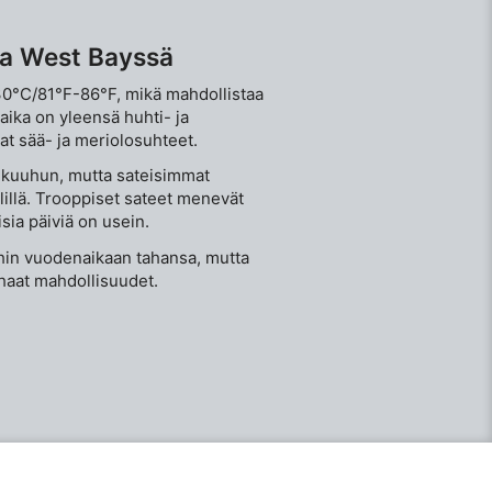
aa West Bayssä
30°C/81°F-86°F, mikä mahdollistaa
ika on yleensä huhti- ja
at sää- ja meriolosuhteet.
ikuuhun, mutta sateisimmat
illä. Trooppiset sateet menevät
sia päiviä on usein.
hin vuodenaikaan tahansa, mutta
haat mahdollisuudet.