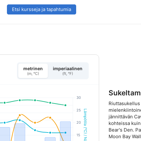
Etsi kursseja ja tapahtumia
metrinen
imperiaalinen
(m, °C)
(ft, °F)
Sukeltam
Riuttasukellus 
mielenkiintoi
jännittävän Cav
kohteissa kuin
Bear's Den. Pa
Moon Bay Wall,