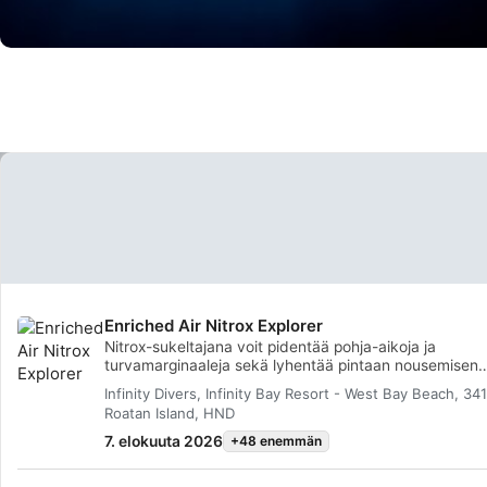
Enriched Air Nitrox Explorer
Nitrox-sukeltajana voit pidentää pohja-aikoja ja
turvamarginaaleja sekä lyhentää pintaan nousemisen
aikavälejä - joten voit viettää enemmän aikaa sukelta
Infinity Divers, Infinity Bay Resort - West Bay Beach, 341
ja vähemmän aikaa odottelemalla! Tässä kurssissa opi
Roatan Island, HND
uusia taitoja ja laajennat sukellustietämystäsi samalla
opit suunnittelemaan ja sukeltamaan turvallisesti jopa
7. elokuuta 2026
+48 enemmän
%:n happipitoisilla rikastetun ilman seoksilla. Kurssin
suoritettuasi saat SSI Enriched Air Nitrox 32 % tai 40 