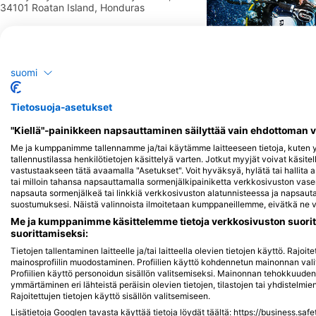
34101 Roatan Island, Honduras
suomi
Warfighter Scuba
Tietosuoja-asetukset
Sunset Ridge, 86315 R
"Kiellä"-painikkeen napsauttaminen säilyttää vain ehdottoman 
Me ja kumppanimme tallennamme ja/tai käytämme laitteeseen tietoja, kuten yk
tallennustilassa henkilötietojen käsittelyä varten. Jotkut myyjät voivat käsite
vastustaakseen tätä avaamalla "Asetukset". Voit hyväksyä, hylätä tai hallita 
tai milloin tahansa napsauttamalla sormenjälkipainiketta verkkosivuston v
napsauta sormenjälkeä tai linkkiä verkkosivuston alatunnisteessa ja napsauta 
suostumuksesi. Näistä valinnoista ilmoitetaan kumppaneillemme, eivätkä ne va
Sukelluskohteet
Me ja kumppanimme käsittelemme tietoja verkkosivuston suorit
suorittamiseksi:
Tietojen tallentaminen laitteelle ja/tai laitteella olevien tietojen käyttö. Rajo
mainosprofiilin muodostaminen. Profiilien käyttö kohdennetun mainonnan vali
Profiilien käyttö personoidun sisällön valitsemiseksi. Mainonnan tehokkuude
ymmärtäminen eri lähteistä peräisin olevien tietojen, tilastojen tai yhdistelmi
Rajoitettujen tietojen käyttö sisällön valitsemiseen.
Lisätietoja Googlen tavasta käyttää tietoja löydät täältä: https://business.saf