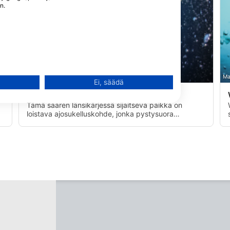
n.
n käyttö
Mares, Janez Kranjc
Ma
Ei, säädä
Pablos Place
(★4.5)
Tämä saaren länsikärjessä sijaitseva paikka on
loistava ajosukelluskohde, jonka pystysuora
riuttaseinä alkaa noin 50 jalan korkeudelta. Idästä
länteen kulkeva virta antaa kohtuullisen ajelehtimisen
virkistyssukeltajille.