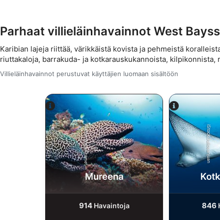
Parhaat villieläinhavainnot West Bays
Karibian lajeja riittää, värikkäistä kovista ja pehmeistä koralleis
riuttakaloja, barrakuda- ja kotkarauskukannoista, kilpikonnista, r
Villieläinhavainnot perustuvat käyttäjien luomaan sisältöön
Alamy-WaterFrame
iStock/Juliosanjuan
Mureena
Kot
914
846
Havaintoja