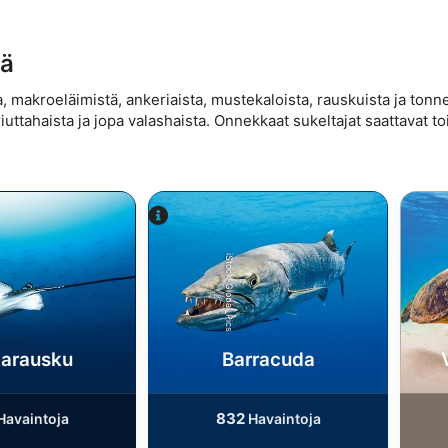
sä
ta, makroeläimistä, ankeriaista, mustekaloista, rauskuista ja tonne
iuttahaista ja jopa valashaista. Onnekkaat sukeltajat saattavat to
iStock-Global_Pics
karausku
Barracuda
832
Havaintoja
Havaintoja