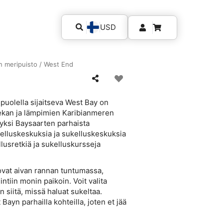
USD
n meripuisto / West End
uolella sijaitseva West Bay on
iekan ja lämpimien Karibianmeren
ksi Baysaarten parhaista
ukelluskeskuksia ja sukelluskeskuksia
llusretkiä ja sukelluskursseja
 ovat aivan rannan tuntumassa,
intiin monin paikoin. Voit valita
n siitä, missä haluat sukeltaa.
Bayn parhailla kohteilla, joten et jää