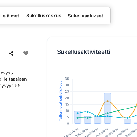
Sukelluskeskus
lieläimet
Sukellusalukset
Sukellusaktiviteetti
 Syvyys
ille tasaisen
isyvyys 55