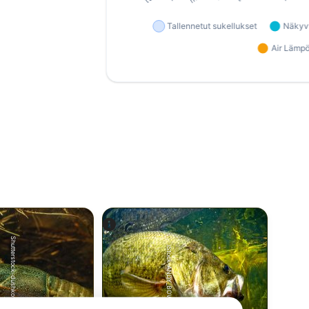
Shutterstock-dushkovladimir
iStock-ANDY_BOWLIN