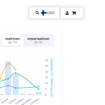
USD
metrinen
imperiaalinen
(m, °C)
(ft, °F)