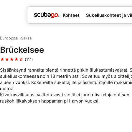
Kohteet
Sukelluskohteet ja vil
Eurooppa
Saksa
Brückelsee
★★★★☆
(111)
Sisäänkäynti rannalta pientä rinnettä pitkin (liukastumisvaara).
sukelluskohteessa noin 18 metriin asti. Soveltuu myös aloittelijo
alueen vuoksi. Kokeneille sukeltajille ja asiantuntijoille maksim
metriä.
Kiva kasvillisuus, valitettavasti siellä ei juuri näy kaloja entisen
ruskohiilikaivoksen happaman pH-arvon vuoksi.