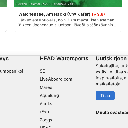
Giovanni Demmel, 85290 Geisenfeld-Zell
Walchensee, Am Hackl (VW Käfer)
(★3.6)
Järven eteläpuolella, noin 2 km maksullisen aseman
jälkeen Jachenaun suuntaan, löydät sisäänkäynnin
"Am Hackl" suurelta parkkipaikalta. 10 metrin
syvyydessä vasemmalla puolella on VW Beetle -
än
auton hylky, sen edessä ja takana puita ja kiviä.
yys
HEAD Watersports
Uutiskirjeen 
Sukeltajille, tut
kumppaniksi
SSI
ystäville: tilaa 
inspiraatioita, m
LiveAboard.com
matkatietoja.
Mares
Aqualung
Tilaa
Apeks
rEvo
Muuta evästea
Zoggs
HEAD