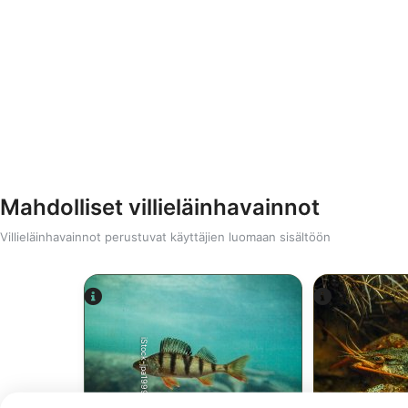
Mahdolliset villieläinhavainnot
Villieläinhavainnot perustuvat käyttäjien luomaan sisältöön
iStock-jpa1999