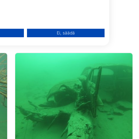
n käyttö
Ei, säädä
, tilastojen tai yhdistelmien