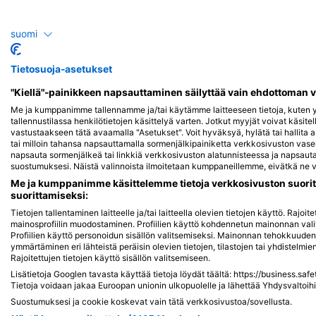
Ahven
suomi
15
7
Havaintoja
Ha
Tietosuoja-asetukset
"Kiellä"-painikkeen napsauttaminen säilyttää vain ehdottoman 
Me ja kumppanimme tallennamme ja/tai käytämme laitteeseen tietoja, kuten yk
tallennustilassa henkilötietojen käsittelyä varten. Jotkut myyjät voivat käsite
J
F
M
A
M
J
J
A
S
O
N
D
J
F
M
A
M
vastustaakseen tätä avaamalla "Asetukset". Voit hyväksyä, hylätä tai hallita 
tai milloin tahansa napsauttamalla sormenjälkipainiketta verkkosivuston v
napsauta sormenjälkeä tai linkkiä verkkosivuston alatunnisteessa ja napsauta 
suostumuksesi. Näistä valinnoista ilmoitetaan kumppaneillemme, eivätkä ne va
Me ja kumppanimme käsittelemme tietoja verkkosivuston suorit
suorittamiseksi:
Tietojen tallentaminen laitteelle ja/tai laitteella olevien tietojen käyttö. Rajo
Sukelluskeskukset, jotka tarjoavat cate
mainosprofiilin muodostaminen. Profiilien käyttö kohdennetun mainonnan vali
Profiilien käyttö personoidun sisällön valitsemiseksi. Mainonnan tehokkuude
ymmärtäminen eri lähteistä peräisin olevien tietojen, tilastojen tai yhdistelmi
Rajoitettujen tietojen käyttö sisällön valitsemiseen.
Lisätietoja Googlen tavasta käyttää tietoja löydät täältä: https://business.saf
DIVESECTOR
Tietoja voidaan jakaa Euroopan unionin ulkopuolelle ja lähettää Yhdysvaltoihi
Bahnhofstr. 22, 91235 Velden, Saksa
Suostumuksesi ja cookie koskevat vain tätä verkkosivustoa/sovellusta.