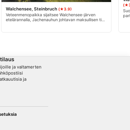
(★3
Walchensee, Steinbruch
(★3.9)
Suo
Veteenmenopaikka sijaitsee Walchensee-järven
par
etelärannalla, Jachenauhun johtavan maksullisen tien
sis
varrella ja sinne pääsee parkkipaikalta pieniä portaita
tää
pitkin. Veden alla on jylhiä kallioseinämiä ja suuria
puo
vedenalaisia kallioita (20-40 m syvyydessä).
kau
Kallioiden raoista voi löytää suuria ankeriaita.
tilaus
kijoille ja valtamerten
sähköpostiisi
atkauutisia ja
setuksia