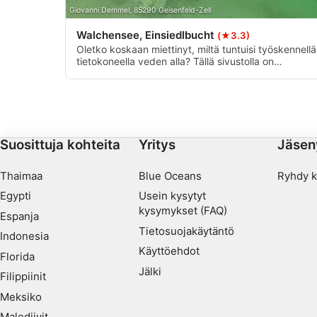
Giovanni Demmel, 85290 Geisenfeld-Zell
Palvelujen kehittäminen ja parantaminen
Walchensee, Einsiedlbucht
(★3.3)
Rajoitettujen tietojen käyttö sisällön valitsemiseen
Oletko koskaan miettinyt, miltä tuntuisi työskennellä
tietokoneella veden alla? Tällä sivustolla on
IAB:n erityispiirteet:
kokonainen työpöytä muiden roskien, kuten
pienempien hylkyjen ja muun roskan seassa. Pääsy
Tarkkojen sijaintitietojen käyttäminen
on helppoa kävelysillan kautta, ja syvyys on enintä
20 metriä.
Tunnista laitteet aktiivisesti pyydettyjen tietojen perusteella
Suosittuja kohteita
Yritys
Jäsen
Muut kuin IAB:n käsittelytarkoitukset:
Välttämätön
Thaimaa
Blue Oceans
Ryhdy 
Suorituskyky
Egypti
Usein kysytyt
kysymykset (FAQ)
Espanja
Toiminnallinen
Tietosuojakäytäntö
Indonesia
Käyttöehdot
Mainonta
Florida
Jälki
Filippiinit
Meksiko
Malediivit