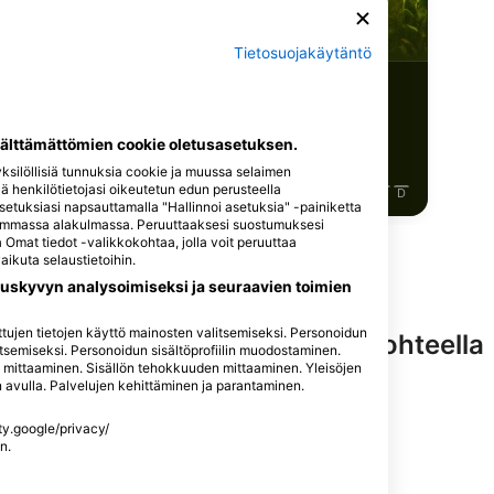
Rapu
Bassi
Tietosuojakäytäntö
5
vaintoja
Havaintoja
välttämättömien cookie oletusasetuksen.
silöllisiä tunnuksia cookie ja muussa selaimen
llä henkilötietojasi oikeutetun edun perusteella
J
J
A
S
O
N
D
J
F
M
A
M
J
J
A
S
O
N
D
asetuksiasi napsauttamalla "Hallinnoi asetuksia" -painiketta
asemmassa alakulmassa. Peruuttaaksesi suostumuksesi
Omat tiedot -valikkokohtaa, jolla voit peruuttaa
ikuta selaustietoihin.
uskyvyn analysoimiseksi ja seuraavien toimien
itettujen tietojen käyttö mainosten valitsemiseksi. Personoidun
ring-palveluita tällä sukelluskohteella
tsemiseksi. Personoidun sisältöprofiilin muodostaminen.
n mittaaminen. Sisällön tehokkuuden mittaaminen. Yleisöjen
en avulla. Palvelujen kehittäminen ja parantaminen.
ety.google/privacy/
n.