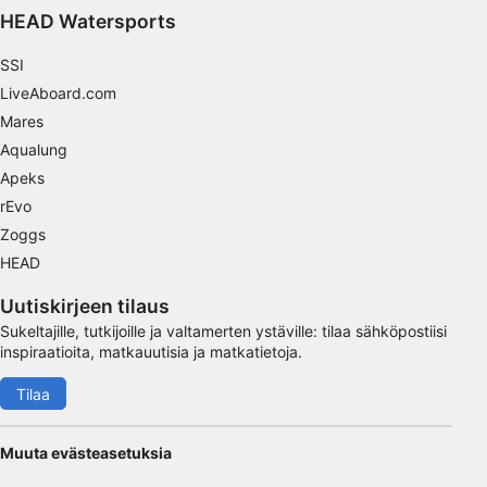
HEAD Watersports
SSI
LiveAboard.com
Mares
Aqualung
Apeks
rEvo
Zoggs
HEAD
Uutiskirjeen tilaus
Sukeltajille, tutkijoille ja valtamerten ystäville: tilaa sähköpostiisi
inspiraatioita, matkauutisia ja matkatietoja.
Tilaa
Muuta evästeasetuksia