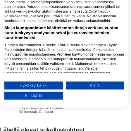
napsauttamalla sormenjälkipainiketta verkkosivuston vasemmassa
Sukelluskeskukset, jotka tarjoavat
alakulmassa. Peruuttaaksesi suostumuksesi napsauta sormenjälkeä tai
catering-palveluita tällä
linkkiä verkkosivuston alatunnisteessa ja napsauta Omat tiedot -
valikkokohtaa, jolla voit peruuttaa suostumuksesi. Näistä valinnoista
sukelluskohteella
ilmoitetaan kumppaneillemme, eivätkä ne vaikuta selaustietoihin.
Me ja kumppanimme käsittelemme tietoja verkkosivuston
suorituskyvyn analysoimiseksi ja seuraavien toimien
Dive Center van de Ven
Dive Center van de Ven
suorittamiseksi:
Caracasbaaiweg 360, 0000AA
Caracasbaaiweg 360, 0000AA
Tietojen tallentaminen laitteelle ja/tai laitteella olevien tietojen käyttö.
Willemstad, Curacao
Willemstad, Curacao
Rajoitettujen tietojen käyttö mainosten valitsemiseksi. Personoidun
mainosprofiilin muodostaminen. Profiilien käyttö kohdennetun mainonnan
valitsemiseksi. Personoidun sisältöprofiilin muodostaminen. Profiilien
Curious 2 Dive N.V., Johannes B.G. Pleij
käyttö personoidun sisällön valitsemiseksi. Mainonnan tehokkuuden
Kaya Perugia 11, 0000 CW
Kaya Libertadora 4
mittaaminen. Sisällön tehokkuuden mittaaminen. Yleisöjen
Willemstad, Curacao
0000 Willemstad, C
ymmärtäminen eri lähteistä peräisin olevien tietojen, tilastojen tai
yhdistelmien avulla. Palvelujen kehittäminen ja parantaminen.
Rajoitettujen tietojen käyttö sisällön valitsemiseen.
Rebel Diving Curaçao, passion & excellence
Soul Divers
Hyväksy kaikki
Kiellä
Granaatappelweg 126, 0000
45 Druifweg, Willem
Lisätietoja Googlen tavasta käyttää tietoja löydät täältä:
Willemstad, Curacao
Curacao
https://business.safety.google/privacy/
Ei, säädä
Tietoja voidaan jakaa Euroopan unionin ulkopuolelle ja lähettää
Duikschool Fred
Yhdysvaltoihin.
Kaya Progreso 10-v7, 0000
Suostumuksesi ja cookie koskevat vain tätä verkkosivustoa/sovellusta.
Willemstad, Curacao
Näytä kumppaniluettelo (1 IAB Vendors)
Käytämme tietojasi seuraaviin tarkoituksiin:
Lähellä olevat sukelluskohteet