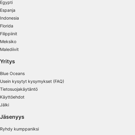
Egypti
peräisin olevien tietojen, tilastojen tai
yhdistelmien avulla
Espanja
Indonesia
Palvelujen kehittäminen ja parantaminen
Florida
Filippiinit
Rajoitettujen tietojen käyttö sisällön
valitsemiseen
Meksiko
Malediivit
IAB:n erityispiirteet:
Tarkkojen sijaintitietojen käyttäminen
Yritys
Tunnista laitteet aktiivisesti pyydettyjen
Blue Oceans
tietojen perusteella
Usein kysytyt kysymykset (FAQ)
Muut kuin IAB:n käsittelytarkoitukset:
Tietosuojakäytäntö
Välttämätön
Käyttöehdot
Jälki
Suorituskyky
Jäsenyys
Toiminnallinen
Ryhdy kumppaniksi
Mainonta