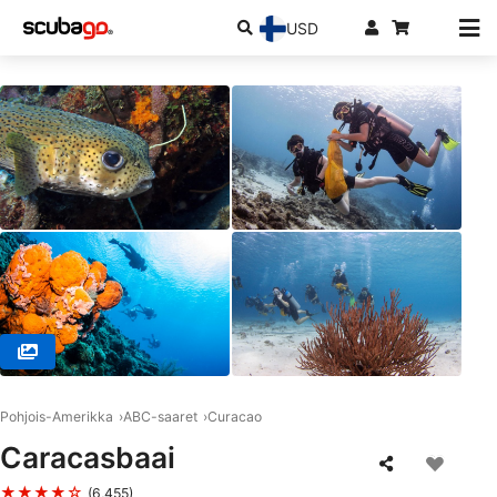
USD
© SSI Service Center Southern Caribbean, Willemstad
Pohjois-Amerikka
ABC-saaret
Curacao
Caracasbaai
★★★★☆
(6,455)