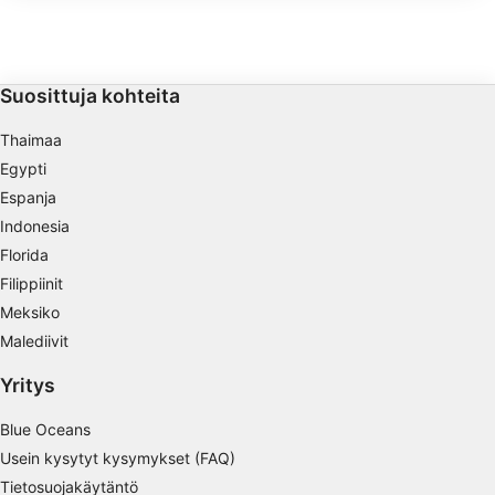
murtunut. Sen ankkurit 
78 jalkaa/24 metriä syvään veteen. Alus
hylyn joukosta.
sijaitsee noin 10 meripeninkulmaa Navy
Näytä kumppaniluettelo (1 IAB Vendors)
Pieristä pohjoiseen.
Käytämme tietojasi seuraaviin tarkoituksiin:
IAB:n käsittelytarkoitukset:
Suosittuja kohteita
Tietojen tallentaminen laitteelle ja/tai
laitteella olevien tietojen käyttö
Thaimaa
Egypti
Rajoitettujen tietojen käyttö mainosten
Espanja
valitsemiseksi
Indonesia
Personoidun mainosprofiilin
Florida
muodostaminen
Filippiinit
Profiilien käyttö kohdennetun mainonnan
Meksiko
valitsemiseksi
Malediivit
Personoidun sisältöprofiilin muodostaminen
Yritys
Profiilien käyttö personoidun sisällön
Blue Oceans
valitsemiseksi
Usein kysytyt kysymykset (FAQ)
Mainonnan tehokkuuden mittaaminen
Tietosuojakäytäntö