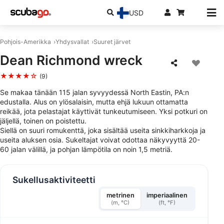
USD
Pohjois-Amerikka
Yhdysvallat
Suuret järvet
Dean Richmond wreck
★★★★☆
(9)
Se makaa tänään 115 jalan syvyydessä North Eastin, PA:n
edustalla. Alus on ylösalaisin, mutta ehjä lukuun ottamatta
reikää, jota pelastajat käyttivät tunkeutumiseen. Yksi potkuri on
jäljellä, toinen on poistettu.
Siellä on suuri romukenttä, joka sisältää useita sinkkiharkkoja ja
useita aluksen osia. Sukeltajat voivat odottaa näkyvyyttä 20-
60 jalan välillä, ja pohjan lämpötila on noin 1,5 metriä.
Sukellusaktiviteetti
metrinen
imperiaalinen
(m, °C)
(ft, °F)