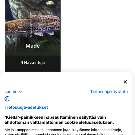
AdobeStock-mirecca
Made
4
Havaintoja
J
F
M
A
M
J
J
A
S
O
N
D
suomi
Tietosuojakäytäntö
Tietosuoja-asetukset
Sukelluskeskukset, jotka tarjoavat
catering-palveluita tällä
"Kiellä"-painikkeen napsauttaminen säilyttää vain
ehdottoman välttämättömien cookie oletusasetuksen.
sukelluskohteella
Me ja kumppanimme tallennamme ja/tai käytämme laitteeseen tietoja,
kuten yksilöllisiä tunnuksia cookie ja muussa selaimen tallennustilassa