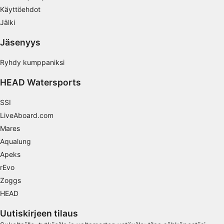
Käyttöehdot
Sisällön tehokkuuden mittaaminen
Jälki
Yleisöjen ymmärtäminen eri lähteistä
Jäsenyys
peräisin olevien tietojen, tilastojen tai
yhdistelmien avulla
Ryhdy kumppaniksi
Palvelujen kehittäminen ja parantaminen
HEAD Watersports
Rajoitettujen tietojen käyttö sisällön
valitsemiseen
SSI
LiveAboard.com
IAB:n erityispiirteet:
Mares
Tarkkojen sijaintitietojen käyttäminen
Aqualung
Tunnista laitteet aktiivisesti pyydettyjen
Apeks
tietojen perusteella
rEvo
Muut kuin IAB:n käsittelytarkoitukset:
Zoggs
HEAD
Välttämätön
Uutiskirjeen tilaus
Suorituskyky