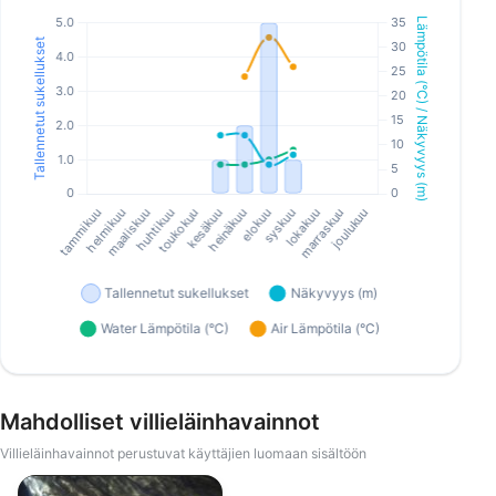
Mahdolliset villieläinhavainnot
Villieläinhavainnot perustuvat käyttäjien luomaan sisältöön