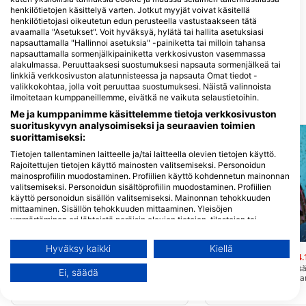
henkilötietojen käsittelyä varten. Jotkut myyjät voivat käsitellä
Discover Diving
henkilötietojasi oikeutetun edun perusteella vastustaakseen tätä
5319 Transit Rd, 14043 Depew, NY
Professional Diving
avaamalla "Asetukset". Voit hyväksyä, hylätä tai hallita asetuksiasi
- Yhdysvallat
Resources
napsauttamalla "Hallinnoi asetuksia" -painiketta tai milloin tahansa
napsauttamalla sormenjälkipainiketta verkkosivuston vasemmassa
7976 Broadview RD, 44147
Broadview Hts., OH - Yhdysvallat
alakulmassa. Peruuttaaksesi suostumuksesi napsauta sormenjälkeä tai
linkkiä verkkosivuston alatunnisteessa ja napsauta Omat tiedot -
valikkokohtaa, jolla voit peruuttaa suostumuksesi. Näistä valinnoista
ilmoitetaan kumppaneillemme, eivätkä ne vaikuta selaustietoihin.
Lähellä olevat sukelluskohteet
Me ja kumppanimme käsittelemme tietoja verkkosivuston
suorituskyvyn analysoimiseksi ja seuraavien toimien
suorittamiseksi:
Tietojen tallentaminen laitteelle ja/tai laitteella olevien tietojen käyttö.
Rajoitettujen tietojen käyttö mainosten valitsemiseksi. Personoidun
mainosprofiilin muodostaminen. Profiilien käyttö kohdennetun mainonnan
valitsemiseksi. Personoidun sisältöprofiilin muodostaminen. Profiilien
käyttö personoidun sisällön valitsemiseksi. Mainonnan tehokkuuden
mittaaminen. Sisällön tehokkuuden mittaaminen. Yleisöjen
ymmärtäminen eri lähteistä peräisin olevien tietojen, tilastojen tai
yhdistelmien avulla. Palvelujen kehittäminen ja parantaminen.
Scubapro
Mares, Janez Kranjc
Rajoitettujen tietojen käyttö sisällön valitsemiseen.
Hyväksy kaikki
Kiellä
THE STRAITS OF MACKINAC
Indiana Wreck
(★4.
Lisätietoja Googlen tavasta käyttää tietoja löydät täältä:
(★4.4)
https://business.safety.google/privacy/
Indiana makaa pystyssä
Ei, säädä
syvyydessä, kivilasti ka
Tietoja voidaan jakaa Euroopan unionin ulkopuolelle ja lähettää
196 jalkaa/60 metriä pitkä teräksinen
alapuolella, aivan kuten 
auto- ja matkustajalautta The Straits of
Yhdysvaltoihin.
Sen mastot ovat alhaall
Mackinac upotettiin 10. huhtikuuta 2003
Suostumuksesi ja cookie koskevat vain tätä verkkosivustoa/sovellusta.