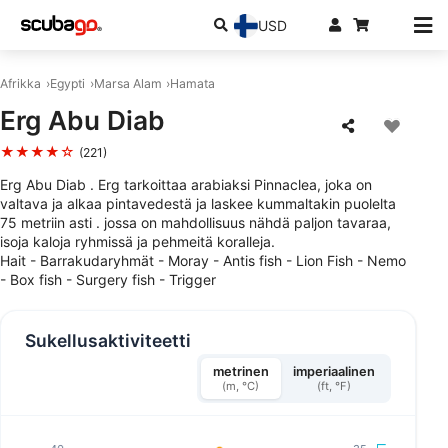
USD
Afrikka
Egypti
Marsa Alam
Hamata
Erg Abu Diab
★★★★☆
(221)
Erg Abu Diab . Erg tarkoittaa arabiaksi Pinnaclea, joka on
valtava ja alkaa pintavedestä ja laskee kummaltakin puolelta
75 metriin asti . jossa on mahdollisuus nähdä paljon tavaraa,
isoja kaloja ryhmissä ja pehmeitä koralleja.
Hait - Barrakudaryhmät - Moray - Antis fish - Lion Fish - Nemo
- Box fish - Surgery fish - Trigger
Sukellusaktiviteetti
metrinen
imperiaalinen
(m, °C)
(ft, °F)