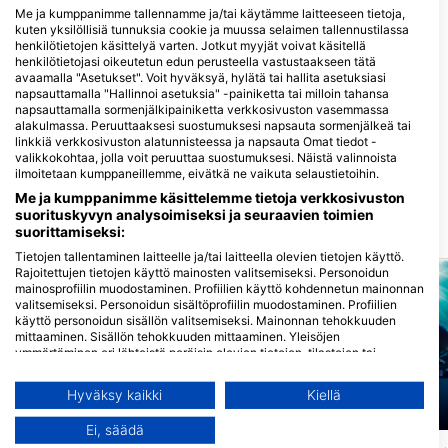
Me ja kumppanimme tallennamme ja/tai käytämme laitteeseen tietoja,
kuten yksilöllisiä tunnuksia cookie ja muussa selaimen tallennustilassa
henkilötietojen käsittelyä varten. Jotkut myyjät voivat käsitellä
henkilötietojasi oikeutetun edun perusteella vastustaakseen tätä
Blue Submarine diving
avaamalla "Asetukset". Voit hyväksyä, hylätä tai hallita asetuksiasi
center Happy Life Hotel, Blue
napsauttamalla "Hallinnoi asetuksia" -painiketta tai milloin tahansa
Submarine diving centers
napsauttamalla sormenjälkipainiketta verkkosivuston vasemmassa
Happy Life
ORCA DIVE CLUB WADI
alakulmassa. Peruuttaaksesi suostumuksesi napsauta sormenjälkeä tai
marsa alam happy life hotel _Kilo 32
LAHMY AZUR
linkkiä verkkosivuston alatunnisteessa ja napsauta Omat tiedot -
South, 0000 Marsa Alam, Egypti
Club Wadi Lahmy Azur, 01234
valikkokohtaa, jolla voit peruuttaa suostumuksesi. Näistä valinnoista
Hamata, Egypti
ilmoitetaan kumppaneillemme, eivätkä ne vaikuta selaustietoihin.
Me ja kumppanimme käsittelemme tietoja verkkosivuston
suorituskyvyn analysoimiseksi ja seuraavien toimien
suorittamiseksi:
Lähellä olevat sukelluskohteet
Tietojen tallentaminen laitteelle ja/tai laitteella olevien tietojen käyttö.
Rajoitettujen tietojen käyttö mainosten valitsemiseksi. Personoidun
mainosprofiilin muodostaminen. Profiilien käyttö kohdennetun mainonnan
valitsemiseksi. Personoidun sisältöprofiilin muodostaminen. Profiilien
käyttö personoidun sisällön valitsemiseksi. Mainonnan tehokkuuden
mittaaminen. Sisällön tehokkuuden mittaaminen. Yleisöjen
ymmärtäminen eri lähteistä peräisin olevien tietojen, tilastojen tai
yhdistelmien avulla. Palvelujen kehittäminen ja parantaminen.
Rajoitettujen tietojen käyttö sisällön valitsemiseen.
Hyväksy kaikki
Kiellä
Lisätietoja Googlen tavasta käyttää tietoja löydät täältä:
Aqualung
Mares
https://business.safety.google/privacy/
Ei, säädä
Tietoja voidaan jakaa Euroopan unionin ulkopuolelle ja lähettää