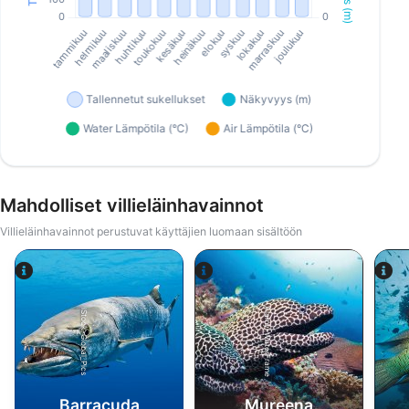
Mahdolliset villieläinhavainnot
Villieläinhavainnot perustuvat käyttäjien luomaan sisältöön
Alamy-WaterFrame
iStock-Global_Pics
Barracuda
Mureena