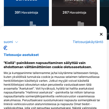
391
267
Havaintoja
Havaintoja
J
F
M
A
M
J
J
A
S
O
N
D
J
F
M
A
M
J
J
A
S
O
N
D
J
F
suomi
Tietosuojakäytäntö
Näytä lisää eläimiä
Tietosuoja-asetukset
Sukelluskeskukset, jotka tarjoavat
"Kiellä"-painikkeen napsauttaminen säilyttää vain
catering-palveluita tällä
ehdottoman välttämättömien cookie oletusasetuksen.
sukelluskohteella
Me ja kumppanimme tallennamme ja/tai käytämme laitteeseen tietoja,
kuten yksilöllisiä tunnuksia cookie ja muussa selaimen tallennustilassa
henkilötietojen käsittelyä varten. Jotkut myyjät voivat käsitellä
henkilötietojasi oikeutetun edun perusteella vastustaakseen tätä
avaamalla "Asetukset". Voit hyväksyä, hylätä tai hallita asetuksiasi
napsauttamalla "Hallinnoi asetuksia" -painiketta tai milloin tahansa
napsauttamalla sormenjälkipainiketta verkkosivuston vasemmassa
alakulmassa. Peruuttaaksesi suostumuksesi napsauta sormenjälkeä tai
linkkiä verkkosivuston alatunnisteessa ja napsauta Omat tiedot -
valikkokohtaa, jolla voit peruuttaa suostumuksesi. Näistä valinnoista