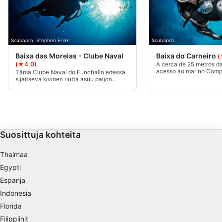
Rajoitettujen tietojen käyttö mainosten
valitsemiseksi
Scubapro, Stephen Frink
Scubapro
Personoidun mainosprofiilin
muodostaminen
Baixa das Moreias - Clube Naval
Baixa do Carneiro
(
(★4.0)
A cerca de 25 metros d
acesso ao mar no Comp
Tämä Clube Naval do Funchalin edessä
Profiilien käyttö kohdennetun mainonnan
Lido. Uma queda cujo t
sijaitseva kivinen riutta asuu paljon
valitsemiseksi
metros de profundidade
meressä. Helppo upotus aloittelijoille.
18 metros. Mahdollista
Navigation ei ole vaikeaa, sillä riutta
mergulho em "recifes d
ulottuu itä-länsisuunnassa.
Personoidun sisältöprofiilin muodostaminen
todos os níveis de merg
Profiilien käyttö personoidun sisällön
valitsemiseksi
Suosittuja kohteita
Mainonnan tehokkuuden mittaaminen
Thaimaa
Egypti
Sisällön tehokkuuden mittaaminen
Espanja
Yleisöjen ymmärtäminen eri lähteistä
Indonesia
peräisin olevien tietojen, tilastojen tai
Florida
yhdistelmien avulla
Filippiinit