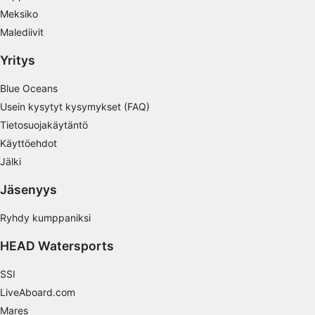
Palvelujen kehittäminen ja parantaminen
Meksiko
Malediivit
Rajoitettujen tietojen käyttö sisällön
valitsemiseen
Yritys
IAB:n erityispiirteet:
Blue Oceans
Tarkkojen sijaintitietojen käyttäminen
Usein kysytyt kysymykset (FAQ)
Tunnista laitteet aktiivisesti pyydettyjen
Tietosuojakäytäntö
tietojen perusteella
Käyttöehdot
Muut kuin IAB:n käsittelytarkoitukset:
Jälki
Välttämätön
Jäsenyys
Suorituskyky
Ryhdy kumppaniksi
Toiminnallinen
HEAD Watersports
Mainonta
SSI
LiveAboard.com
Mares