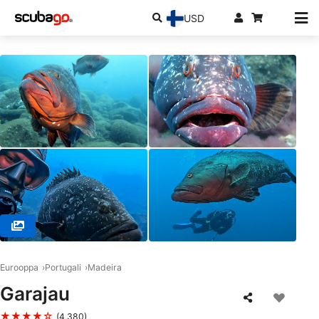
USD
© Azul Diving Center Madeira, 9200-044 Caniçal Madeira
Eurooppa
Portugali
Madeira
Garajau
★★★★☆
(4,380)