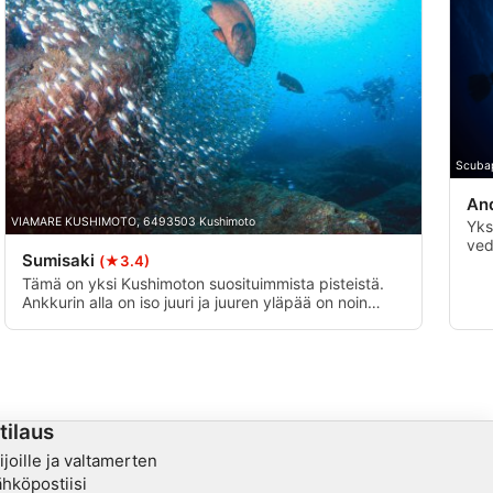
Scubap
An
VIAMARE KUSHIMOTO, 6493503 Kushimoto
Yks
ved
Sumisaki
(★3.4)
sek
yli
Tämä on yksi Kushimoton suosituimmista pisteistä.
syv
Ankkurin alla on iso juuri ja juuren yläpää on noin
kel
12m. Mitä pohjoisemmaksi menet, sitä syvemmäksi
suk
menee, ja suurin syvyys on noin 27 metriä. Siellä ei
ehd
ole juuri lainkaan virtausta, ja se on hyvä paikka
aloittelijoille ja edistyneille sukeltajille. Joitakin
syrjäisiä juuria on hajallaan, ja koillisessa on yksi juuri
ja lännessä puhdistusasema.
tilaus
kijoille ja valtamerten
sähköpostiisi