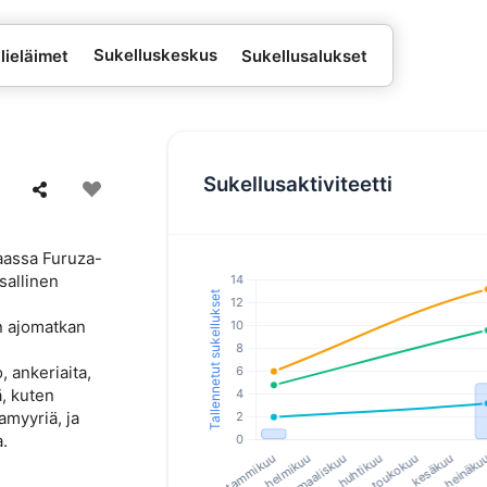
Sukelluskeskus
lieläimet
Sukellusalukset
Sukellusaktiviteetti
aassa Furuza-
nsallinen
in ajomatkan
, ankeriaita,
ä, kuten
myyriä, ja
.