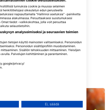
välttämättömien cookie oletusasetuksen.
silöllisiä tunnuksia cookie ja muussa selaimen
llä henkilötietojasi oikeutetun edun perusteella
asetuksiasi napsauttamalla "Hallinnoi asetuksia" -painiketta
asemmassa alakulmassa. Peruuttaaksesi suostumuksesi
Omat tiedot -valikkokohtaa, jolla voit peruuttaa
ikuta selaustietoihin.
uskyvyn analysoimiseksi ja seuraavien toimien
itettujen tietojen käyttö mainosten valitsemiseksi. Personoidun
tsemiseksi. Personoidun sisältöprofiilin muodostaminen.
n mittaaminen. Sisällön tehokkuuden mittaaminen. Yleisöjen
en avulla. Palvelujen kehittäminen ja parantaminen.
ety.google/privacy/
n.
n käyttö
Ei, säädä