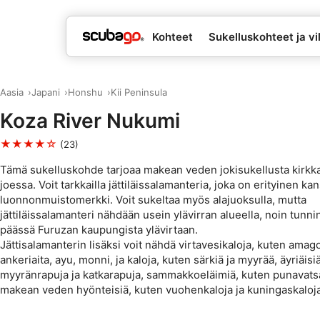
Kohteet
Sukelluskohteet ja vil
Aasia
Japani
Honshu
Kii Peninsula
Koza River Nukumi
★★★★☆
(23)
Tämä sukelluskohde tarjoaa makean veden jokisukellusta kirkk
joessa. Voit tarkkailla jättiläissalamanteria, joka on erityinen ka
luonnonmuistomerkki. Voit sukeltaa myös alajuoksulla, mutta
jättiläissalamanteri nähdään usein ylävirran alueella, noin tunn
päässä Furuzan kaupungista ylävirtaan.
Jättisalamanterin lisäksi voit nähdä virtavesikaloja, kuten amago
ankeriaita, ayu, monni, ja kaloja, kuten särkiä ja myyrää, äyriäisi
myyränrapuja ja katkarapuja, sammakkoeläimiä, kuten punavatsa
makean veden hyönteisiä, kuten vuohenkaloja ja kuningaskaloja