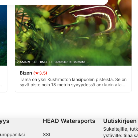
VIAMARE KUSHIMOTO, 6493503 Kushimoto
Bizen
(★3.5)
Tämä on yksi Kushimoton länsipuolen pisteistä. Se on
n
syvä piste noin 18 metrin syvyydessä ankkurin alla.
, tilastojen tai yhdistelmien
Ankkurin lähellä on kaksi isoa juurta, ja se on kanava.
Länsi- ja eteläpuoli ovat hiekkapohjaisia, ja
eteläpuolen hiekka-alueella on vuodenajasta riippuen
seepian kutupaikka. Pohjoispuolella on joukko
koralliriuttoja, ja kun koralliriuttojen läpi on kuljettu,
hiekkapohja levittäytyy. Hiekkaisen alueen syvyys on
yys
HEAD Watersports
Uutiskirjeen 
noin 25-27 metriä. Siellä ei ole juuri lainkaan
virtausta, ja se on kohta, josta voivat nauttia niin
Sukeltajille, tut
aloittelijat kuin edistyneetkin sukeltajat.
kumppaniksi
SSI
ystäville: tilaa 