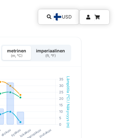
USD
metrinen
imperiaalinen
(m, °C)
(ft, °F)