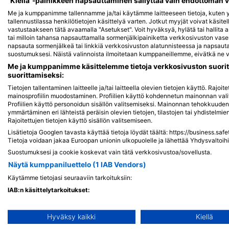
"Kiellä"-painikkeen napsauttaminen säilyttää vain ehdottoman 
Karppi
Me ja kumppanimme tallennamme ja/tai käytämme laitteeseen tietoja, kuten yk
tallennustilassa henkilötietojen käsittelyä varten. Jotkut myyjät voivat käsite
vastustaakseen tätä avaamalla "Asetukset". Voit hyväksyä, hylätä tai hallita 
tai milloin tahansa napsauttamalla sormenjälkipainiketta verkkosivuston v
4
Havaintoja
napsauta sormenjälkeä tai linkkiä verkkosivuston alatunnisteessa ja napsauta 
suostumuksesi. Näistä valinnoista ilmoitetaan kumppaneillemme, eivätkä ne va
Me ja kumppanimme käsittelemme tietoja verkkosivuston suorit
suorittamiseksi:
Tietojen tallentaminen laitteelle ja/tai laitteella olevien tietojen käyttö. Rajo
J
F
M
A
M
J
J
A
S
O
N
D
mainosprofiilin muodostaminen. Profiilien käyttö kohdennetun mainonnan vali
Profiilien käyttö personoidun sisällön valitsemiseksi. Mainonnan tehokkuude
ymmärtäminen eri lähteistä peräisin olevien tietojen, tilastojen tai yhdistelmi
Rajoitettujen tietojen käyttö sisällön valitsemiseen.
Lisätietoja Googlen tavasta käyttää tietoja löydät täältä: https://business.saf
Tietoja voidaan jakaa Euroopan unionin ulkopuolelle ja lähettää Yhdysvaltoihi
Suostumuksesi ja cookie koskevat vain tätä verkkosivustoa/sovellusta.
Lähellä olevat sukelluskohteet
Näytä kumppaniluettelo (1 IAB Vendors)
Käytämme tietojasi seuraaviin tarkoituksiin:
IAB:n käsittelytarkoitukset:
Tietojen tallentaminen laitteelle ja/tai laitteella olevien tietoje
Hyväksy kaikki
Kiellä
Rajoitettujen tietojen käyttö mainosten valitsemiseksi