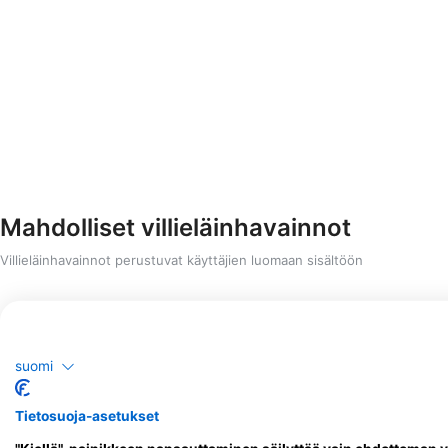
Mahdolliset villieläinhavainnot
Villieläinhavainnot perustuvat käyttäjien luomaan sisältöön
Shutterstock-Rostislav Stefanek
suomi
Tietosuoja-asetukset